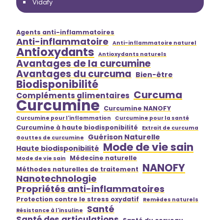
Vidafy
Agents anti-inflammatoires
Anti-inflammatoire
Anti-inflammatoire naturel
Antioxydants
Antioxydants naturels
Avantages de la curcumine
Avantages du curcuma
Bien-être
Biodisponibilité
Curcuma
Compléments alimentaires
Curcumine
Curcumine NANOFY
Curcumine pour l'inflammation
Curcumine pour la santé
Curcumine à haute biodisponibilité
Extrait de curcuma
Guérison Naturelle
Gouttes de curcumine
Mode de vie sain
Haute biodisponibilité
Médecine naturelle
Mode de vie sain
NANOFY
Méthodes naturelles de traitement
Nanotechnologie
Propriétés anti-inflammatoires
Protection contre le stress oxydatif
Remèdes naturels
Santé
Résistance à l'insuline
Santé des articulations