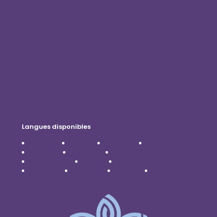
Devenez distributeur
Blog
Contactez-nous
Politique de confidentialité
Avis de non-responsabilité
Langues disponibles
Čeština
Dansk
Deutsch
English
Español
Français
Italiano
Nederlands
Polski
Português
Română
Svenska
Türkçe
Українська