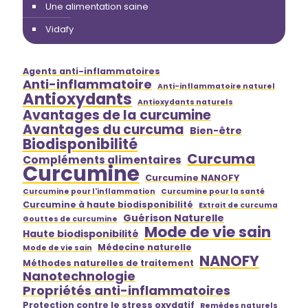
Une alimentation saine
Vidafy
Agents anti-inflammatoires
Anti-inflammatoire
Anti-inflammatoire naturel
Antioxydants
Antioxydants naturels
Avantages de la curcumine
Avantages du curcuma
Bien-être
Biodisponibilité
Curcuma
Compléments alimentaires
Curcumine
Curcumine NANOFY
Curcumine pour l'inflammation
Curcumine pour la santé
Curcumine à haute biodisponibilité
Extrait de curcuma
Guérison Naturelle
Gouttes de curcumine
Mode de vie sain
Haute biodisponibilité
Médecine naturelle
Mode de vie sain
NANOFY
Méthodes naturelles de traitement
Nanotechnologie
Propriétés anti-inflammatoires
Protection contre le stress oxydatif
Remèdes naturels