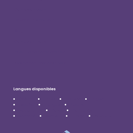
Connexion client
Devenez distributeur
Blog
Contactez-nous
Politique de confidentialité
Avis de non-responsabilité
Langues disponibles
Čeština
Dansk
Deutsch
English
Español
Français
Italiano
Nederlands
Polski
Português
Română
Svenska
Türkçe
Українська