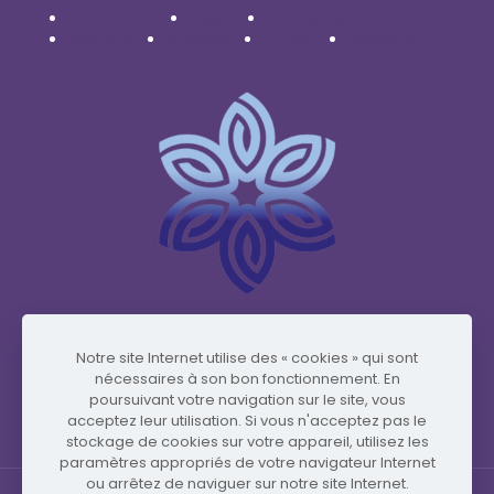
Nederlands
Polski
Português
Română
Svenska
Türkçe
Українська
www.vidafyglobal.com
Notre site Internet utilise des « cookies » qui sont
nécessaires à son bon fonctionnement. En
poursuivant votre navigation sur le site, vous
acceptez leur utilisation. Si vous n'acceptez pas le
stockage de cookies sur votre appareil, utilisez les
paramètres appropriés de votre navigateur Internet
ou arrêtez de naviguer sur notre site Internet.