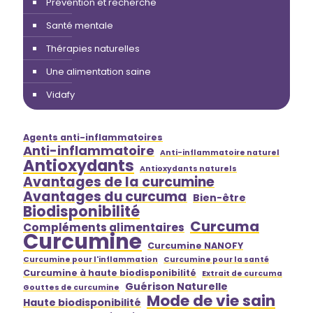
Prévention et recherche
Santé mentale
Thérapies naturelles
Une alimentation saine
Vidafy
Agents anti-inflammatoires
Anti-inflammatoire
Anti-inflammatoire naturel
Antioxydants
Antioxydants naturels
Avantages de la curcumine
Avantages du curcuma
Bien-être
Biodisponibilité
Curcuma
Compléments alimentaires
Curcumine
Curcumine NANOFY
Curcumine pour l'inflammation
Curcumine pour la santé
Curcumine à haute biodisponibilité
Extrait de curcuma
Guérison Naturelle
Gouttes de curcumine
Mode de vie sain
Haute biodisponibilité