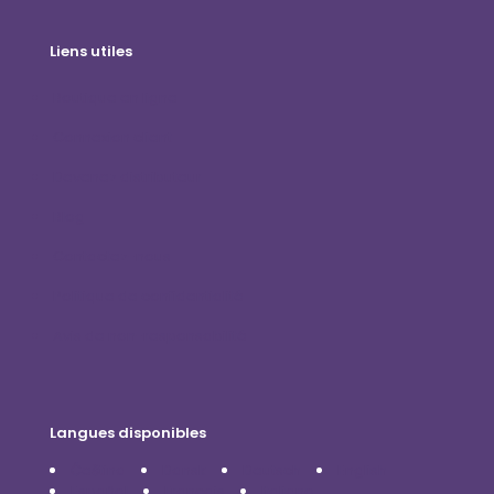
Liens utiles
Boutique en ligne
Connexion client
Devenez distributeur
Blog
Contactez-nous
Politique de confidentialité
Avis de non-responsabilité
Langues disponibles
Čeština
Dansk
Deutsch
English
Español
Français
Italiano