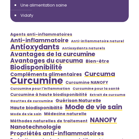
Une alimentation saine
Vidafy
Agents anti-inflammatoires
Anti-inflammatoire
Anti-inflammatoire naturel
Antioxydants
Antioxydants naturels
Avantages de la curcumine
Avantages du curcuma
Bien-être
Biodisponibilité
Curcuma
Compléments alimentaires
Curcumine
Curcumine NANOFY
Curcumine pour l'inflammation
Curcumine pour la santé
Curcumine à haute biodisponibilité
Extrait de curcuma
Guérison Naturelle
Gouttes de curcumine
Mode de vie sain
Haute biodisponibilité
Médecine naturelle
Mode de vie sain
NANOFY
Méthodes naturelles de traitement
Nanotechnologie
Propriétés anti-inflammatoires