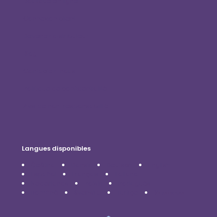
Boutique en ligne
Connexion client
Devenez distributeur
Blog
Contactez-nous
Politique de confidentialité
Avis de non-responsabilité
Langues disponibles
Čeština
Dansk
Deutsch
English
Español
Français
Italiano
Nederlands
Polski
Português
Română
Svenska
Türkçe
Українська