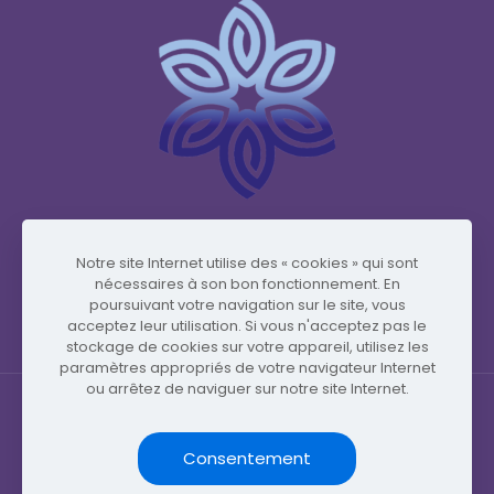
www.vidafyglobal.com
Notre site Internet utilise des « cookies » qui sont
nécessaires à son bon fonctionnement. En
poursuivant votre navigation sur le site, vous
acceptez leur utilisation. Si vous n'acceptez pas le
stockage de cookies sur votre appareil, utilisez les
paramètres appropriés de votre navigateur Internet
ou arrêtez de naviguer sur notre site Internet.
Consentement
© Copyright 2026 by Vidafy.blog