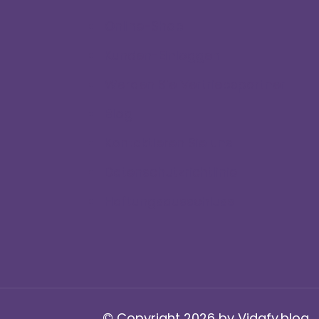
Online-Shop
Kunden-Einloggen
Werden Sie Vertriebspartner
Blog
Kontaktieren Sie uns
Datenschutzrichtlinie
Haftungsausschluss
© Copyright 2026 by Vidafy.blog