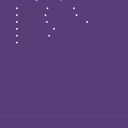
Čeština
Dansk
Deutsch
English
Español
Français
Italiano
Nederlands
Polski
Português
Română
Svenska
Türkçe
Українська