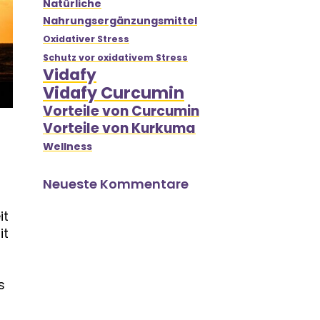
Natürliche
Nahrungsergänzungsmittel
Oxidativer Stress
Schutz vor oxidativem Stress
Vidafy
Vidafy Curcumin
Vorteile von Curcumin
Vorteile von Kurkuma
Wellness
Neueste Kommentare
it
it
s