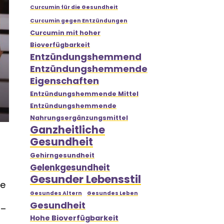
Curcumin für die Gesundheit
Curcumin gegen Entzündungen
Curcumin mit hoher
Bioverfügbarkeit
Entzündungshemmend
Entzündungshemmende
Eigenschaften
Entzündungshemmende Mittel
Entzündungshemmende
Nahrungsergänzungsmittel
Ganzheitliche
Gesundheit
Gehirngesundheit
Gelenkgesundheit
Gesunder Lebensstil
ie
Gesundes Altern
Gesundes Leben
Gesundheit
 –
Hohe Bioverfügbarkeit