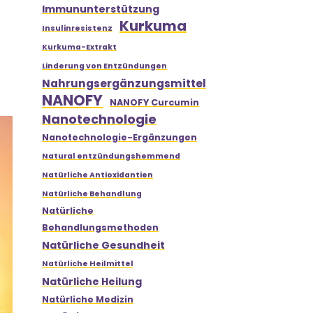
Immununterstützung
Kurkuma
Insulinresistenz
Kurkuma-Extrakt
t
Linderung von Entzündungen
Nahrungsergänzungsmittel
NANOFY
NANOFY Curcumin
Nanotechnologie
Nanotechnologie-Ergänzungen
Natural entzündungshemmend
Natürliche Antioxidantien
Natürliche Behandlung
Natürliche
Behandlungsmethoden
Natürliche Gesundheit
Natürliche Heilmittel
Natürliche Heilung
Natürliche Medizin