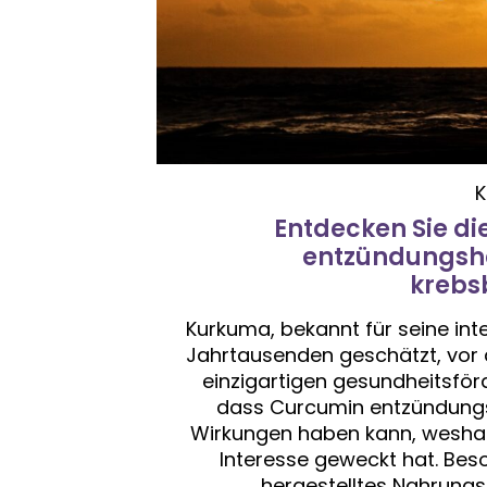
K
Entdecken Sie di
entzündungshe
krebs
Kurkuma, bekannt für seine inte
Jahrtausenden geschätzt, vor 
einzigartigen gesundheitsför
dass Curcumin entzündung
Wirkungen haben kann, weshal
Interesse geweckt hat. Bes
hergestelltes Nahrungs