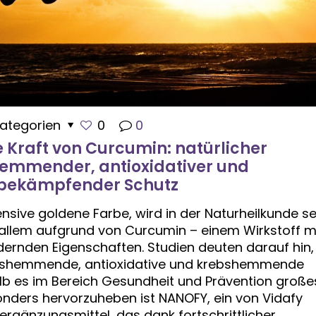
ategorien
0
0
e Kraft von Curcumin: natürlicher
mmender, antioxidativer und
bekämpfender Schutz
nsive goldene Farbe, wird in der Naturheilkunde se
allem aufgrund von Curcumin – einem Wirkstoff m
dernden Eigenschaften. Studien deuten darauf hin,
shemmende, antioxidative und krebshemmende
b es im Bereich Gesundheit und Prävention große
onders hervorzuheben ist NANOFY, ein von Vidafy
ergänzungsmittel, das dank fortschrittlicher