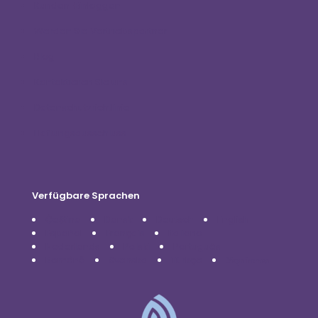
Kunden-Einloggen
Werden Sie Vertriebspartner
Blog
Kontaktieren Sie uns
Datenschutzrichtlinie
Haftungsausschluss
Verfügbare Sprachen
Čeština
Dansk
Deutsch
English
Español
Français
Italiano
Nederlands
Polski
Português
Română
Svenska
Türkçe
Українська