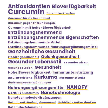
Antioxidantien
Bioverfügbarkeit
Curcumin
Curcumin-Tropfen
Curcumin für die Gesundheit
Curcumin gegen Entzündungen
Curcumin mit hoher Bioverfügbarkeit
Entzündungshemmend
Entzündungshemmende Eigenschaften
Entzündungshemmende Mittel
Entzündungshemmende Nahrungsergänzungsmittel
Ganzheitliche Gesundheit
Gelenkgesundheit
Gehirngesundheit
Gesunder Lebensstil
Gesundes Altern
Gesundheit
Gesundes Leben
Hohe Bioverfügbarkeit
Immununterstützung
Kurkuma
Insulinresistenz
Kurkuma-Extrakt
Linderung von Entzündungen
NANOFY
Nahrungsergänzungsmittel
Nanotechnologie
NANOFY Curcumin
Nanotechnologie-Ergänzungen
Natural entzündungshemmend
Natürliche Antioxidantien
Natürliche Behandlung