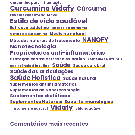
Curcumina para inflamação
Curcumina Vidafy
Cúrcuma
Envelhecimento Saudável
Estilo de vida saudável
Estresse oxidativo
Extrato de cúrcuma
Medicina natural
Gotas de curcumina
NANOFY
Métodos naturais de tratamento
Nanotecnologia
Propriedades anti-inflamatórias
Proteção contra estresse oxidativo
Remédios Naturais
Saúde
Saúde cerebral
Resistência à insulina
Saúde das articulações
Saúde Holística
Saúde natural
Suplementos antiinflamatórios
Suplementos de Nanotecnologia
Suplementos dietéticos
Suplementos Naturais
Suporte imunológico
Vidafy
Tratamento natural
Vida Saudável
Comentários mais recentes