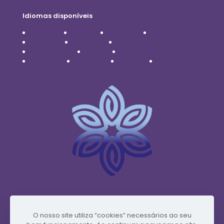
Idiomas disponíveis
Čeština
Dansk
Deutsch
English
Español
Français
Italiano
Nederlands
Polski
Português
Română
Svenska
Türkçe
Українська
www.vidafyglobal.com
O nosso site utiliza “cookies” necessários ao seu