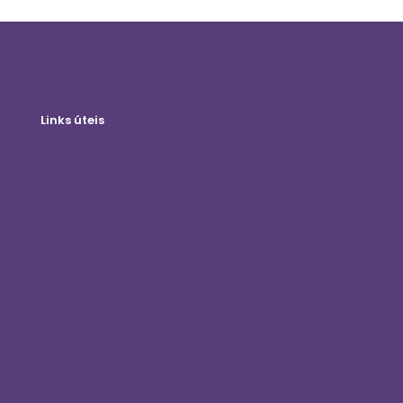
Links úteis
Loja on-line
Login do Cliente
Torne-se um Distribuidor
Blog
Contate-nos
Política de Privacidade
Isenção de responsabilidade