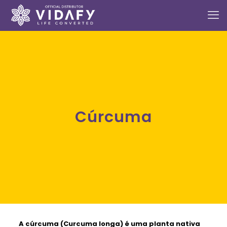
Cúrcuma
A
cúrcuma
(Curcuma longa) é uma planta nativa