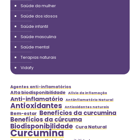
Saúde da mulher
Saúde dos idosos
Saúde infantil
Saúde masculina
Saúde mental
Terapias naturais
Vidafy
Agentes anti-inflamatórios
Alta biodisponibilidade
Alívio da inflamação
Anti-inflamatório
Antiinflamatório Natural
Antioxidantes
Antioxidantes naturais
Benefícios da curcumina
Bem-estar
Benefícios da cúrcuma
Biodisponibilidade
Cura Natural
Curcumina