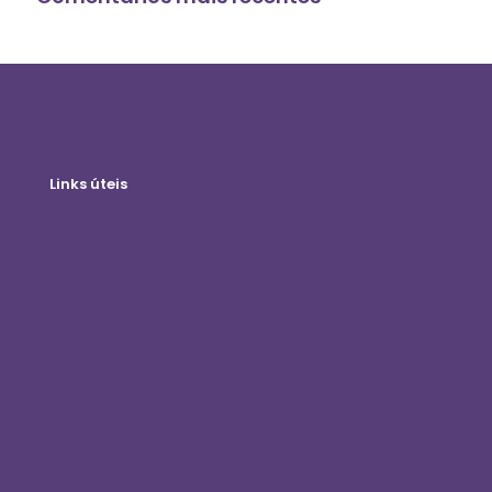
Links úteis
Loja on-line
Login do Cliente
Torne-se um Distribuidor
Blog
Contate-nos
Política de Privacidade
Isenção de responsabilidade