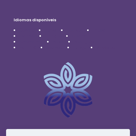
Idiomas disponíveis
Čeština
Dansk
Deutsch
English
Español
Français
Italiano
Nederlands
Polski
Português
Română
Svenska
Türkçe
Українська
www.vidafyglobal.com