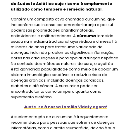
do Sudeste Asiático cujo rizoma é amplamente
utilizado como tempero e remédio natural.
Contém um composto ativo chamado curcumina, que
lhe confere sua intensa cor amarelo-laranja e possui
poderosas propriedades antiinflamatórias,
antioxidantes e antibacterianas. A
cúrcuma
tem sido
usada na medicina tradicional ayurvédica e chinesa há
milhares de anos para tratar uma variedade de
doenças, incluindo problemas digestivos, inflamação,
dores nas articulações e para apoiar a função hepática.
No contexto dos métodos naturais de cura, o açafrão
está ganhando popularidade como meio de apoiar um
sistema imunológico saudável e reduzir o risco de
doenças crônicas, incluindo doenças cardíacas,
diabetes e até câncer. A curcumina pode ser
encontrada tanto como tempero quanto como
suplemento dietético.
Junte-se à nossa família Vidafy agora!
A suplementação de curcumina é frequentemente
recomendada para pessoas que sofrem de doenças
inflamatórias, como a artrite reumatóide, devido à sua