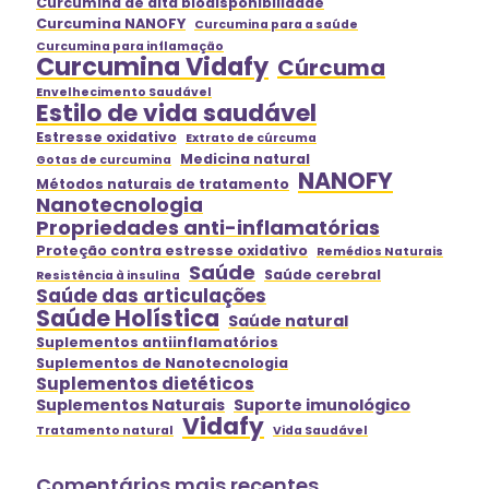
Curcumina de alta biodisponibilidade
Curcumina NANOFY
Curcumina para a saúde
Curcumina para inflamação
Curcumina Vidafy
Cúrcuma
Envelhecimento Saudável
Estilo de vida saudável
Estresse oxidativo
Extrato de cúrcuma
Medicina natural
Gotas de curcumina
NANOFY
Métodos naturais de tratamento
Nanotecnologia
Propriedades anti-inflamatórias
Proteção contra estresse oxidativo
Remédios Naturais
Saúde
Saúde cerebral
Resistência à insulina
Saúde das articulações
Saúde Holística
Saúde natural
Suplementos antiinflamatórios
Suplementos de Nanotecnologia
Suplementos dietéticos
Suplementos Naturais
Suporte imunológico
Vidafy
Tratamento natural
Vida Saudável
Comentários mais recentes