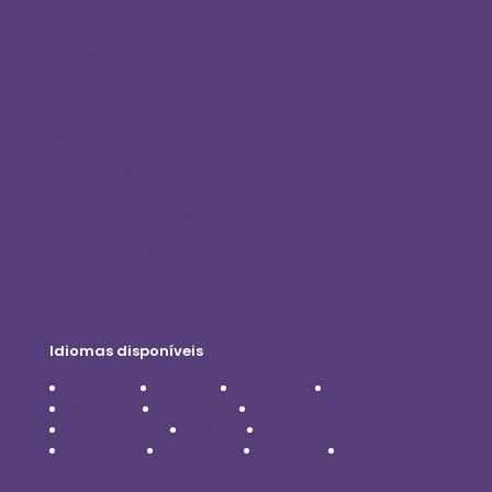
Loja on-line
Login do Cliente
Torne-se um Distribuidor
Blog
Contate-nos
Política de Privacidade
Isenção de responsabilidade
Idiomas disponíveis
Čeština
Dansk
Deutsch
English
Español
Français
Italiano
Nederlands
Polski
Português
Română
Svenska
Türkçe
Українська