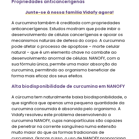
Propriedades anticancerígenas
Junte-se à nossa família Vidafy agora!
A curcumina também é creditada com propriedades
anticancerígenas. Estudos mostram que pode inibir o
desenvolvimento de células cancerígenas e apoiar os
mecanismos naturais de defesa do corpo. A curcumina
pode afetar o processo de apoptose – morte celular
natural – que é um elemento chave no combate ao
desenvolvimento anormal de células. NANOFY, com a
sua fórmula única, permite uma maior absorção da
curcumina, permitindo ao organismo beneficiar de
forma mais eficaz dos seus efeitos.
Alta biodisponibilidade de curcumina em NANOFY
A cúrcuma tem naturalmente baixa biodisponibilidade, o
que significa que apenas uma pequena quantidade da
curcumina consumida é absorvida pelo organismo. A
Vidafy resolveu este problema desenvolvendo a
curcumina NANOFY, cujas nanopartículas são capazes
de penetrar na corrente sanguínea numa extensão
muito maior do que as formas tradicionais de
curcumina. Graças a isso, o uso de NANOFY proporciona