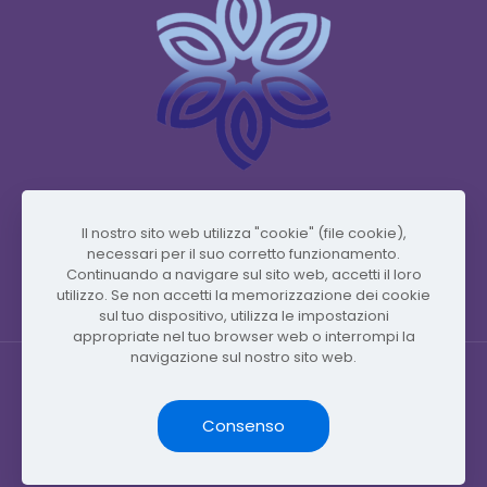
www.vidafyglobal.com
Il nostro sito web utilizza "cookie" (file cookie),
necessari per il suo corretto funzionamento.
Continuando a navigare sul sito web, accetti il ​​loro
utilizzo. Se non accetti la memorizzazione dei cookie
sul tuo dispositivo, utilizza le impostazioni
appropriate nel tuo browser web o interrompi la
navigazione sul nostro sito web.
Consenso
© Copyright 2026 by Vidafy.blog