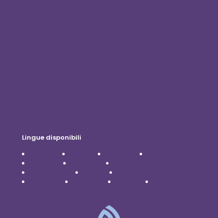
Accesso clienti
Diventa un distributore
Blog
Contattaci
Politica sulla riservatezza
Disclaimer
Lingue disponibili
Čeština
Dansk
Deutsch
English
Español
Français
Italiano
Nederlands
Polski
Português
Română
Svenska
Türkçe
Українська