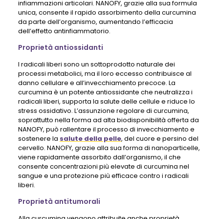
infiammazioni articolari. NANOFY, grazie alla sua formula
unica, consente il rapido assorbimento della curcumina
da parte dell’organismo, aumentando l’efficacia
dell’effetto antinfiammatorio.
Proprietà antiossidanti
I radicali liberi sono un sottoprodotto naturale dei
processi metabolici, ma il loro eccesso contribuisce al
danno cellulare e all’invecchiamento precoce. La
curcumina è un potente antiossidante che neutralizza i
radicali liberi, supporta la salute delle cellule e riduce lo
stress ossidativo. L’assunzione regolare di curcumina,
soprattutto nella forma ad alta biodisponibilità offerta da
NANOFY, può rallentare il processo di invecchiamento e
sostenere la
salute della pelle
, del cuore e persino del
cervello. NANOFY, grazie alla sua forma di nanoparticelle,
viene rapidamente assorbito dall’organismo, il che
consente concentrazioni più elevate di curcumina nel
sangue e una protezione più efficace contro i radicali
liberi.
Proprietà antitumorali
Alla curcumina vengono attribuite anche proprietà