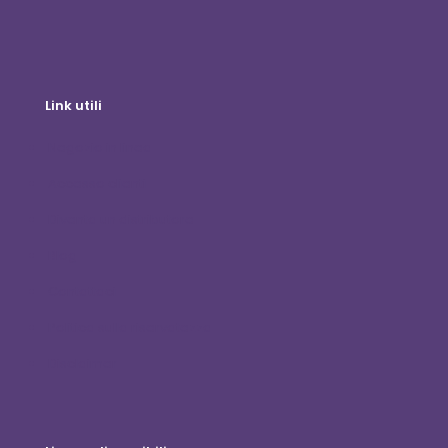
Link utili
Negozio in linea
Accesso clienti
Diventa un distributore
Blog
Contattaci
Politica sulla riservatezza
Disclaimer