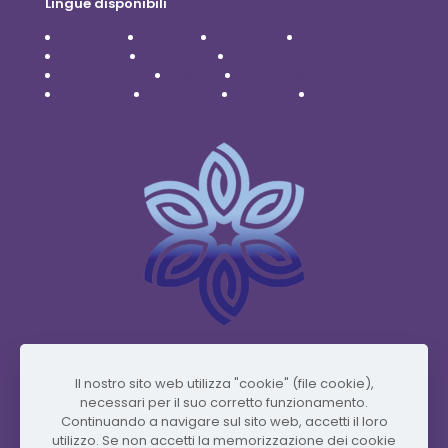
Lingue disponibili
Čeština
Dansk
Deutsch
English
Español
Français
Italiano
Nederlands
Polski
Português
Română
Svenska
Türkçe
Українська
www.vidafyglobal.com
Il nostro sito web utilizza "cookie" (file cookie),
necessari per il suo corretto funzionamento.
Continuando a navigare sul sito web, accetti il ​​loro
utilizzo. Se non accetti la memorizzazione dei cookie