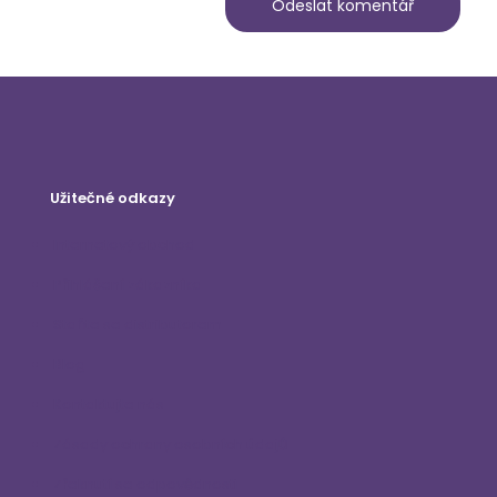
Užitečné odkazy
Internetový obchod
Přihlášení zákazníka
Staňte se distributorem
Blog
Kontaktujte nás
Zásady ochrany osobních údajů
Zřeknutí se odpovědnosti