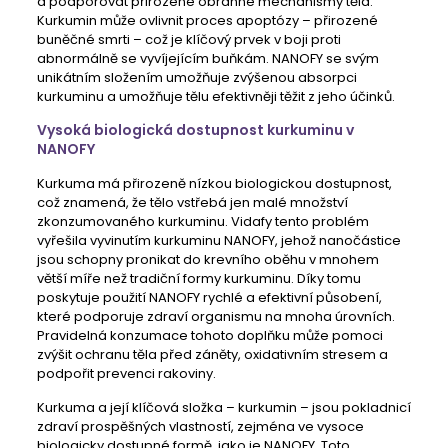
a podporovat přirozené obranné mechanismy těla.
Kurkumin může ovlivnit proces apoptózy – přirozené
buněčné smrti – což je klíčový prvek v boji proti
abnormálně se vyvíjejícím buňkám. NANOFY se svým
unikátním složením umožňuje zvýšenou absorpci
kurkuminu a umožňuje tělu efektivněji těžit z jeho účinků.
Vysoká biologická dostupnost kurkuminu v
NANOFY
Kurkuma má přirozeně nízkou biologickou dostupnost,
což znamená, že tělo vstřebá jen malé množství
zkonzumovaného kurkuminu. Vidafy tento problém
vyřešila vyvinutím kurkuminu NANOFY, jehož nanočástice
jsou schopny pronikat do krevního oběhu v mnohem
větší míře než tradiční formy kurkuminu. Díky tomu
poskytuje použití NANOFY rychlé a efektivní působení,
které podporuje zdraví organismu na mnoha úrovních.
Pravidelná konzumace tohoto doplňku může pomoci
zvýšit ochranu těla před záněty, oxidativním stresem a
podpořit prevenci rakoviny.
Kurkuma a její klíčová složka – kurkumin – jsou pokladnicí
zdraví prospěšných vlastností, zejména ve vysoce
biologicky dostupné formě, jako je NANOFY. Toto