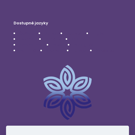
Dostupné jazyky
Čeština
Dansk
Deutsch
English
Español
Français
Italiano
Nederlands
Polski
Português
Română
Svenska
Türkçe
Українська
www.vidafyglobal.com