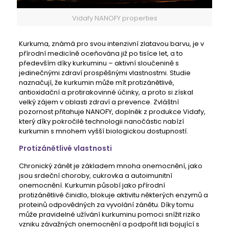
Vidafy NANOFY properties
Kurkuma, známá pro svou intenzivní zlatavou barvu, je v
přírodní medicíně oceňována již po tisíce let, a to
především díky kurkuminu – aktivní sloučenině s
jedinečnými zdraví prospěšnými vlastnostmi. Studie
naznačují, že kurkumin může mít protizánětlivé,
antioxidační a protirakovinné účinky, a proto si získal
velký zájem v oblasti zdraví a prevence. Zvláštní
pozornost přitahuje NANOFY, doplněk z produkce Vidafy,
který díky pokročilé technologii nanočástic nabízí
kurkumin s mnohem vyšší biologickou dostupností.
Protizánětlivé vlastnosti
Chronický zánět je základem mnoha onemocnění, jako
jsou srdeční choroby, cukrovka a autoimunitní
onemocnění. Kurkumin působí jako přírodní
protizánětlivé činidlo, blokuje aktivitu některých enzymů a
proteinů odpovědných za vyvolání zánětu. Díky tomu
může pravidelné užívání kurkuminu pomoci snížit riziko
vzniku závažných onemocnění a podpořit lidi bojující s