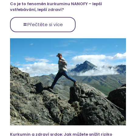
Co je to fenomén kurkuminu NANOFY – lepší
vstřebávání, lepší zdraví?
Přečtěte si více
Kurkumin a zdraví srdce: Jak můžete snížit riziko