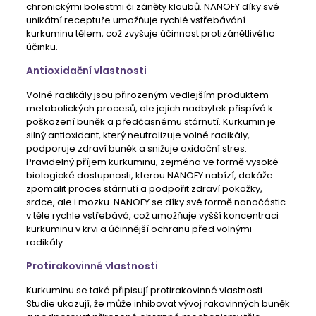
chronickými bolestmi či záněty kloubů. NANOFY díky své
unikátní receptuře umožňuje rychlé vstřebávání
kurkuminu tělem, což zvyšuje účinnost protizánětlivého
účinku.
Antioxidační vlastnosti
Volné radikály jsou přirozeným vedlejším produktem
metabolických procesů, ale jejich nadbytek přispívá k
poškození buněk a předčasnému stárnutí. Kurkumin je
silný antioxidant, který neutralizuje volné radikály,
podporuje zdraví buněk a snižuje oxidační stres.
Pravidelný příjem kurkuminu, zejména ve formě vysoké
biologické dostupnosti, kterou NANOFY nabízí, dokáže
zpomalit proces stárnutí a podpořit zdraví pokožky,
srdce, ale i mozku. NANOFY se díky své formě nanočástic
v těle rychle vstřebává, což umožňuje vyšší koncentraci
kurkuminu v krvi a účinnější ochranu před volnými
radikály.
Protirakovinné vlastnosti
Kurkuminu se také připisují protirakovinné vlastnosti.
Studie ukazují, že může inhibovat vývoj rakovinných buněk