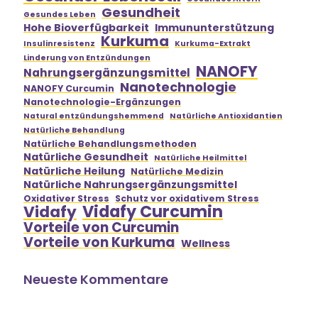
Gesundheit
Gesundes Leben
Hohe Bioverfügbarkeit
Immununterstützung
Kurkuma
Insulinresistenz
Kurkuma-Extrakt
Linderung von Entzündungen
NANOFY
Nahrungsergänzungsmittel
Nanotechnologie
NANOFY Curcumin
Nanotechnologie-Ergänzungen
Natural entzündungshemmend
Natürliche Antioxidantien
Natürliche Behandlung
Natürliche Behandlungsmethoden
Natürliche Gesundheit
Natürliche Heilmittel
Natürliche Heilung
Natürliche Medizin
Natürliche Nahrungsergänzungsmittel
Oxidativer Stress
Schutz vor oxidativem Stress
Vidafy Curcumin
Vidafy
Vorteile von Curcumin
Vorteile von Kurkuma
Wellness
Neueste Kommentare