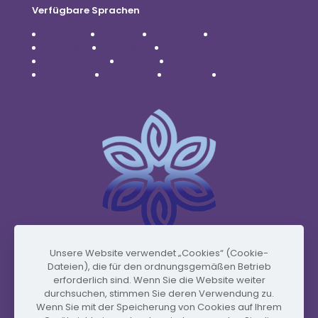
Verfügbare Sprachen
Čeština
Dansk
Deutsch
English
Español
Français
Italiano
Nederlands
Polski
Português
Română
Svenska
Türkçe
Українська
Unsere Website verwendet „Cookies“ (Cookie-
Dateien), die für den ordnungsgemäßen Betrieb
www.vidafyglobal.com
erforderlich sind. Wenn Sie die Website weiter
durchsuchen, stimmen Sie deren Verwendung zu.
Wenn Sie mit der Speicherung von Cookies auf Ihrem