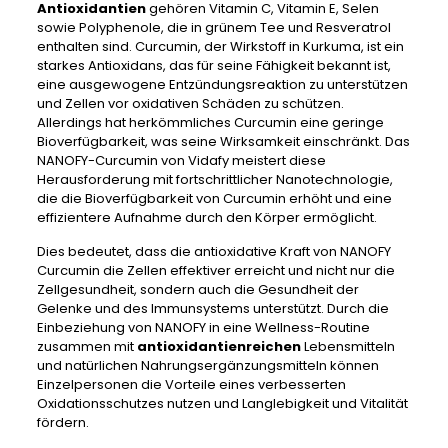
Antioxidantien
gehören Vitamin C, Vitamin E, Selen
sowie Polyphenole, die in grünem Tee und Resveratrol
enthalten sind. Curcumin, der Wirkstoff in Kurkuma, ist ein
starkes Antioxidans, das für seine Fähigkeit bekannt ist,
eine ausgewogene Entzündungsreaktion zu unterstützen
und Zellen vor oxidativen Schäden zu schützen.
Allerdings hat herkömmliches Curcumin eine geringe
Bioverfügbarkeit, was seine Wirksamkeit einschränkt. Das
NANOFY-Curcumin von Vidafy meistert diese
Herausforderung mit fortschrittlicher Nanotechnologie,
die die Bioverfügbarkeit von Curcumin erhöht und eine
effizientere Aufnahme durch den Körper ermöglicht.
Dies bedeutet, dass die antioxidative Kraft von NANOFY
Curcumin die Zellen effektiver erreicht und nicht nur die
Zellgesundheit, sondern auch die Gesundheit der
Gelenke und des Immunsystems unterstützt. Durch die
Einbeziehung von NANOFY in eine Wellness-Routine
zusammen mit
antioxidantienreichen
Lebensmitteln
und natürlichen Nahrungsergänzungsmitteln können
Einzelpersonen die Vorteile eines verbesserten
Oxidationsschutzes nutzen und Langlebigkeit und Vitalität
fördern.