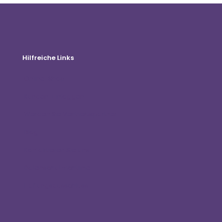
Hilfreiche Links
Online-Shop
Kunden-Einloggen
Werden Sie Vertriebspartner
Blog
Kontaktieren Sie uns
Datenschutzrichtlinie
Haftungsausschluss