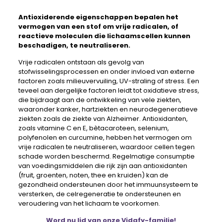
Antioxiderende eigenschappen
bepalen het
vermogen van een stof om vrije radicalen, of
reactieve moleculen die lichaamscellen kunnen
beschadigen, te neutraliseren.
Vrije radicalen ontstaan ​​als gevolg van
stofwisselingsprocessen en onder invloed van externe
factoren zoals milieuvervuiling, UV-straling of stress. Een
teveel aan dergelijke factoren leidt tot oxidatieve stress,
die bijdraagt ​​aan de ontwikkeling van vele ziekten,
waaronder kanker, hartziekten en neurodegeneratieve
ziekten zoals de ziekte van Alzheimer. Antioxidanten,
zoals vitamine C en E, bètacaroteen, selenium,
polyfenolen en curcumine, hebben het vermogen om
vrije radicalen te neutraliseren, waardoor cellen tegen
schade worden beschermd. Regelmatige consumptie
van voedingsmiddelen die rijk zijn aan antioxidanten
(fruit, groenten, noten, thee en kruiden) kan de
gezondheid ondersteunen door het immuunsysteem te
versterken, de celregeneratie te ondersteunen en
veroudering van het lichaam te voorkomen.
Word nu lid van onze Vidafy-familie!