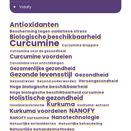
Vidafy
Antioxidanten
Bescherming tegen oxidatieve stress
Biologische beschikbaarheid
Curcumine
Curcumine druppels
Curcumine voor de gezondheid
Curcumine voordelen
Curcumine voor ontstekingen
Gezamenlijke gezondheid
Gezonde levensstijl
Gezondheid
Hersengezondheid
Gezond leven
Gezond ouder worden
Hoge biologische beschikbaarheid
Hoge biologische beschikbaarheid curcumine
Holistische gezondheid
Kurkuma
Insulineresistentie
Kurkuma-extract
NANOFY
Kurkuma voordelen
Nanotechnologie
NANOFY curcumine
Natuurlijke antioxidanten
Natuurlijke behandeling
Natuurlijke behandelmethoden