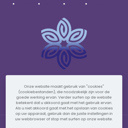
Română
Svenska
Türkçe
Українська
www.vidafyglobal.com
Onze website maakt gebruik van "cookies"
(cookiebestanden), die noodzakelijk zijn voor de
goede werking ervan. Verder surfen op de website
betekent dat u akkoord gaat met het gebruik ervan.
Als u niet akkoord gaat met het opslaan van cookies
op uw apparaat, gebruik dan de juiste instellingen in
uw webbrowser of stop met surfen op onze website.