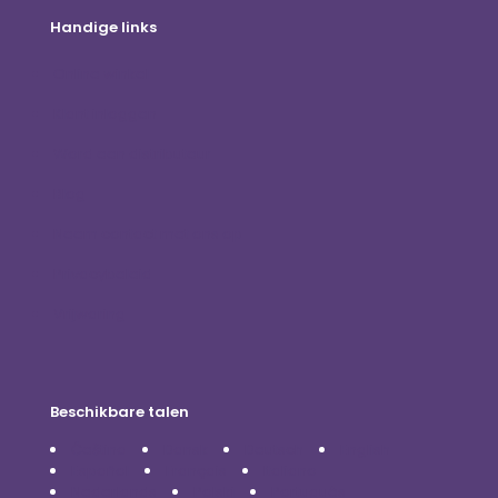
Handige links
Online winkel
Klant inloggen
Word een distributeur
Blog
Neem contact met ons op
Privacybeleid
Vrijwaring
Beschikbare talen
Čeština
Dansk
Deutsch
English
Español
Français
Italiano
Nederlands
Polski
Português