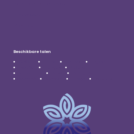
Neem contact met ons op
Privacybeleid
Vrijwaring
Beschikbare talen
Čeština
Dansk
Deutsch
English
Español
Français
Italiano
Nederlands
Polski
Português
Română
Svenska
Türkçe
Українська