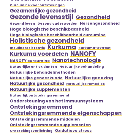
Curcumine voor ontstekingen
Gezamenlijke gezondheid
Gezonde levensstijl
Gezondheid
Hersengezondheid
Gezond leven
Gezond ouder worden
Hoge biologische beschikbaarheid
Hoge biologische beschikbaarheid curcumine
Holistische gezondheid
Kurkuma
Insulineresistentie
Kurkuma-extract
NANOFY
Kurkuma voordelen
Nanotechnologie
NANOFY curcumine
Natuurlijke antioxidanten
Natuurlijke behandeling
Natuurlijke behandelmethoden
Natuurlijke genezing
Natuurlijke geneeskunde
Natuurlijke gezondheid
Natuurlijke remedies
Natuurlijke supplementen
Natuurlijk ontstekingsremmend
Ondersteuning van het immuunsysteem
Ontstekingsremmend
Ontstekingsremmende eigenschappen
Ontstekingsremmende middelen
Ontstekingsremmende supplementen
Oxidatieve stress
Ontstekingsverlichting