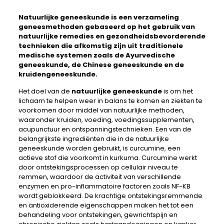
Natuurlijke geneeskunde
is een verzameling
geneesmethoden gebaseerd op het gebruik van
natuurlijke remedies en gezondheidsbevorderende
technieken die afkomstig zijn uit traditionele
medische systemen zoals de Ayurvedische
geneeskunde, de Chinese geneeskunde en de
kruidengeneeskunde.
Het doel van de
natuurlijke geneeskunde
is om het
lichaam te helpen weer in balans te komen en ziekten te
voorkomen door middel van natuurlijke methoden,
waaronder kruiden, voeding, voedingssupplementen,
acupunctuur en ontspanningstechnieken. Een van de
belangrijkste ingrediënten die in de natuurlijke
geneeskunde worden gebruikt, is curcumine, een
actieve stof die voorkomt in kurkuma. Curcumine werkt
door ontstekingsprocessen op cellulair niveau te
remmen, waardoor de activiteit van verschillende
enzymen en pro-inflammatoire factoren zoals NF-KB
wordt geblokkeerd. De krachtige ontstekingsremmende
en antioxiderende eigenschappen maken het tot een
behandeling voor ontstekingen, gewrichtspijn en