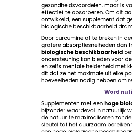
gezondheidsvoordelen, maar is va
effectief te absorberen. Om dit a
ontwikkeld, een supplement dat 
biologische beschikbaarheid dram
Door curcumine af te breken in de
grotere absorptiesnelheden dan t
biologische beschikbaarheid
bet
ondersteuning kan bieden voor d
en zelfs mentale helderheid met kl
dit dat ze het maximale uit elke p
hoeveelheden nodig hebben om res
Word nu l
Supplementen met een
hoge biol
bijzonder waardevol in natuurlijk 
de natuur te maximaliseren zonder 
sleutel tot het duurzaam bereike
een hoge biologische beschikbaar