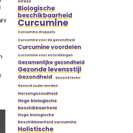
stress
g
Biologische
beschikbaarheid
Curcumine
OFY
Curcumine druppels
Curcumine voor de gezondheid
Curcumine voordelen
n
Curcumine voor ontstekingen
Gezamenlijke gezondheid
Gezonde levensstijl
k
Gezondheid
Gezond leven
Gezond ouder worden
Hersengezondheid
Hoge biologische
beschikbaarheid
Hoge biologische
beschikbaarheid curcumine
Holistische