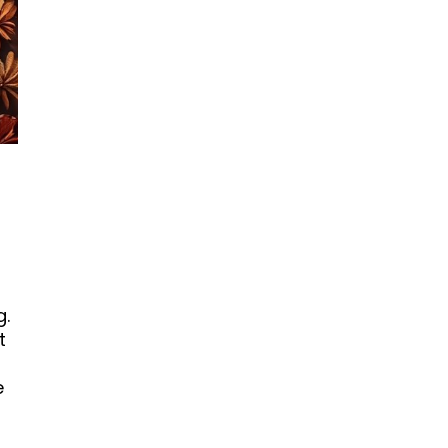
g.
t
e