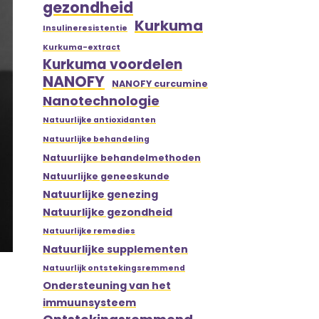
gezondheid
Kurkuma
Insulineresistentie
Kurkuma-extract
Kurkuma voordelen
NANOFY
NANOFY curcumine
Nanotechnologie
Natuurlijke antioxidanten
Natuurlijke behandeling
Natuurlijke behandelmethoden
Natuurlijke geneeskunde
Natuurlijke genezing
Natuurlijke gezondheid
Natuurlijke remedies
Natuurlijke supplementen
Natuurlijk ontstekingsremmend
Ondersteuning van het
immuunsysteem