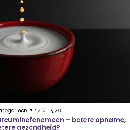
ategorieën
0
0
urcuminefenomeen – betere opname,
etere gezondheid?