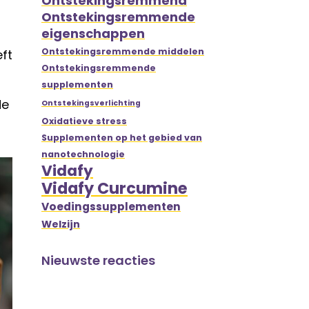
Ontstekingsremmend
Ontstekingsremmende
eigenschappen
Ontstekingsremmende middelen
ft
Ontstekingsremmende
supplementen
de
Ontstekingsverlichting
Oxidatieve stress
Supplementen op het gebied van
nanotechnologie
Vidafy
Vidafy Curcumine
Voedingssupplementen
Welzijn
Nieuwste reacties