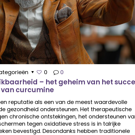
ategorieën
0
0
ikbaarheid – het geheim van het succ
van curcumine
een reputatie als een van de meest waardevolle
e de gezondheid ondersteunen. Het therapeutische
tegen chronische ontstekingen, het ondersteunen va
chermen tegen oxidatieve stress is in talrijke
eken bevestigd. Desondanks hebben traditionele