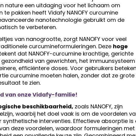
n nature een uitdaging voor het lichaam om
an te pakken heeft Vidafy NANOFY curcumine
geavanceerde nanotechnologie gebruikt om de
atisch te verbeteren.
eltjes van nanogrootte, zorgt NANOFY voor veel
raditionele curcumineformuleringen. Deze
hoge
ekent dat NANOFY-curcumine krachtige, gerichte
e gezondheid van gewrichten, het immuunsysteem
einere, efficiëntere doses. Voor gebruikers beteke
ortie curcumine moeten halen, zonder dat ze grote
ultaat te zien.
id van onze Vidafy-familie!
ogische beschikbaarheid,
zoals NANOFY, zijn
welzijn, waarbij het doel vaak is om de voordelen v
synthetische interventies. Effectieve absorptie is
n van deze voordelen, waardoor formuleringen met
heid een opvallende keuze zijn. Gecombineerd me