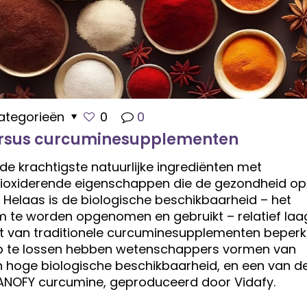
ategorieën
0
0
rsus curcuminesupplementen
de krachtigste natuurlijke ingrediënten met
ioxiderende eigenschappen die de gezondheid op
 Helaas is de biologische beschikbaarheid – het
 te worden opgenomen en gebruikt – relatief laa
teit van traditionele curcuminesupplementen beperk
op te lossen hebben wetenschappers vormen van
 hoge biologische beschikbaarheid, en een van d
NANOFY curcumine, geproduceerd door Vidafy.