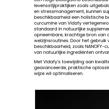
levensstijlpraktijken zoals uitge
en stressmanagement, kunnen su
beschikbaarheid een holistische 
curcumine van Vidafy vertegenwoo
standaard in natuurlijke suppleme
opneembare, krachtige bron van c
welzijnsroutines. Door het gebrui
beschikbaarheid, zoals NANOFY-cu
van natuurlijke ingrediënten ontva
Met Vidafy’s toewijding aan kwalit
geavanceerde, praktische oplossin
wijze wil optimaliseren.