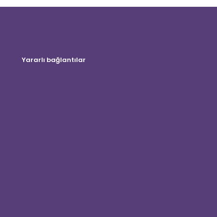
Yararlı bağlantılar
Çevrimiçi mağaza
Müşteri Girişi
Distribütör Olun
Blog
Bizimle İletişime Geçin
Gizlilik Politikası
Sorumluluk reddi