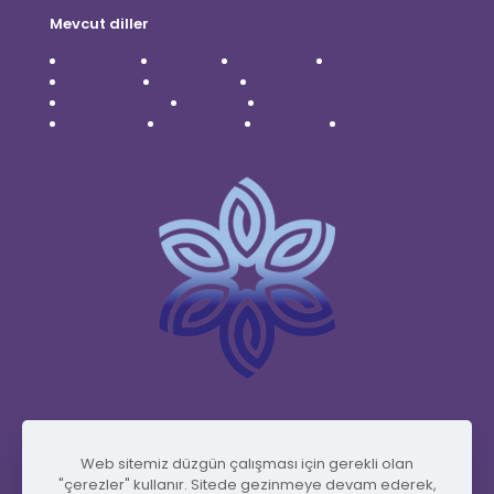
Mevcut diller
Čeština
Dansk
Deutsch
English
Español
Français
Italiano
Nederlands
Polski
Português
Română
Svenska
Türkçe
Українська
www.vidafyglobal.com
Web sitemiz düzgün çalışması için gerekli olan
"çerezler" kullanır. Sitede gezinmeye devam ederek,