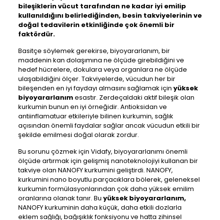
bileşiklerin vücut tarafından ne kadar iyi emilip
kullanıldığını belirlediğinden, besin takviyelerinin ve
doğal tedavilerin etkinliğinde çok önemli bir
faktördür.
Basitçe söylemek gerekirse, biyoyararlanım, bir
maddenin kan dolaşımına ne ölçüde girebildiğini ve
hedef hücrelere, dokulara veya organlara ne ölçüde
ulaşabildiğini ölçer. Takviyelerde, vücudun her bir
bileşenden en iyi faydayı almasını sağlamak için
yüksek
biyoyararlanım
esastır. Zerdeçaldaki aktif bileşik olan
kurkumin bunun en iyi örneğidir. Antioksidan ve
antiinflamatuar etkileriyle bilinen kurkumin, sağlık
açısından önemli faydalar sağlar ancak vücudun etkili bir
şekilde emilmesi doğal olarak zordur.
Bu sorunu çözmek için Vidafy, biyoyararlanımı önemli
ölçüde artırmak için gelişmiş nanoteknolojiyi kullanan bir
takviye olan NANOFY kurkumini geliştirdi. NANOFY,
kurkumini nano boyutlu parçacıklara bölerek, geleneksel
kurkumin formülasyonlarından çok daha yüksek emilim
oranlarına olanak tanır. Bu
yüksek biyoyararlanım,
NANOFY kurkuminin daha küçük, daha etkili dozlarla
eklem sağlığı, bağışıklık fonksiyonu ve hatta zihinsel