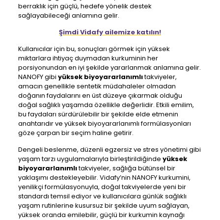
berraklık için güçlü, hedefe yönelik destek
sağlayabileceği anlamına gelir.
Şimdi Vidafy ailemize katılın!
Kullanıcılar için bu, sonuçları görmek için yüksek
miktarlara ihtiyaç duymadan kurkuminin her
porsiyonundan en iyi şekilde yararlanmak anlamına gelir.
NANOFY gibi
yüksek biyoyararlanımlı
takviyeler,
amacın genellikle sentetik müdahaleler olmadan
doğanın faydalarını en üst düzeye çıkarmak olduğu
doğal sağlıklı yaşamda özellikle değerlidir. Etkili emilim,
bu faydaları sürdürülebilir bir şekilde elde etmenin
anahtarıdır ve yüksek biyoyararlanımlı formülasyonları
göze çarpan bir seçim haline getirir.
Dengeli beslenme, düzenli egzersiz ve stres yönetimi gibi
yaşam tarzı uygulamalarıyla birleştirildiğinde
yüksek
biyoyararlanımlı
takviyeler, sağlığa bütünsel bir
yaklaşımı destekleyebilir. Vidafy’nin NANOFY kurkumini,
yenilikçi formülasyonuyla, doğal takviyelerde yeni bir
standardı temsil ediyor ve kullanıcılara günlük sağlıklı
yaşam rutinlerine kusursuz bir şekilde uyum sağlayan,
yüksek oranda emilebilir, güçlü bir kurkumin kaynağı