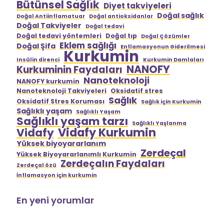
Bütünsel Sağlık
Diyet takviyeleri
Doğal sağlık
Doğal Antiinflamatuar
Doğal antioksidanlar
Doğal Takviyeler
Doğal tedavi
Doğal tedavi yöntemleri
Doğal tıp
Doğal Çözümler
Eklem sağlığı
Doğal Şifa
Enflamasyonun Giderilmesi
Kurkumin
Insülin direnci
Kurkumin Damlaları
NANOFY
Kurkuminin Faydaları
Nanoteknoloji
NANOFY kurkumin
Nanoteknoloji Takviyeleri
Oksidatif stres
Sağlık
Oksidatif Stres Koruması
Sağlık için Kurkumin
Sağlıklı yaşam
Sağlıklı Yaşam
Sağlıklı yaşam tarzı
Sağlıklı Yaşlanma
Vidafy Kurkumin
Vidafy
Yüksek biyoyararlanım
Zerdeçal
Yüksek Biyoyararlanımlı Kurkumin
Zerdeçalın Faydaları
Zerdeçal özü
İnflamasyon için kurkumin
En yeni yorumlar