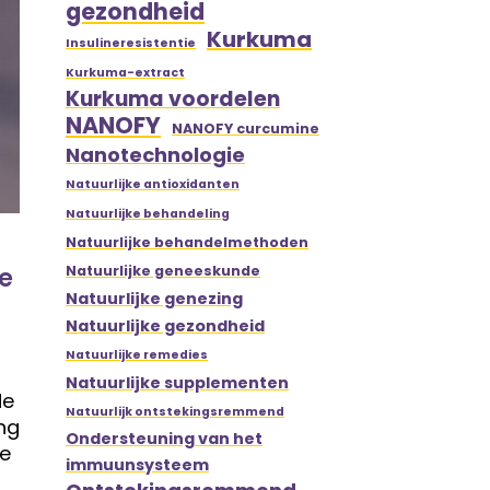
gezondheid
Kurkuma
Insulineresistentie
Kurkuma-extract
Kurkuma voordelen
NANOFY
NANOFY curcumine
Nanotechnologie
Natuurlijke antioxidanten
Natuurlijke behandeling
Natuurlijke behandelmethoden
Natuurlijke geneeskunde
ne
Natuurlijke genezing
Natuurlijke gezondheid
n
Natuurlijke remedies
Natuurlijke supplementen
de
Natuurlijk ontstekingsremmend
ang
Ondersteuning van het
re
immuunsysteem