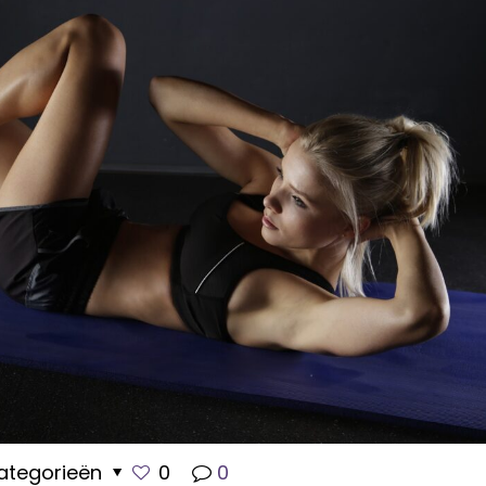
ategorieën
0
0