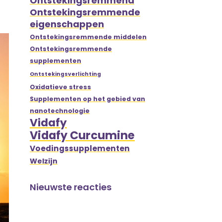
Ontstekingsremmend
Ontstekingsremmende
eigenschappen
Ontstekingsremmende middelen
Ontstekingsremmende
supplementen
Ontstekingsverlichting
Oxidatieve stress
Supplementen op het gebied van
nanotechnologie
Vidafy
Vidafy Curcumine
Voedingssupplementen
Welzijn
Nieuwste reacties