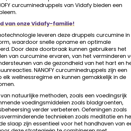
NOFY curcuminedruppels van Vidafy bieden een
obleem.
id van onze Vidafy-familie!
otechnologie leveren deze druppels curcumine in
vorm, waardoor snelle opname en optimale
d. Door deze doorbraak kunnen gebruikers het
len van curcumine ervaren, van het verminderen 
 ondersteunen van de gezondheid van het hart en h
uunreacties. NANOFY curcuminedruppels zijn een
p elk wellnessregime en kunnen gemakkelijk in de
nomen.
an natuurlijke methoden, zoals een voedingsrijk
sremmende voedingsmiddelen zoals bladgroenten,
gsbeheersing verder verbeteren. Oefeningen zoals
ressverminderende technieken zoals meditatie en he
nde slaap zijn essentieel voor het handhaven van e
 Door deze strategieën te combineren met