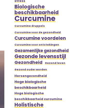
stress
Biologische
beschikbaarheid
Curcumine
Curcumine druppels
Curcumine voor de gezondheid
Curcumine voordelen
Curcumine voor ontstekingen
Gezamenlijke gezondheid
Gezonde levensstijl
Gezondheid
Gezond leven
Gezond ouder worden
Hersengezondheid
Hoge biologische
beschikbaarheid
Hoge biologische
beschikbaarheid curcumine
Holistische