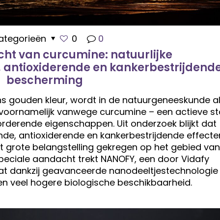
ategorieën
0
0
cht van curcumine: natuurlijke
antioxiderende en kankerbestrijdend
bescherming
ns gouden kleur, wordt in de natuurgeneeskunde a
voornamelijk vanwege curcumine – een actieve st
derende eigenschappen. Uit onderzoek blijkt dat
e, antioxiderende en kankerbestrijdende effecte
 grote belangstelling gekregen op het gebied van
peciale aandacht trekt NANOFY, een door Vidafy
t dankzij geavanceerde nanodeeltjestechnologie
n veel hogere biologische beschikbaarheid.