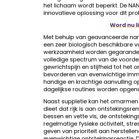
het lichaam wordt beperkt. De NA
innovatieve oplossing voor dit pr
Word nu l
Met behulp van geavanceerde nan
een zeer biologisch beschikbare 
werkzaamheid worden gegarandeer
volledige spectrum van de voorde
gewrichtspijn en stijfheid tot het
bevorderen van evenwichtige imm
handige en krachtige aanvulling o
dagelijkse routines worden opge
Naast suppletie kan het omarmen v
dieet dat rijk is aan ontsteking
bessen en vette vis, de ontstekin
regelmatige fysieke activiteit, st
geven van prioriteit aan herstelle
evenwichtige ontstekingsreactie.