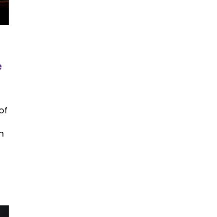
e
l
of
n