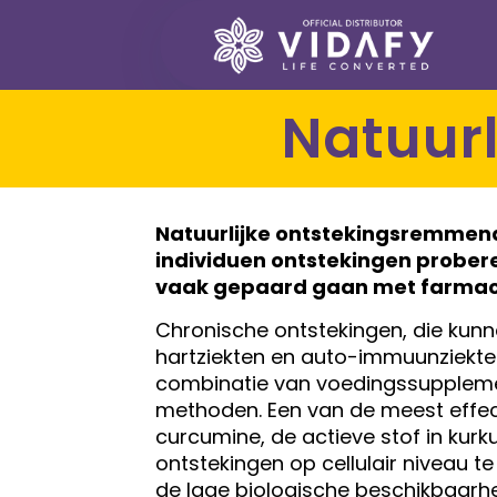
Natuu
Natuurlijke ontstekingsremmen
individuen ontstekingen prober
vaak gepaard gaan met farmace
Chronische ontstekingen, die kunn
hartziekten en auto-immuunziekte
combinatie van voedingssupplement
methoden. Een van de meest effec
curcumine, de actieve stof in ku
ontstekingen op cellulair niveau te
de lage biologische beschikbaarhe