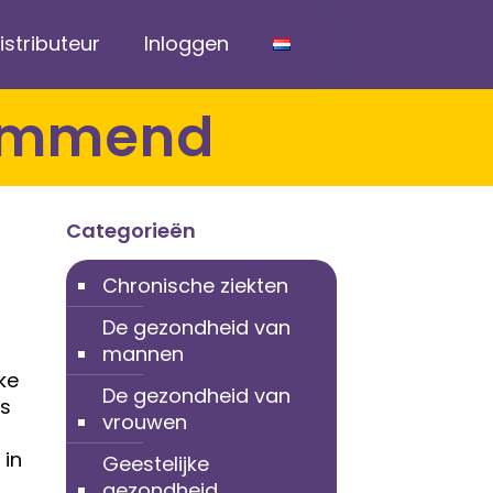
stributeur
Inloggen
sremmend
Categorieën
Chronische ziekten
De gezondheid van
mannen
ke
De gezondheid van
is
vrouwen
 in
Geestelijke
gezondheid