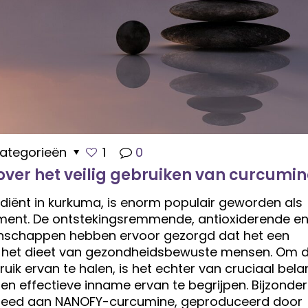
ategorieën
1
0
over het veilig gebruiken van curcumi
diënt in kurkuma, is enorm populair geworden als
ement. De ontstekingsremmende, antioxiderende e
nschappen hebben ervoor gezorgd dat het een
 het dieet van gezondheidsbewuste mensen. Om 
uik ervan te halen, is het echter van cruciaal bel
 en effectieve inname ervan te begrijpen. Bijzonde
eed aan NANOFY-curcumine, geproduceerd door