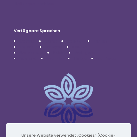
Haftungsausschluss
Verfügbare Sprachen
Čeština
Dansk
Deutsch
English
Español
Français
Italiano
Nederlands
Polski
Português
Română
Svenska
Türkçe
Українська
Unsere Website verwendet „Cookies“ (Cookie-