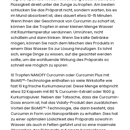
Flüssigkeit direkt unter die Zunge zu tropfen. Am besten
schlucken Sie das Präparat nicht, sondern warten, bis es
im Mund absorbiert ist, dies dauert etwa 10-15 Minuten.
Wenn Ihnen der Geschmack von Curcumin zu scharf ist,
können Sie die Tropfen in einer kleinen Menge Wasser
mit Raumtemperatur verdünnen. Umrühren, nicht
schütteln und dann trinken. Wenn Sie kalte Getränke
mögen, können Sie nach dem Mischen des Produkts in
einem Glas Wasser Eis zur Lösung hinzufügen. Es lohnt
sich, einige Dinge zu wissen, auf die geachtet werden
sollte, um die wohltuende Wirkung des Präparats so
schnell wie möglich zu spüren.
10 Tropfen NANOFY Curcumin oder Curcumin Plus mit
BioMS™-Technologie enthalten so viele Wirkstoffe wie
fast 10 kg frische Kurkumawurzel. Diese Menge entspricht
etwa 32 Kapseln mit 80 % Curcumin-Extrakt oder 1600 g
Kurkumapulver. Neben der Tatsache, dass die Curcumin-
Dosis enorm ist, hat das Vidafy-Produkt den zusätzlichen
Vorteil der BioMS™-Technologie, die darin besteht, das
Curcumin in Form von Nanopartikeln zu erhalten. Dies hat
zu einer optimalen Löslichkeit des Präparats sowohl in
Wasser als auch in Fetten geführt und so eine maximale