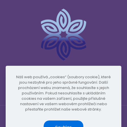
www.vidafyglobal.com
Náš web používá „cookies“ (soubory cookie), které
jsou nezbytné pro jeho správné fungování. Další
procházení webu znamená, že souhlasíte s jejich
používáním. Pokud nesouhlasíte s ukládáním
cookies na vašem zařízení, použijte příslušné
nastavení ve vašem webovém prohlížeči nebo
přestaňte prohlížet naše webové stránky.