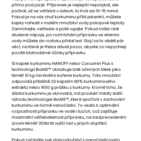
přímo pod jazyk. Přípravek je nejlepší nepolykat, ale
počkat, až se vstřebá v ústech, to trvá asi 10-15 minut.
Pokud je na vás chuť kurkuminu příliš pikantní, můžete
kapky naředit v malém množství vody pokojové teploty.
Zamíchejte, netřeste a poté vypijte. Pokud máte rádi
studené nápoje, po rozmíchání přípravku ve sklenici
vody můžete do roztoku přidat led. Stojí za to vědět pár
věcí, na které je třeba dávat pozor, abyste co nejrychleji
pocítili blahodárné účinky přípravku.
10 kapek kurkuminu NANOFY nebo Curcumin Plus s
technologií BioMS™ obsahuje tolik účinných látek jako
téměř 10 kg čerstvého kořene kurkumy. Toto množství
odpovídá přibližně 32 kapslím 80% kurkuminového
extraktu nebo 1600 g prášku z kurkumy. Kromě toho, že
dávka kurkuminu je obrovská, má produkt Vidafy další
výhodu technologie BioMS™, která spočívá v zachování
kurkuminu ve formě nanočástic. To vedlo k optimální
rozpustnosti přípravku ve vodě i tucích, což zajišťuje
maximální vstřebatelnost přípravku, na bezprecedentní
úrovni téměř 300krát vyšší než u jiných doplňků
kurkuminu.
Pokud začínáte své dobrodružství s nanočásticovým