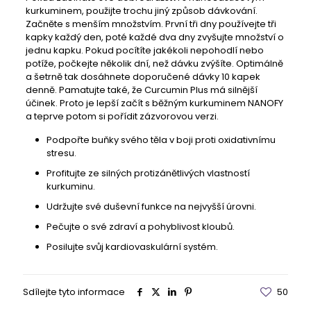
kurkuminem, použijte trochu jiný způsob dávkování.
Začněte s menším množstvím. První tři dny používejte tři
kapky každý den, poté každé dva dny zvyšujte množství o
jednu kapku. Pokud pocítíte jakékoli nepohodlí nebo
potíže, počkejte několik dní, než dávku zvýšíte. Optimálně
a šetrně tak dosáhnete doporučené dávky 10 kapek
denně. Pamatujte také, že Curcumin Plus má silnější
účinek. Proto je lepší začít s běžným kurkuminem NANOFY
a teprve potom si pořídit zázvorovou verzi.
Podpořte buňky svého těla v boji proti oxidativnímu
stresu.
Profitujte ze silných protizánětlivých vlastností
kurkuminu.
Udržujte své duševní funkce na nejvyšší úrovni.
Pečujte o své zdraví a pohyblivost kloubů.
Posilujte svůj kardiovaskulární systém.
Sdílejte tyto informace
50