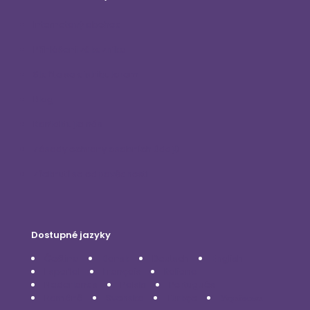
Internetový obchod
Přihlášení zákazníka
Staňte se distributorem
Blog
Kontaktujte nás
Zásady ochrany osobních údajů
Zřeknutí se odpovědnosti
Dostupné jazyky
Čeština
Dansk
Deutsch
English
Español
Français
Italiano
Nederlands
Polski
Português
Română
Svenska
Türkçe
Українська