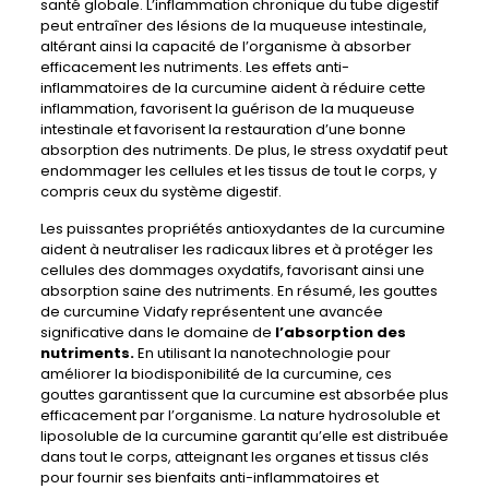
santé globale. L’inflammation chronique du tube digestif
peut entraîner des lésions de la muqueuse intestinale,
altérant ainsi la capacité de l’organisme à absorber
efficacement les nutriments. Les effets anti-
inflammatoires de la curcumine aident à réduire cette
inflammation, favorisent la guérison de la muqueuse
intestinale et favorisent la restauration d’une bonne
absorption des nutriments. De plus, le stress oxydatif peut
endommager les cellules et les tissus de tout le corps, y
compris ceux du système digestif.
Les puissantes propriétés antioxydantes de la curcumine
aident à neutraliser les radicaux libres et à protéger les
cellules des dommages oxydatifs, favorisant ainsi une
absorption saine des nutriments. En résumé, les gouttes
de curcumine Vidafy représentent une avancée
significative dans le domaine de
l’absorption des
nutriments.
En utilisant la nanotechnologie pour
améliorer la biodisponibilité de la curcumine, ces
gouttes garantissent que la curcumine est absorbée plus
efficacement par l’organisme. La nature hydrosoluble et
liposoluble de la curcumine garantit qu’elle est distribuée
dans tout le corps, atteignant les organes et tissus clés
pour fournir ses bienfaits anti-inflammatoires et