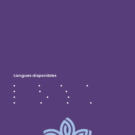
Devenez distributeur
Blog
Contactez-nous
Politique de confidentialité
Avis de non-responsabilité
Langues disponibles
Čeština
Dansk
Deutsch
English
Español
Français
Italiano
Nederlands
Polski
Português
Română
Svenska
Türkçe
Українська