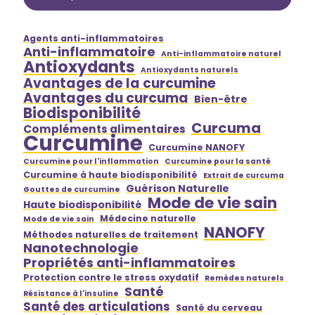
Agents anti-inflammatoires
Anti-inflammatoire
Anti-inflammatoire naturel
Antioxydants
Antioxydants naturels
Avantages de la curcumine
Avantages du curcuma
Bien-être
Biodisponibilité
Curcuma
Compléments alimentaires
Curcumine
Curcumine NANOFY
Curcumine pour l'inflammation
Curcumine pour la santé
Curcumine à haute biodisponibilité
Extrait de curcuma
Guérison Naturelle
Gouttes de curcumine
Mode de vie sain
Haute biodisponibilité
Médecine naturelle
Mode de vie sain
NANOFY
Méthodes naturelles de traitement
Nanotechnologie
Propriétés anti-inflammatoires
Protection contre le stress oxydatif
Remèdes naturels
Santé
Résistance à l'insuline
Santé des articulations
Santé du cerveau