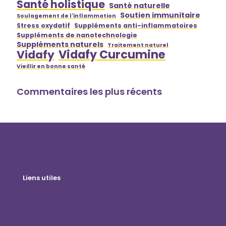
Santé holistique
Santé naturelle
Soutien immunitaire
Soulagement de l'inflammation
Stress oxydatif
Suppléments anti-inflammatoires
Suppléments de nanotechnologie
Suppléments naturels
Traitement naturel
Vidafy Curcumine
Vidafy
Vieillir en bonne santé
Commentaires les plus récents
Liens utiles
Boutique en ligne
Connexion client