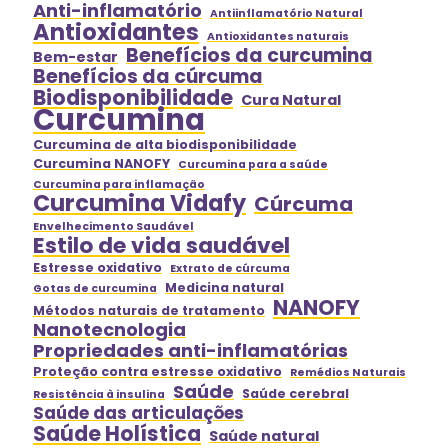
Anti-inflamatório
Antiinflamatório Natural
Antioxidantes
Antioxidantes naturais
Benefícios da curcumina
Bem-estar
Benefícios da cúrcuma
Biodisponibilidade
Cura Natural
Curcumina
Curcumina de alta biodisponibilidade
Curcumina NANOFY
Curcumina para a saúde
Curcumina para inflamação
Curcumina Vidafy
Cúrcuma
Envelhecimento Saudável
Estilo de vida saudável
Estresse oxidativo
Extrato de cúrcuma
Medicina natural
Gotas de curcumina
NANOFY
Métodos naturais de tratamento
Nanotecnologia
Propriedades anti-inflamatórias
Proteção contra estresse oxidativo
Remédios Naturais
Saúde
Saúde cerebral
Resistência à insulina
Saúde das articulações
Saúde Holística
Saúde natural