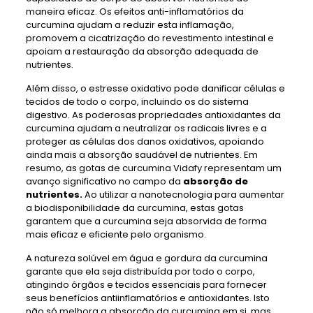
maneira eficaz. Os efeitos anti-inflamatórios da
curcumina ajudam a reduzir esta inflamação,
promovem a cicatrização do revestimento intestinal e
apoiam a restauração da absorção adequada de
nutrientes.
Além disso, o estresse oxidativo pode danificar células e
tecidos de todo o corpo, incluindo os do sistema
digestivo. As poderosas propriedades antioxidantes da
curcumina ajudam a neutralizar os radicais livres e a
proteger as células dos danos oxidativos, apoiando
ainda mais a absorção saudável de nutrientes. Em
resumo, as gotas de curcumina Vidafy representam um
avanço significativo no campo da
absorção de
nutrientes.
Ao utilizar a nanotecnologia para aumentar
a biodisponibilidade da curcumina, estas gotas
garantem que a curcumina seja absorvida de forma
mais eficaz e eficiente pelo organismo.
A natureza solúvel em água e gordura da curcumina
garante que ela seja distribuída por todo o corpo,
atingindo órgãos e tecidos essenciais para fornecer
seus benefícios antiinflamatórios e antioxidantes. Isto
não só melhora a absorção da curcumina em si, mas