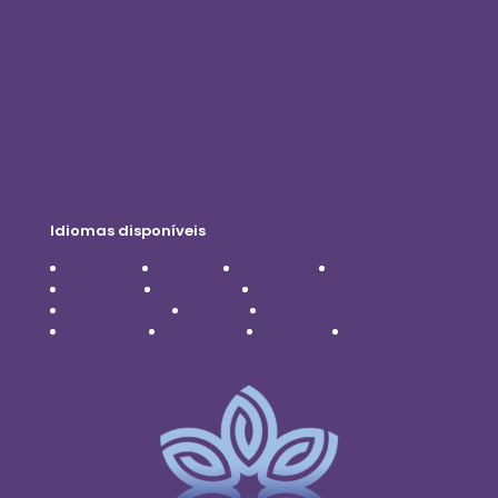
Blog
Contate-nos
Política de Privacidade
Isenção de responsabilidade
Idiomas disponíveis
Čeština
Dansk
Deutsch
English
Español
Français
Italiano
Nederlands
Polski
Português
Română
Svenska
Türkçe
Українська