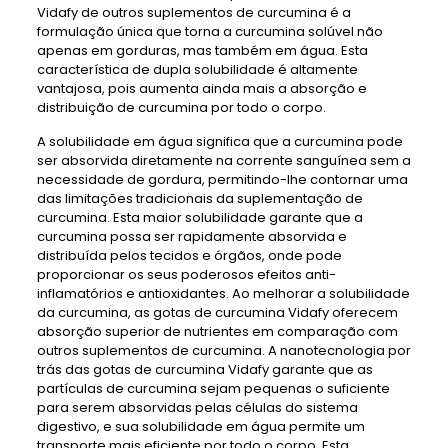
Vidafy de outros suplementos de curcumina é a
formulação única que torna a curcumina solúvel não
apenas em gorduras, mas também em água. Esta
característica de dupla solubilidade é altamente
vantajosa, pois aumenta ainda mais a absorção e
distribuição de curcumina por todo o corpo.
A solubilidade em água significa que a curcumina pode
ser absorvida diretamente na corrente sanguínea sem a
necessidade de gordura, permitindo-lhe contornar uma
das limitações tradicionais da suplementação de
curcumina. Esta maior solubilidade garante que a
curcumina possa ser rapidamente absorvida e
distribuída pelos tecidos e órgãos, onde pode
proporcionar os seus poderosos efeitos anti-
inflamatórios e antioxidantes. Ao melhorar a solubilidade
da curcumina, as gotas de curcumina Vidafy oferecem
absorção superior de nutrientes em comparação com
outros suplementos de curcumina. A nanotecnologia por
trás das gotas de curcumina Vidafy garante que as
partículas de curcumina sejam pequenas o suficiente
para serem absorvidas pelas células do sistema
digestivo, e sua solubilidade em água permite um
transporte mais eficiente por todo o corpo. Esta