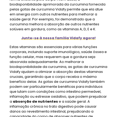
biodisponibilidade aprimorada da curcumina fornecida
pelas gotas de curcumina Vidafy permite que ela atue
em sinergia com outros nutrientes para melhorar a
saúde geral. Por exemplo, foi demonstrado que a
curcumina melhora a absorção de outros nutrientes
solúveis em gordura, como as vitaminas A, D, E e K.
Junte-se à nossa família Vidafy agora!
Estas vitaminas são essenciais para várias funções
corporais, incluindo suporte imunológico, saúde óssea e
função celular, mas requerem que a gordura seja
absorvida adequadamente. Ao melhorar a
biodisponibilidade da curcumina, as gotas de curcumina
Vidafy ajudam a otimizar a absorção destas vitaminas
cruciais, garantindo que o corpo receba o máximo
benefício delas. As gotas de curcumina Vidafy também
podem ser particularmente benéficas para indivíduos
que lutam com condições como intestino permeável,
inflamação ou estresse oxidativo, que podem prejudicar
a
absorção de nutrientes
e a saúde geral. A
inflamação crônica no trato digestivo pode causar
danos ao revestimento intestinal, prejudicando a
capacidade do corpo de absorver nutrientes de