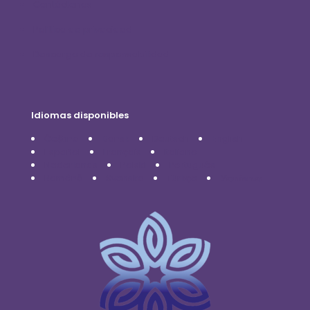
Contáctenos
Política de privacidad
Descargo de responsabilidad
Idiomas disponibles
Čeština
Dansk
Deutsch
English
Español
Français
Italiano
Nederlands
Polski
Português
Română
Svenska
Türkçe
Українська