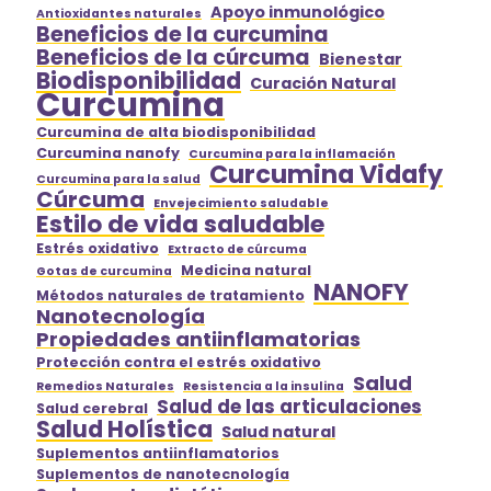
Apoyo inmunológico
Antioxidantes naturales
Beneficios de la curcumina
Beneficios de la cúrcuma
Bienestar
Biodisponibilidad
Curación Natural
Curcumina
Curcumina de alta biodisponibilidad
Curcumina nanofy
Curcumina para la inflamación
Curcumina Vidafy
Curcumina para la salud
Cúrcuma
Envejecimiento saludable
Estilo de vida saludable
Estrés oxidativo
Extracto de cúrcuma
Medicina natural
Gotas de curcumina
NANOFY
Métodos naturales de tratamiento
Nanotecnología
Propiedades antiinflamatorias
Protección contra el estrés oxidativo
Salud
Remedios Naturales
Resistencia a la insulina
Salud de las articulaciones
Salud cerebral
Salud Holística
Salud natural
Suplementos antiinflamatorios
Suplementos de nanotecnología