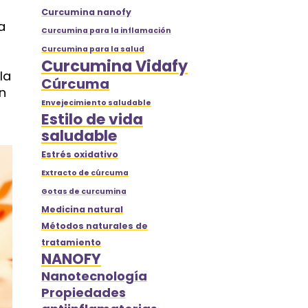
Curcumina nanofy
a
Curcumina para la inflamación
Curcumina para la salud
Curcumina Vidafy
la
Cúrcuma
n
Envejecimiento saludable
Estilo de vida
saludable
Estrés oxidativo
Extracto de cúrcuma
Gotas de curcumina
Medicina natural
Métodos naturales de
tratamiento
NANOFY
Nanotecnología
Propiedades