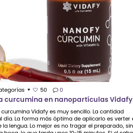
ategorías
50
0
la curcumina en nanopartículas Vidafy
curcumina Vidafy es muy sencillo. La cantidad
día. La forma más óptima de aplicarlo es verter 
 la lengua. Lo mejor es no tragar el preparado, si
 boca, lo que tarda unos 10-15 minutos. Si el sabo