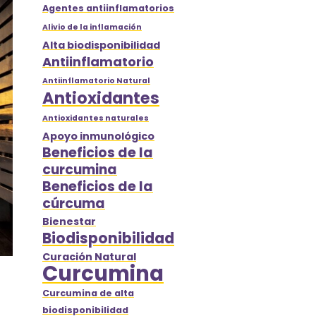
Agentes antiinflamatorios
Alivio de la inflamación
Alta biodisponibilidad
Antiinflamatorio
Antiinflamatorio Natural
Antioxidantes
Antioxidantes naturales
Apoyo inmunológico
Beneficios de la
curcumina
Beneficios de la
cúrcuma
Bienestar
Biodisponibilidad
Curación Natural
Curcumina
Curcumina de alta
biodisponibilidad