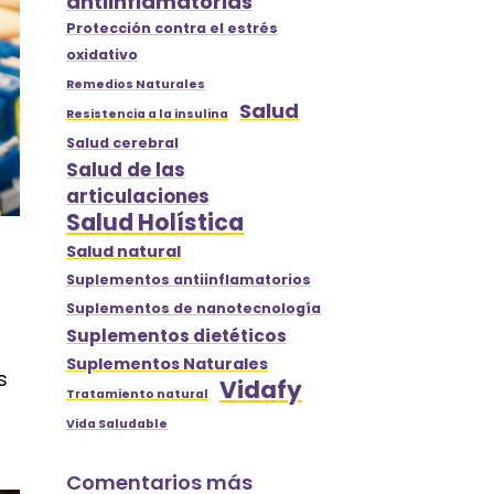
antiinflamatorias
Protección contra el estrés
oxidativo
Remedios Naturales
Salud
Resistencia a la insulina
Salud cerebral
Salud de las
articulaciones
Salud Holística
Salud natural
Suplementos antiinflamatorios
Suplementos de nanotecnología
Suplementos dietéticos
Suplementos Naturales
s
Vidafy
Tratamiento natural
Vida Saludable
Comentarios más