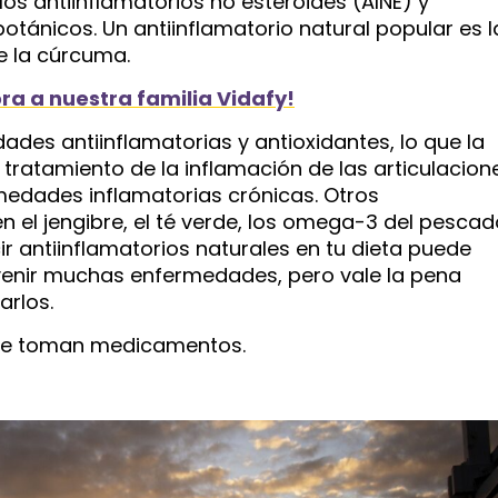
os antiinflamatorios no esteroides (AINE) y
botánicos. Un antiinflamatorio natural popular es l
e la cúrcuma.
ra a nuestra familia Vidafy!
ades antiinflamatorias y antioxidantes, lo que la
 tratamiento de la inflamación de las articulacion
rmedades inflamatorias crónicas. Otros
en el jengibre, el té verde, los omega-3 del pesca
ucir antiinflamatorios naturales en tu dieta puede
venir muchas enfermedades, pero vale la pena
arlos.
que toman medicamentos.