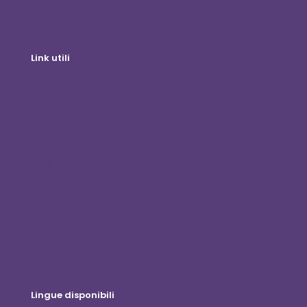
Link utili
Negozio in linea
Accesso clienti
Diventa un distributore
Blog
Contattaci
Politica sulla riservatezza
Disclaimer
Lingue disponibili