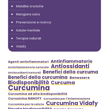
Malattie croniche
Mangiare sano
Prevenzione e ricerca
Salute mentale
Terapie naturali
Vidafy
Antinfiammatorio
Agenti antinfiammatori
Antiossidanti
Antinfiammatorio naturale
Benefici della curcuma
Antiossidanti naturali
Benefici della curcumina
Benessere
Biodisponibilità
Curcuma
Curcumina
Curcumina ad alta biodisponibilità
Curcumina NANOFY
Curcumina per l'infiammazione
Curcumina Vidafy
Curcumina per la salute
Elevata biodisponibilità