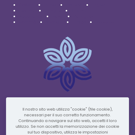
Čeština
Dansk
Deutsch
English
Español
Français
Italiano
Nederlands
Polski
Português
Română
Svenska
Türkçe
Українська
www.vidafyglobal.com
Il nostro sito web utilizza "cookie" (file cookie),
necessari per il suo corretto funzionamento.
Continuando a navigare sul sito web, accetti il ​​loro
utilizzo. Se non accetti la memorizzazione dei cookie
sul tuo dispositivo, utilizza le impostazioni