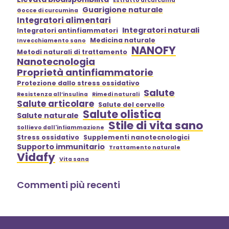
Estratto di curcuma
Guarigione naturale
Gocce di curcumina
Integratori alimentari
Integratori naturali
Integratori antinfiammatori
Medicina naturale
Invecchiamento sano
NANOFY
Metodi naturali di trattamento
Nanotecnologia
Proprietà antinfiammatorie
Protezione dallo stress ossidativo
Salute
Resistenza all’insulina
Rimedi naturali
Salute articolare
Salute del cervello
Salute olistica
Salute naturale
Stile di vita sano
Sollievo dall'infiammazione
Stress ossidativo
Supplementi nanotecnologici
Supporto immunitario
Trattamento naturale
Vidafy
Vita sana
Commenti più recenti