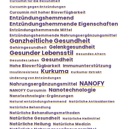
Curcumin für die Gesundheit
Curcumin gegen Entzündungen
Curcumin mit hoher Bioverfügbarkeit
Entzündungshemmend
Entzündungshemmende Eigenschaften
Entzündungshemmende Mittel
Entzündungshemmende Nahrungsergänzungsmittel
Ganzheitliche Gesundheit
Gelenkgesundheit
Gehirngesundheit
Gesunder Lebensstil
Gesundes Altern
Gesundheit
Gesundes Leben
Hohe Bioverfügbarkeit
Immununterstützung
Kurkuma
Insulinresistenz
Kurkuma-Extrakt
Linderung von Entzündungen
NANOFY
Nahrungsergänzungsmittel
Nanotechnologie
NANOFY Curcumin
Nanotechnologie-Ergänzungen
Natural entzündungshemmend
Natürliche Antioxidantien
Natürliche Behandlung
Natürliche Behandlungsmethoden
Natürliche Gesundheit
Natürliche Heilmittel
Natürliche Heilung
Natürliche Medizin