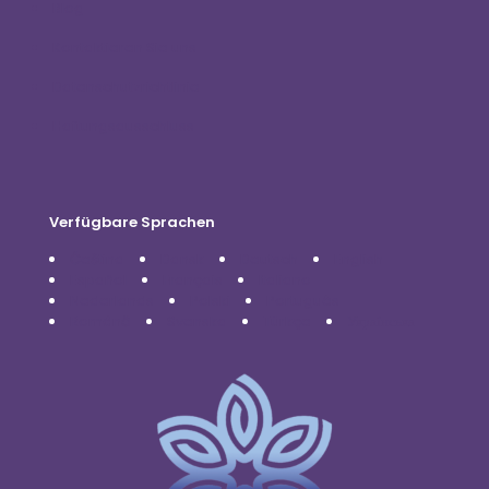
Blog
Kontaktieren Sie uns
Datenschutzrichtlinie
Haftungsausschluss
Verfügbare Sprachen
Čeština
Dansk
Deutsch
English
Español
Français
Italiano
Nederlands
Polski
Português
Română
Svenska
Türkçe
Українська