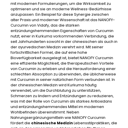
mit modernen Formulierungen, um die Wirksamkeit zu
optimieren und sie an moderne Wellness-Bedürfnisse
anzupassen. Ein Beispiel für diese Synergie zwischen
alter Praxis und moderner Wissenschaft ist das NANOFY-
Curcumin von Vidafy, das die starken
entzündungshemmenden Eigenschaften von Curcumin
nutzt, einer in Kurkuma vorkommenden Verbindung, die
seit Jahrhunderten sowohl in der chinesischen als auch in
der ayurvedischen Medizin verehrt wird. Mit seiner
fortschrittlichen Formel, die auf eine hohe
Bioverfügbarkeit ausgelegt ist, bietet NANOFY Curcumin
eine effiziente Möglichkeit, die therapeutischen Vorteile
von Curcumin zu erleben und die Herausforderung einer
schlechten Absorption zu überwinden, die üblicherweise
mit Curcumin in seiner natürlichen Form verbunden ist. In
der chinesischen Medizin wird Kurkuma häufig
verwendet, um die Durchblutung zu unterstützen,
Schmerzen zu lindern und Entzündungen zu reduzieren,
was mit der Rolle von Curcumin als starkes Antioxidans
und entzündungshemmendes Mittel im modernen
Wohlbefinden übereinstimmt. Neben
Nahrungsergänzungsmitteln wie NANOFY Curcumin
fördert die
chinesische Medizin
Lebensstilpraktiken, die