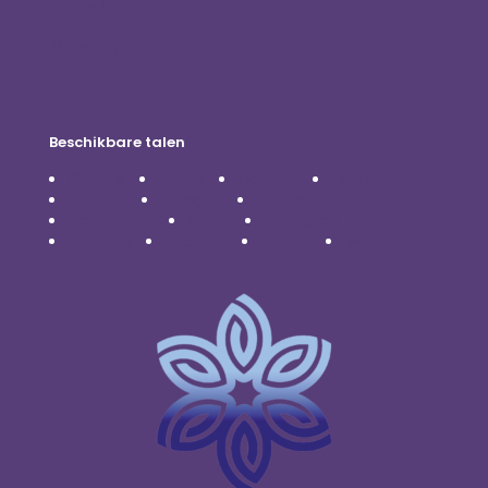
Privacybeleid
Vrijwaring
Beschikbare talen
Čeština
Dansk
Deutsch
English
Español
Français
Italiano
Nederlands
Polski
Português
Română
Svenska
Türkçe
Українська