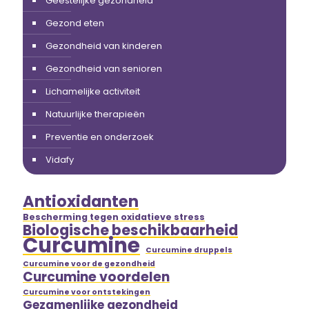
Geestelijke gezondheid
Gezond eten
Gezondheid van kinderen
Gezondheid van senioren
Lichamelijke activiteit
Natuurlijke therapieën
Preventie en onderzoek
Vidafy
Antioxidanten
Bescherming tegen oxidatieve stress
Biologische beschikbaarheid
Curcumine
Curcumine druppels
Curcumine voor de gezondheid
Curcumine voordelen
Curcumine voor ontstekingen
Gezamenlijke gezondheid