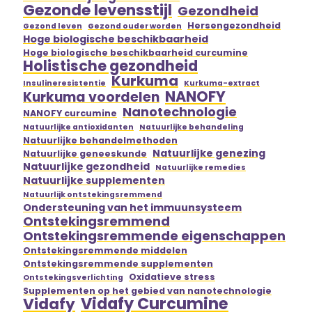
Gezonde levensstijl
Gezondheid
Hersengezondheid
Gezond leven
Gezond ouder worden
Hoge biologische beschikbaarheid
Hoge biologische beschikbaarheid curcumine
Holistische gezondheid
Kurkuma
Insulineresistentie
Kurkuma-extract
NANOFY
Kurkuma voordelen
Nanotechnologie
NANOFY curcumine
Natuurlijke antioxidanten
Natuurlijke behandeling
Natuurlijke behandelmethoden
Natuurlijke genezing
Natuurlijke geneeskunde
Natuurlijke gezondheid
Natuurlijke remedies
Natuurlijke supplementen
Natuurlijk ontstekingsremmend
Ondersteuning van het immuunsysteem
Ontstekingsremmend
Ontstekingsremmende eigenschappen
Ontstekingsremmende middelen
Ontstekingsremmende supplementen
Oxidatieve stress
Ontstekingsverlichting
Supplementen op het gebied van nanotechnologie
Vidafy Curcumine
Vidafy