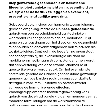
diepgewortelde geschiedenis en holistische
filosofie, biedt unieke inzichten in gezondheid en
welzijn door de nadruk te leggen op evenwicht,
preventie en natuurlijke genezing.
Gebaseerd op principes van harmonie tussen lichaam,
geest en omgeving, maakt de
Chinese geneeskunde
gebruik van een verscheidenheid aan technieken,
waaronder kruidengeneesmiddelen, acupunctuur, qi
gong en aanpassingen van het dieet, om de gezondheid
te behouden en onevenwichtigheden aan te pakken die
tot ziekte leiden. Centraal in de beoefening ervan staat
het concept van qi, de levensenergie die door de
meridianen in het lichaam stroomt; Aangenomen wordt
dat een verstoring van deze stroom lichamelijke of
geestelijke kwalen veroorzaakt. Om het evenwicht te
herstellen, gebruikt de Chinese geneeskunde gewoonlijk
geneeskrachtige kruiden zoals ginseng voor vitaliteit,
astragalus voor immuunsterkte en zoethoutwortel
vanwege de harmoniserende effecten.
Voedingssupplementen maken tegenwoordig vaak
gebruik van deze traditionele kruiden en mengen ze met
moderne formuleringen om de werkzaamheid te
optimaliseren en aan te passen aan de hedendaagse