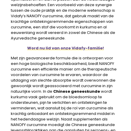
welzijnsbehoeften. Een voorbeeld van deze synergie
tussen de oude praktijk en de moderne wetenschap is
Vidafy’s NANOFY curcumine, dat gebruik maakt van de
krachtige ontstekingsremmende eigenschappen van
curcumine, een stof die voorkomt in kurkuma en al
eeuwenlang wordt vereerd in zowel de Chinese als de
Ayurvedische geneeskunde.
Word nu lid van onze Vidafy-familie!
Met zijn geavanceerde formule die is ontworpen voor
een hoge biologische beschikbaarheid, biedt NANOFY
curcumine een efficiënte manier om de therapeutische
voordelen van curcumine te ervaren, waardoor de
uitdaging van slechte absorptie wordt overwonnen die
gewoonlijk wordt geassocieerd met curcumine in zijn
natuurlijke vorm. In de
Chinese geneeskunde
wordt
kurkuma vaak gebruikt om de bloedsomloop te
ondersteunen, pijn te verlichten en ontstekingen te
verminderen, wat aansluit bij de rol van curcumine als
krachtig antioxidant en ontstekingsremmend middel in
het hedendaagse welzijn. Naast supplementen als
NANOFY curcumine moedigt de Chinese geneeskunde
levensstijlpraktijken aan die aansluiten bij seizoens- en