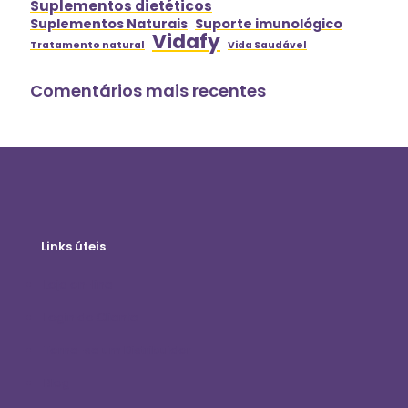
Suplementos dietéticos
Suplementos Naturais
Suporte imunológico
Vidafy
Tratamento natural
Vida Saudável
Comentários mais recentes
Links úteis
Loja on-line
Login do Cliente
Torne-se um Distribuidor
Blog