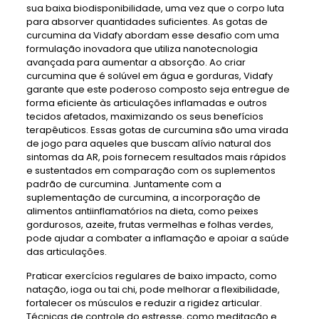
sua baixa biodisponibilidade, uma vez que o corpo luta
para absorver quantidades suficientes. As gotas de
curcumina da Vidafy abordam esse desafio com uma
formulação inovadora que utiliza nanotecnologia
avançada para aumentar a absorção. Ao criar
curcumina que é solúvel em água e gorduras, Vidafy
garante que este poderoso composto seja entregue de
forma eficiente às articulações inflamadas e outros
tecidos afetados, maximizando os seus benefícios
terapêuticos. Essas gotas de curcumina são uma virada
de jogo para aqueles que buscam alívio natural dos
sintomas da AR, pois fornecem resultados mais rápidos
e sustentados em comparação com os suplementos
padrão de curcumina. Juntamente com a
suplementação de curcumina, a incorporação de
alimentos antiinflamatórios na dieta, como peixes
gordurosos, azeite, frutas vermelhas e folhas verdes,
pode ajudar a combater a inflamação e apoiar a saúde
das articulações.
Praticar exercícios regulares de baixo impacto, como
natação, ioga ou tai chi, pode melhorar a flexibilidade,
fortalecer os músculos e reduzir a rigidez articular.
Técnicas de controle do estresse, como meditação e