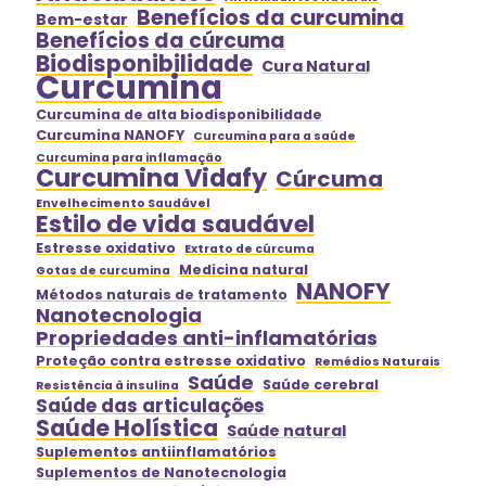
Benefícios da curcumina
Bem-estar
Benefícios da cúrcuma
Biodisponibilidade
Cura Natural
Curcumina
Curcumina de alta biodisponibilidade
Curcumina NANOFY
Curcumina para a saúde
Curcumina para inflamação
Curcumina Vidafy
Cúrcuma
Envelhecimento Saudável
Estilo de vida saudável
Estresse oxidativo
Extrato de cúrcuma
Medicina natural
Gotas de curcumina
NANOFY
Métodos naturais de tratamento
Nanotecnologia
Propriedades anti-inflamatórias
Proteção contra estresse oxidativo
Remédios Naturais
Saúde
Saúde cerebral
Resistência à insulina
Saúde das articulações
Saúde Holística
Saúde natural
Suplementos antiinflamatórios
Suplementos de Nanotecnologia