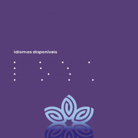
Contate-nos
Política de Privacidade
Isenção de responsabilidade
Idiomas disponíveis
Čeština
Dansk
Deutsch
English
Español
Français
Italiano
Nederlands
Polski
Português
Română
Svenska
Türkçe
Українська