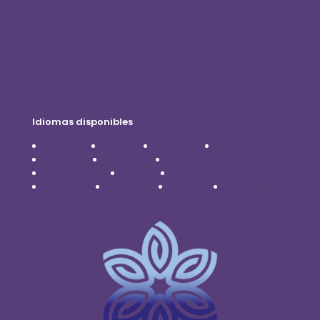
Contáctenos
Política de privacidad
Descargo de responsabilidad
Idiomas disponibles
Čeština
Dansk
Deutsch
English
Español
Français
Italiano
Nederlands
Polski
Português
Română
Svenska
Türkçe
Українська