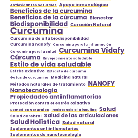
Apoyo inmunológico
Antioxidantes naturales
Beneficios de la curcumina
Beneficios de la cúrcuma
Bienestar
Biodisponibilidad
Curación Natural
Curcumina
Curcumina de alta biodisponibilidad
Curcumina nanofy
Curcumina para la inflamación
Curcumina Vidafy
Curcumina para la salud
Cúrcuma
Envejecimiento saludable
Estilo de vida saludable
Estrés oxidativo
Extracto de cúrcuma
Medicina natural
Gotas de curcumina
NANOFY
Métodos naturales de tratamiento
Nanotecnología
Propiedades antiinflamatorias
Protección contra el estrés oxidativo
Salud
Remedios Naturales
Resistencia a la insulina
Salud de las articulaciones
Salud cerebral
Salud Holística
Salud natural
Suplementos antiinflamatorios
Suplementos de nanotecnología