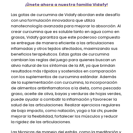
¡Únete ahora a nuestra familia Vidafy!
Las gotas de curcumina de Vidafy abordan este desafío
con una formulación innovadora que utiliza
nanotecnología avanzada para mejorar la absorción. Al
crear curcumina que es soluble tanto en agua como en
grasas, Vidafy garantiza que este poderoso compuesto
se entregue de manera eficiente a las articulaciones
inflamadas y otros tejidos afectados, maximizando sus
beneficios terapéuticos. Estas gotas de curcumina
cambian las reglas del juego para quienes buscan un
alivio natural de los síntomas de la AR, ya que brindan
resultados más rápidos y sostenidos en comparación
con los suplementos de curcumina estándar. Además
de la suplementación con curcumina, la incorporación
de alimentos antiinflamatorios a la dieta, como pescado
graso, aceite de oliva, bayas y verduras de hojas verdes,
puede ayudar a combatir la inflamación y favorecer la
salud de las articulaciones. Realizar ejercicios regulares
de bajo impacto, como natación, yoga o tai chi, puede
mejorar la flexibilidad, fortalecer los músculos y reducir
la rigidez de las articulaciones.
Las técnicas de manejo del estrés, como la meditación y