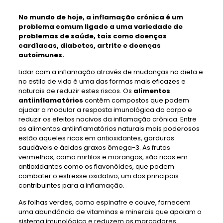
No mundo de hoje, a inflamação crónica é um
problema comum ligado a uma variedade de
problemas de saúde, tais como doenças
cardíacas, diabetes, artrite e doenças
autoimunes.
Lidar com a inflamação através de mudanças na dieta e
no estilo de vida é uma das formas mais eficazes e
naturais de reduzir estes riscos. Os
alimentos
antiinflamatórios
contêm compostos que podem
ajudar a modular a resposta imunológica do corpo e
reduzir os efeitos nocivos da inflamação crônica. Entre
os alimentos antiinflamatórios naturais mais poderosos
estão aqueles ricos em antioxidantes, gorduras
saudáveis ​​e ácidos graxos ômega-3. As frutas
vermelhas, como mirtilos e morangos, são ricas em
antioxidantes como os flavonóides, que podem
combater o estresse oxidativo, um dos principais
contribuintes para a inflamação.
As folhas verdes, como espinafre e couve, fornecem
uma abundância de vitaminas e minerais que apoiam o
sistema imunológico e reduzem os marcadores