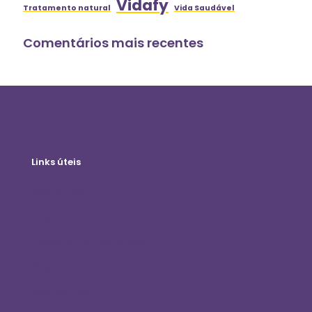
Vidafy
Tratamento natural
Vida Saudável
Comentários mais recentes
Links úteis
Loja on-line
Login do Cliente
Torne-se um Distribuidor
Blog
Contate-nos