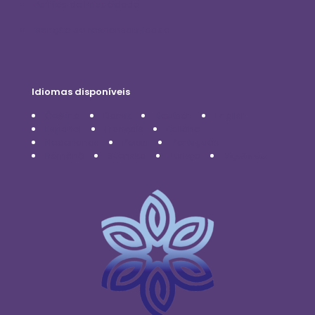
Política de Privacidade
Isenção de responsabilidade
Idiomas disponíveis
Čeština
Dansk
Deutsch
English
Español
Français
Italiano
Nederlands
Polski
Português
Română
Svenska
Türkçe
Українська