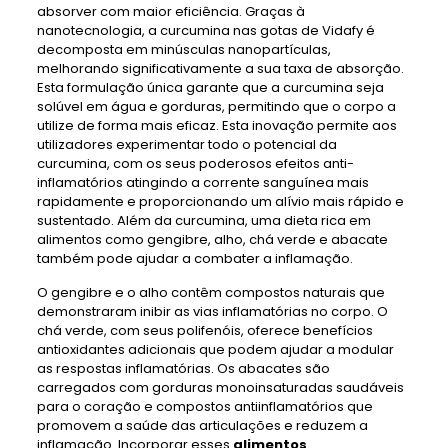
absorver com maior eficiência. Graças à
nanotecnologia, a curcumina nas gotas de Vidafy é
decomposta em minúsculas nanopartículas,
melhorando significativamente a sua taxa de absorção.
Esta formulação única garante que a curcumina seja
solúvel em água e gorduras, permitindo que o corpo a
utilize de forma mais eficaz. Esta inovação permite aos
utilizadores experimentar todo o potencial da
curcumina, com os seus poderosos efeitos anti-
inflamatórios atingindo a corrente sanguínea mais
rapidamente e proporcionando um alívio mais rápido e
sustentado. Além da curcumina, uma dieta rica em
alimentos como gengibre, alho, chá verde e abacate
também pode ajudar a combater a inflamação.
O gengibre e o alho contêm compostos naturais que
demonstraram inibir as vias inflamatórias no corpo. O
chá verde, com seus polifenóis, oferece benefícios
antioxidantes adicionais que podem ajudar a modular
as respostas inflamatórias. Os abacates são
carregados com gorduras monoinsaturadas saudáveis ​​
para o coração e compostos antiinflamatórios que
promovem a saúde das articulações e reduzem a
inflamação. Incorporar esses
alimentos