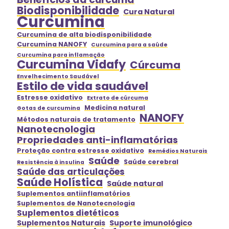
Biodisponibilidade
Cura Natural
Curcumina
Curcumina de alta biodisponibilidade
Curcumina NANOFY
Curcumina para a saúde
Curcumina para inflamação
Curcumina Vidafy
Cúrcuma
Envelhecimento Saudável
Estilo de vida saudável
Estresse oxidativo
Extrato de cúrcuma
Medicina natural
Gotas de curcumina
NANOFY
Métodos naturais de tratamento
Nanotecnologia
Propriedades anti-inflamatórias
Proteção contra estresse oxidativo
Remédios Naturais
Saúde
Saúde cerebral
Resistência à insulina
Saúde das articulações
Saúde Holística
Saúde natural
Suplementos antiinflamatórios
Suplementos de Nanotecnologia
Suplementos dietéticos
Suplementos Naturais
Suporte imunológico