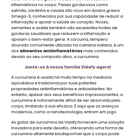
inflamatórios no corpo. Peixes gordurosos como
salmão, sardinha e cavala são ricos em ácidos graxos
ômega-3, conhecidos por sua capacidade de reduzir a
inflamação e apoiar a saúde do coração. Nozes,
sementes e azeite também são excelentes fontes de
gorduras saudáveis ​​que reduzem a inflamação e
apoiam o bem-estar geral. A cúrcuma, tempero
dourado comumente utilizado na culinária indiana, é um
dos
alimentos antiinflamatórios
mais conhecidos
devido ao seu composto ativo, a curcumina.
Junte-se à nossa família Vidafy agora!
A curcumina é usada há muito tempo na medicina
ayurvédica e tradicional por suas potentes
propriedades antiinflamatórias e antioxidantes. No
entanto, apesar dos seus benefícios impressionantes, a
curcumina é notoriamente difícil de ser absorvida pelo
corpo, limitando a sua eficácia. É aqui que os avanços
modernos, como a nanotecnologia, entram em jogo.
As gotas de curcumina da Vidafy fornecem uma solução
inovadora para este desafio, oferecendo uma forma de
curcumina altamente biodisponível que o corpo pode