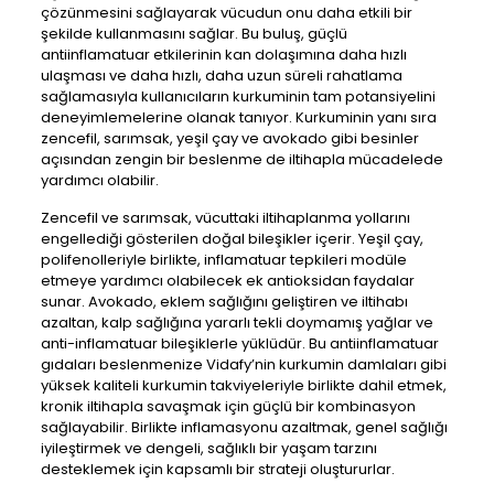
çözünmesini sağlayarak vücudun onu daha etkili bir
şekilde kullanmasını sağlar. Bu buluş, güçlü
antiinflamatuar etkilerinin kan dolaşımına daha hızlı
ulaşması ve daha hızlı, daha uzun süreli rahatlama
sağlamasıyla kullanıcıların kurkuminin tam potansiyelini
deneyimlemelerine olanak tanıyor. Kurkuminin yanı sıra
zencefil, sarımsak, yeşil çay ve avokado gibi besinler
açısından zengin bir beslenme de iltihapla mücadelede
yardımcı olabilir.
Zencefil ve sarımsak, vücuttaki iltihaplanma yollarını
engellediği gösterilen doğal bileşikler içerir. Yeşil çay,
polifenolleriyle birlikte, inflamatuar tepkileri modüle
etmeye yardımcı olabilecek ek antioksidan faydalar
sunar. Avokado, eklem sağlığını geliştiren ve iltihabı
azaltan, kalp sağlığına yararlı tekli doymamış yağlar ve
anti-inflamatuar bileşiklerle yüklüdür. Bu antiinflamatuar
gıdaları beslenmenize Vidafy’nin kurkumin damlaları gibi
yüksek kaliteli kurkumin takviyeleriyle birlikte dahil etmek,
kronik iltihapla savaşmak için güçlü bir kombinasyon
sağlayabilir. Birlikte inflamasyonu azaltmak, genel sağlığı
iyileştirmek ve dengeli, sağlıklı bir yaşam tarzını
desteklemek için kapsamlı bir strateji oluştururlar.