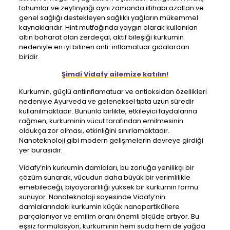
tohumlar ve zeytinyağı aynı zamanda iltihabı azaltan ve
genel sağlığı destekleyen sağlıklı yağların mükemmel
kaynaklarıdır. Hint mutfağında yaygın olarak kullanılan
altın baharat olan zerdeçal, aktif bileşiği kurkumin
nedeniyle en iyi bilinen anti-inflamatuar gıdalardan
biridir.
Şimdi Vidafy ailemize katılın!
Kurkumin, güçlü antiinflamatuar ve antioksidan özellikleri
nedeniyle Ayurveda ve geleneksel tıpta uzun süredir
kullanılmaktadır. Bununla birlikte, etkileyici faydalarına
rağmen, kurkuminin vücut tarafından emilmesinin
oldukça zor olması, etkinliğini sınırlamaktadır.
Nanoteknoloji gibi modern gelişmelerin devreye girdiği
yer burasıdır.
Vidafy’nin kurkumin damlaları, bu zorluğa yenilikçi bir
çözüm sunarak, vücudun daha büyük bir verimlilikle
emebileceği, biyoyararlılığı yüksek bir kurkumin formu
sunuyor. Nanoteknoloji sayesinde Vidafy’nin
damlalarındaki kurkumin küçük nanopartiküllere
parçalanıyor ve emilim oranı önemli ölçüde artıyor. Bu
eşsiz formülasyon, kurkuminin hem suda hem de yağda