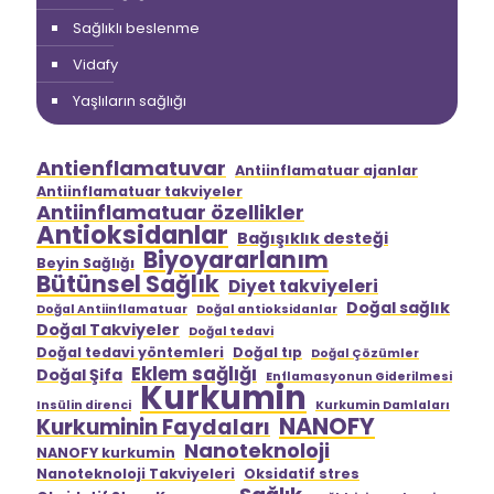
Sağlıklı beslenme
Vidafy
Yaşlıların sağlığı
Antienflamatuvar
Antiinflamatuar ajanlar
Antiinflamatuar takviyeler
Antiinflamatuar özellikler
Antioksidanlar
Bağışıklık desteği
Biyoyararlanım
Beyin Sağlığı
Bütünsel Sağlık
Diyet takviyeleri
Doğal sağlık
Doğal Antiinflamatuar
Doğal antioksidanlar
Doğal Takviyeler
Doğal tedavi
Doğal tedavi yöntemleri
Doğal tıp
Doğal Çözümler
Eklem sağlığı
Doğal Şifa
Enflamasyonun Giderilmesi
Kurkumin
Insülin direnci
Kurkumin Damlaları
NANOFY
Kurkuminin Faydaları
Nanoteknoloji
NANOFY kurkumin
Nanoteknoloji Takviyeleri
Oksidatif stres