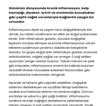
Günümüz dünyasında kronik inflamasyon, kalp
hastalığı, diyabet, artrit ve otoimmün bozukluklar
gibi çeşitli sağlık sorunlarıyla bağlantılı yaygın bir
sorundur.
Enflamasyonu diyet ve yaşam tarzı değişiklikleriyle ele
almak, bu riskleri azaltmanın en etkili ve doğal yollarından
biridir. Anti-inflamatuar gıdalar, vücudun bağışıklık
tepkisini modüle etmeye ve kronik inflamasyonun zararlı
etkilerini azaltmaya yardımcı olabilecek bileşiklerle
doludur. En güçlü doğal anti-inflamatuar gıdalar arasında
antioksidanlar, sağlıklı yağlar ve omega-3 yağ asitleri
açısından zengin olanlar bulunur. Yaban mersini ve çilek
gibi meyveler, inflamasyona önemli bir katkıda bulunan
oksidatif stresle mücadele edebilen flavonoidler gibi
antioksidanlar bakımından zengindir.
Ispanak ve lahana gibi yapraklı yeşillikler, bağışıklık
sistemini destekleyen ve vücuttaki iltihap belirtilerini
azaltan bol miktarda vitamin ve mineral sağlar. Somon,
sardalye ve uskumru gibi yağlı balıklar, inflamasyonu
azaltma ve kalp sağlığını destekleme yetenekleriyle
bilinen omega-3 yağ asitleri açısından zengindir. Fındık,