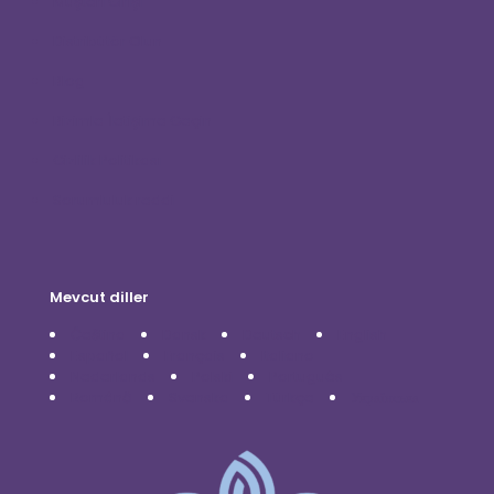
Müşteri Girişi
Distribütör Olun
Blog
Bizimle İletişime Geçin
Gizlilik Politikası
Sorumluluk reddi
Mevcut diller
Čeština
Dansk
Deutsch
English
Español
Français
Italiano
Nederlands
Polski
Português
Română
Svenska
Türkçe
Українська