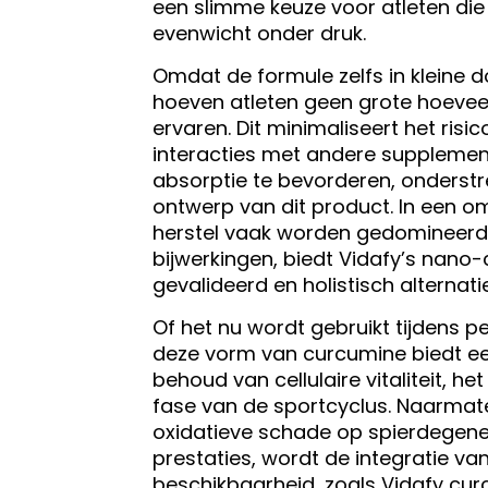
een slimme keuze voor atleten die
evenwicht onder druk.
Omdat de formule zelfs in kleine 
hoeven atleten geen grote hoevee
ervaren. Dit minimaliseert het ris
interacties met andere supplement
absorptie te bevorderen, onderstre
ontwerp van dit product. In een o
herstel vaak worden gedomineerd 
bijwerkingen, biedt Vidafy’s nano-
gevalideerd en holistisch alternatie
Of het nu wordt gebruikt tijdens pe
deze vorm van curcumine biedt een
behoud van cellulaire vitaliteit, h
fase van de sportcyclus. Naarmate
oxidatieve schade op spierdegene
prestaties, wordt de integratie v
beschikbaarheid, zoals Vidafy cur