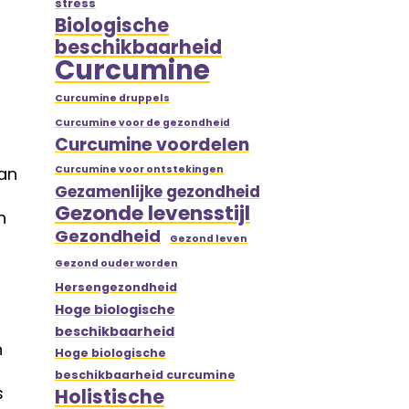
stress
Biologische
beschikbaarheid
Curcumine
Curcumine druppels
Curcumine voor de gezondheid
Curcumine voordelen
van
Curcumine voor ontstekingen
Gezamenlijke gezondheid
Gezonde levensstijl
n
Gezondheid
Gezond leven
Gezond ouder worden
Hersengezondheid
Hoge biologische
beschikbaarheid
n
Hoge biologische
beschikbaarheid curcumine
s
Holistische