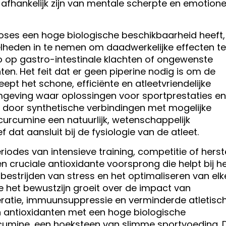
 afhankelijk zijn van mentale scherpte en emotione
doses een hoge biologische beschikbaarheid heeft,
lheden in te nemen om daadwerkelijke effecten te
ico op gastro-intestinale klachten of ongewenste
en. Het feit dat er geen piperine nodig is om de
ept het schone, efficiënte en atleetvriendelijke
mgeving waar oplossingen voor sportprestaties en
door synthetische verbindingen met mogelijke
curcumine een natuurlijk, wetenschappelijk
f dat aansluit bij de fysiologie van de atleet.
riodes van intensieve training, competitie of herste
 cruciale antioxidante voorsprong die helpt bij h
et bestrijden van stress en het optimaliseren van elk
 het bewustzijn groeit over de impact van
ratie, immuunsuppressie en verminderde atletisc
an antioxidanten met een hoge biologische
cumine, een hoeksteen van slimme sportvoeding. D