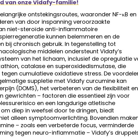
id van onze Vidafy-familie!
langrijke ontstekingsroutes, waaronder NF-κB en
nderen van door inspanning veroorzaakte
n niet-steroïde anti-inflammatoire
 spierregeneratie kunnen belemmeren en de
ij chronisch gebruik. In tegenstelling tot
rmacologische middelen ondersteunt Vidafy’s
ysteem van het lichaam, inclusief de opregulatie 
athion, catalase en superoxidedismutase, die
tegen cumulatieve oxidatieve stress. De voordele
egelmatige suppletie met Vidafy curcumine kan
rpijn (DOMS), het verbeteren van de flexibiliteit en
n gewrichten – factoren die essentieel zijn voor
blessurerisico en een langdurige atletische
om diep in weefsel door te dringen, biedt
, niet alleen symptoomverlichting. Bovendien make
umine – zoals een verbeterde focus, verminderde
ing tegen neuro-inflammatie – Vidafy’s druppel