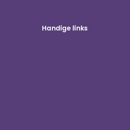
Handige links
Online winkel
Klant inloggen
Word een distributeur
Blog
Neem contact met ons op
Privacybeleid
Vrijwaring