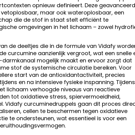
rtcontexten opnieuw definieert. Deze geavanceer
en vetoplosbaar, maar ook wateroplosbaar, een
p die de stof in staat stelt efficiënt te
ogische omgevingen in het lichaam – zowel hydrofi
an de deeltjes die in de formule van Vidafy worde
de curcumine aanzienlijk vergroot, wat een snelle 
-darmkanaal mogelijk maakt en ervoor zorgt dat
e stof de systemische circulatie bereiken. Voor
ellere start van de antioxidantactiviteit, precies
ijdens en na intensieve fysieke inspanning. Tijdens
het lichaam verhoogde niveaus van reactieve
den tot oxidatieve stress, spiervermoeidheid,
l. Vidafy curcuminedruppels gaan dit proces dire
raliseren, cellen te beschermen tegen oxidatieve
tie te ondersteunen, wat essentieel is voor een
ieruithoudingsvermogen.