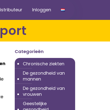
stributeur
Inloggen
sport
Categorieën
len
Chronische ziekten
De gezondheid van
de
mannen
De gezondheid van
vrouwen
ze
Geestelijke
gezondheid