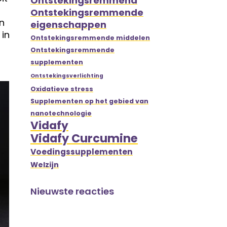
Ontstekingsremmend
Ontstekingsremmende
n
eigenschappen
 in
Ontstekingsremmende middelen
Ontstekingsremmende
supplementen
Ontstekingsverlichting
Oxidatieve stress
Supplementen op het gebied van
nanotechnologie
Vidafy
Vidafy Curcumine
Voedingssupplementen
Welzijn
Nieuwste reacties