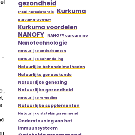
el
gezondheid
Kurkuma
Insulineresistentie
Kurkuma-extract
Kurkuma voordelen
NANOFY
NANOFY curcumine
Nanotechnologie
Natuurlijke antioxidanten
 -
Natuurlijke behandeling
Natuurlijke behandelmethoden
Natuurlijke geneeskunde
Natuurlijke genezing
l,
Natuurlijke gezondheid
et
Natuurlijke remedies
e
Natuurlijke supplementen
Natuurlijk ontstekingsremmend
he
Ondersteuning van het
immuunsysteem
it