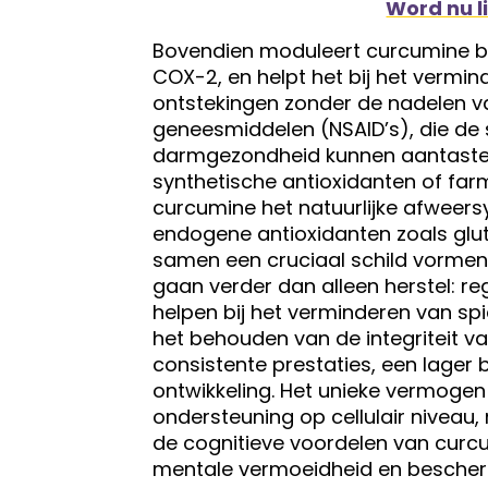
Word nu l
Bovendien moduleert curcumine be
COX-2, en helpt het bij het vermi
ontstekingen zonder de nadelen va
geneesmiddelen (NSAID’s), die de
darmgezondheid kunnen aantasten b
synthetische antioxidanten of fa
curcumine het natuurlijke afweers
endogene antioxidanten zoals glut
samen een cruciaal schild vormen 
gaan verder dan alleen herstel: r
helpen bij het verminderen van spie
het behouden van de integriteit va
consistente prestaties, een lager 
ontwikkeling. Het unieke vermogen 
ondersteuning op cellulair niveau
de cognitieve voordelen van curc
mentale vermoeidheid en bescherm