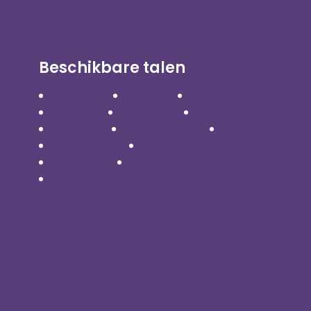
Beschikbare talen
Čeština
Dansk
Deutsch
English
Español
Français
Italiano
Nederlands
Polski
Português
Română
Svenska
Türkçe
Українська