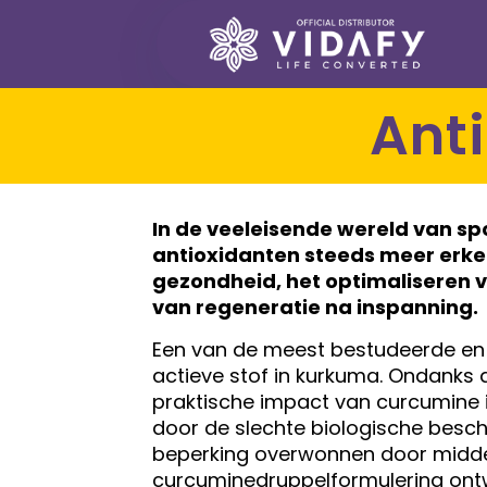
An
In de veeleisende wereld van spo
antioxidanten steeds meer erken
gezondheid, het optimaliseren 
van regeneratie na inspanning.
Een van de meest bestudeerde en k
actieve stof in kurkuma. Ondank
praktische impact van curcumine 
door de slechte biologische beschi
beperking overwonnen door midde
curcuminedruppelformulering ont