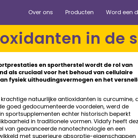
Over ons
Producten
Word een di
tioxidanten in de 
rtprestaties en sportherstel wordt de rol van
d als cruciaal voor het behoud van cellulaire
van fysiek uithoudingsvermogen en het versnel
rachtige natuurlijke antioxidanten is curcumine, 
s de goed gedocumenteerde voordelen, werd de
in sportsupplementen echter historisch beperkt
kbaarheid in traditionele vormen. Vidafy heeft de
l van geavanceerde nanotechnologie en een
wikkeld met superieure absorptie-eigenschappen