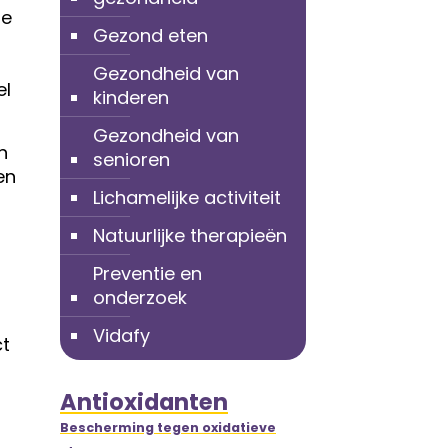
de
Gezond eten
Gezondheid van
el
kinderen
Gezondheid van
n
senioren
en
Lichamelijke activiteit
Natuurlijke therapieën
Preventie en
onderzoek
Vidafy
ct
Antioxidanten
Bescherming tegen oxidatieve