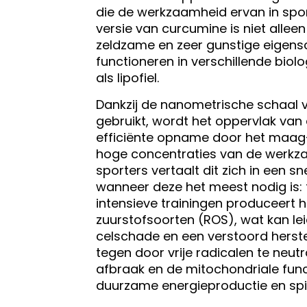
die de werkzaamheid ervan in spo
versie van curcumine is niet alle
zeldzame en zeer gunstige eigenscha
functioneren in verschillende biol
als lipofiel.
Dankzij de nanometrische schaal v
gebruikt, wordt het oppervlak van 
efficiënte opname door het maag
hoge concentraties van de werkzam
sporters vertaalt dit zich in een sn
wanneer deze het meest nodig is: t
intensieve trainingen produceert 
zuurstofsoorten (ROS), wat kan lei
celschade en een verstoord herste
tegen door vrije radicalen te neut
afbraak en de mitochondriale func
duurzame energieproductie en sp