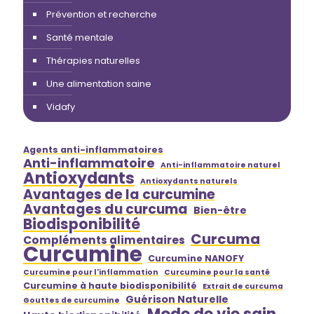
Prévention et recherche
Santé mentale
Thérapies naturelles
Une alimentation saine
Vidafy
Agents anti-inflammatoires
Anti-inflammatoire
Anti-inflammatoire naturel
Antioxydants
Antioxydants naturels
Avantages de la curcumine
Avantages du curcuma
Bien-être
Biodisponibilité
Curcuma
Compléments alimentaires
Curcumine
Curcumine NANOFY
Curcumine pour l'inflammation
Curcumine pour la santé
Curcumine à haute biodisponibilité
Extrait de curcuma
Guérison Naturelle
Gouttes de curcumine
Mode de vie sain