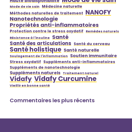
Haute biodisponibilité
Médecine naturelle
Mode de vie sain
NANOFY
Méthodes naturelles de traitement
Nanotechnologie
Propriétés anti-inflammatoires
Protection contre le stress oxydatif
Remèdes naturels
Santé
Résistance à l'insuline
Santé des articulations
Santé du cerveau
Santé holistique
Santé naturelle
Soutien immunitaire
Soulagement de l'inflammation
Stress oxydatif
Suppléments anti-inflammatoires
Suppléments de nanotechnologie
Suppléments naturels
Traitement naturel
Vidafy Curcumine
Vidafy
Vieillir en bonne santé
Commentaires les plus récents