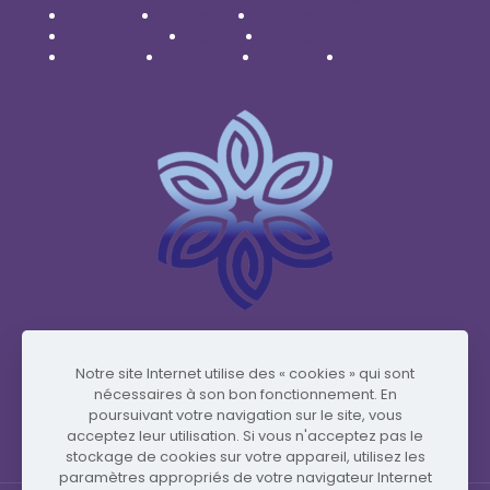
Español
Français
Italiano
Nederlands
Polski
Português
Română
Svenska
Türkçe
Українська
www.vidafyglobal.com
Notre site Internet utilise des « cookies » qui sont
nécessaires à son bon fonctionnement. En
poursuivant votre navigation sur le site, vous
acceptez leur utilisation. Si vous n'acceptez pas le
stockage de cookies sur votre appareil, utilisez les
paramètres appropriés de votre navigateur Internet