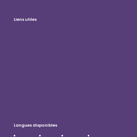
Liens utiles
Boutique en ligne
Connexion client
Devenez distributeur
Blog
Contactez-nous
Politique de confidentialité
Avis de non-responsabilité
Langues disponibles
Čeština
Dansk
Deutsch
English