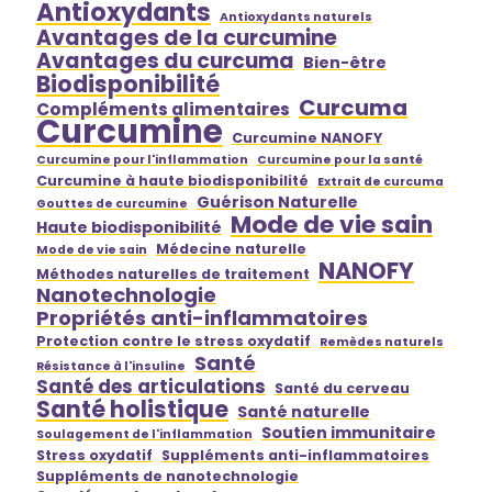
Antioxydants
Antioxydants naturels
Avantages de la curcumine
Avantages du curcuma
Bien-être
Biodisponibilité
Curcuma
Compléments alimentaires
Curcumine
Curcumine NANOFY
Curcumine pour l'inflammation
Curcumine pour la santé
Curcumine à haute biodisponibilité
Extrait de curcuma
Guérison Naturelle
Gouttes de curcumine
Mode de vie sain
Haute biodisponibilité
Médecine naturelle
Mode de vie sain
NANOFY
Méthodes naturelles de traitement
Nanotechnologie
Propriétés anti-inflammatoires
Protection contre le stress oxydatif
Remèdes naturels
Santé
Résistance à l'insuline
Santé des articulations
Santé du cerveau
Santé holistique
Santé naturelle
Soutien immunitaire
Soulagement de l'inflammation
Stress oxydatif
Suppléments anti-inflammatoires
Suppléments de nanotechnologie