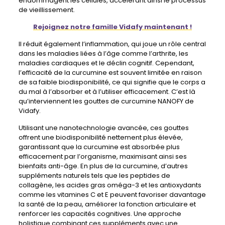
endommagent les cellules, accélérant ainsi le processus
de vieillissement.
Rejoignez notre famille Vidafy maintenant !
Il réduit également l’inflammation, qui joue un rôle central
dans les maladies liées à l’âge comme l’arthrite, les
maladies cardiaques et le déclin cognitif. Cependant,
l’efficacité de la curcumine est souvent limitée en raison
de sa faible biodisponibilité, ce qui signifie que le corps a
du mal à l’absorber et à l’utiliser efficacement. C’est là
qu’interviennent les gouttes de curcumine NANOFY de
Vidafy.
Utilisant une nanotechnologie avancée, ces gouttes
offrent une biodisponibilité nettement plus élevée,
garantissant que la curcumine est absorbée plus
efficacement par l’organisme, maximisant ainsi ses
bienfaits anti-âge. En plus de la curcumine, d’autres
suppléments naturels tels que les peptides de
collagène, les acides gras oméga-3 et les antioxydants
comme les vitamines C et E peuvent favoriser davantage
la santé de la peau, améliorer la fonction articulaire et
renforcer les capacités cognitives. Une approche
holistique combinant ces suppléments avec une