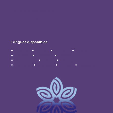
Contactez-nous
Politique de confidentialité
Avis de non-responsabilité
Langues disponibles
Čeština
Dansk
Deutsch
English
Español
Français
Italiano
Nederlands
Polski
Português
Română
Svenska
Türkçe
Українська