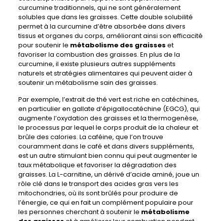
curcumine traditionnels, qui ne sont généralement
solubles que dans les graisses. Cette double solubilité
permet à la curcumine d’être absorbée dans divers
tissus et organes du corps, améliorant ainsi son efficacité
pour soutenir le
métabolisme des graisses
et
favoriser la combustion des graisses. En plus de la
curcumine, il existe plusieurs autres suppléments
naturels et stratégies alimentaires qui peuvent aider à
soutenir un métabolisme sain des graisses.
Par exemple, l’extrait de thé vert est riche en catéchines,
en particulier en gallate d’épigallocatéchine (EGCG), qui
augmente l’oxydation des graisses et la thermogenèse,
le processus par lequel le corps produit de la chaleur et
brûle des calories. La caféine, que l’on trouve
couramment dans le café et dans divers suppléments,
est un autre stimulant bien connu qui peut augmenter le
taux métabolique et favoriser la dégradation des
graisses. La L-carnitine, un dérivé d’acide aminé, joue un
rôle clé dans le transport des acides gras vers les
mitochondries, où ils sont brûlés pour produire de
l’énergie, ce qui en fait un complément populaire pour
les personnes cherchant à soutenir le
métabolisme