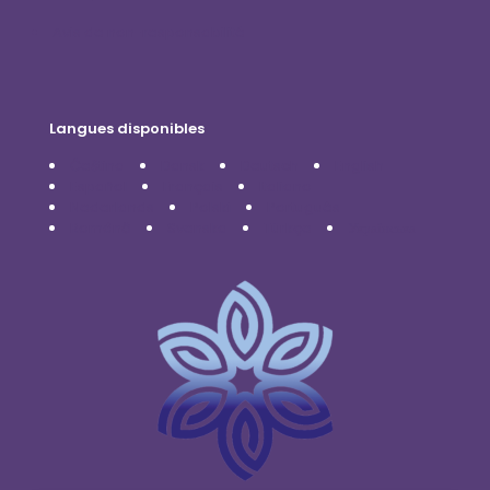
Avis de non-responsabilité
Langues disponibles
Čeština
Dansk
Deutsch
English
Español
Français
Italiano
Nederlands
Polski
Português
Română
Svenska
Türkçe
Українська