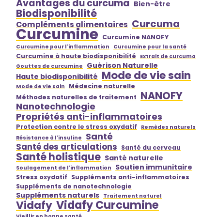
Avantages du curcuma
Bien-être
Biodisponibilité
Curcuma
Compléments alimentaires
Curcumine
Curcumine NANOFY
Curcumine pour l'inflammation
Curcumine pour la santé
Curcumine à haute biodisponibilité
Extrait de curcuma
Guérison Naturelle
Gouttes de curcumine
Mode de vie sain
Haute biodisponibilité
Médecine naturelle
Mode de vie sain
NANOFY
Méthodes naturelles de traitement
Nanotechnologie
Propriétés anti-inflammatoires
Protection contre le stress oxydatif
Remèdes naturels
Santé
Résistance à l'insuline
Santé des articulations
Santé du cerveau
Santé holistique
Santé naturelle
Soutien immunitaire
Soulagement de l'inflammation
Stress oxydatif
Suppléments anti-inflammatoires
Suppléments de nanotechnologie
Suppléments naturels
Traitement naturel
Vidafy Curcumine
Vidafy
Vieillir en bonne santé