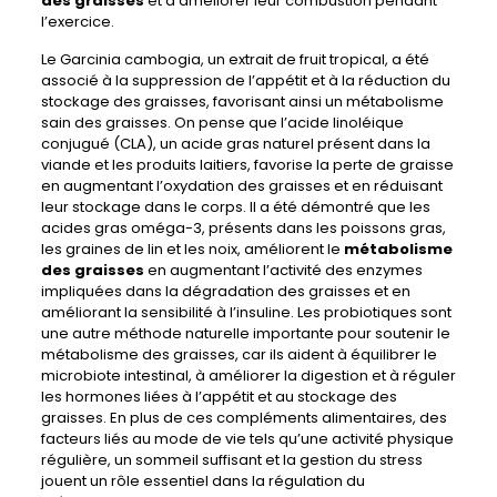
des graisses
et à améliorer leur combustion pendant
l’exercice.
Le Garcinia cambogia, un extrait de fruit tropical, a été
associé à la suppression de l’appétit et à la réduction du
stockage des graisses, favorisant ainsi un métabolisme
sain des graisses. On pense que l’acide linoléique
conjugué (CLA), un acide gras naturel présent dans la
viande et les produits laitiers, favorise la perte de graisse
en augmentant l’oxydation des graisses et en réduisant
leur stockage dans le corps. Il a été démontré que les
acides gras oméga-3, présents dans les poissons gras,
les graines de lin et les noix, améliorent le
métabolisme
des graisses
en augmentant l’activité des enzymes
impliquées dans la dégradation des graisses et en
améliorant la sensibilité à l’insuline. Les probiotiques sont
une autre méthode naturelle importante pour soutenir le
métabolisme des graisses, car ils aident à équilibrer le
microbiote intestinal, à améliorer la digestion et à réguler
les hormones liées à l’appétit et au stockage des
graisses. En plus de ces compléments alimentaires, des
facteurs liés au mode de vie tels qu’une activité physique
régulière, un sommeil suffisant et la gestion du stress
jouent un rôle essentiel dans la régulation du