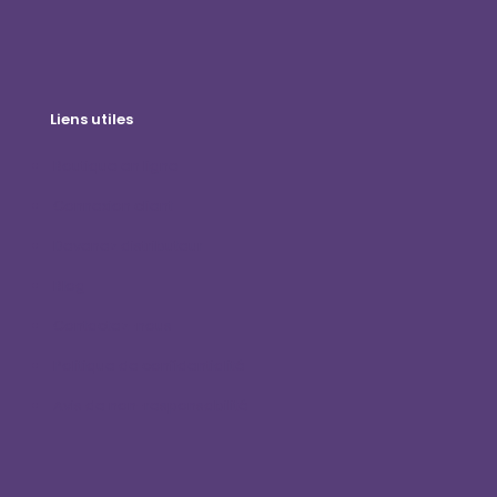
Liens utiles
Boutique en ligne
Connexion client
Devenez distributeur
Blog
Contactez-nous
Politique de confidentialité
Avis de non-responsabilité