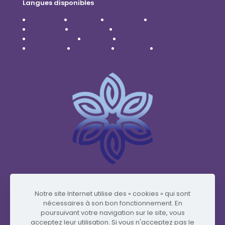
Langues disponibles
Čeština
Dansk
Deutsch
English
Español
Français
Italiano
Nederlands
Polski
Português
Română
Svenska
Türkçe
Українська
www.vidafyglobal.com
Notre site Internet utilise des « cookies » qui sont
nécessaires à son bon fonctionnement. En
poursuivant votre navigation sur le site, vous
acceptez leur utilisation. Si vous n'acceptez pas le