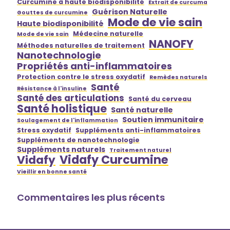
Curcumine à haute biodisponibilité
Extrait de curcuma
Guérison Naturelle
Gouttes de curcumine
Mode de vie sain
Haute biodisponibilité
Médecine naturelle
Mode de vie sain
NANOFY
Méthodes naturelles de traitement
Nanotechnologie
Propriétés anti-inflammatoires
Protection contre le stress oxydatif
Remèdes naturels
Santé
Résistance à l'insuline
Santé des articulations
Santé du cerveau
Santé holistique
Santé naturelle
Soutien immunitaire
Soulagement de l'inflammation
Stress oxydatif
Suppléments anti-inflammatoires
Suppléments de nanotechnologie
Suppléments naturels
Traitement naturel
Vidafy Curcumine
Vidafy
Vieillir en bonne santé
Commentaires les plus récents