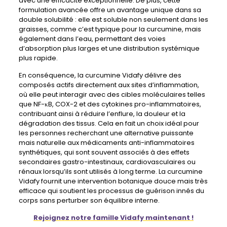
avec une efficacité exceptionnelle. De plus, cette
formulation avancée offre un avantage unique dans sa
double solubilité : elle est soluble non seulement dans les
graisses, comme c’est typique pour la curcumine, mais
également dans l’eau, permettant des voies
d’absorption plus larges et une distribution systémique
plus rapide.
En conséquence, la curcumine Vidafy délivre des
composés actifs directement aux sites d’inflammation,
où elle peut interagir avec des cibles moléculaires telles
que NF-κB, COX-2 et des cytokines pro-inflammatoires,
contribuant ainsi à réduire l’enflure, la douleur et la
dégradation des tissus. Cela en fait un choix idéal pour
les personnes recherchant une alternative puissante
mais naturelle aux médicaments anti-inflammatoires
synthétiques, qui sont souvent associés à des effets
secondaires gastro-intestinaux, cardiovasculaires ou
rénaux lorsqu’ils sont utilisés à long terme. La curcumine
Vidafy fournit une intervention botanique douce mais très
efficace qui soutient les processus de guérison innés du
corps sans perturber son équilibre interne.
Rejoignez notre famille Vidafy maintenant !