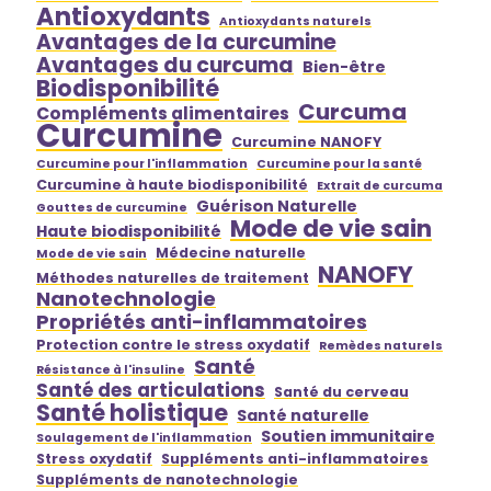
Antioxydants
Antioxydants naturels
Avantages de la curcumine
Avantages du curcuma
Bien-être
Biodisponibilité
Curcuma
Compléments alimentaires
Curcumine
Curcumine NANOFY
Curcumine pour l'inflammation
Curcumine pour la santé
Curcumine à haute biodisponibilité
Extrait de curcuma
Guérison Naturelle
Gouttes de curcumine
Mode de vie sain
Haute biodisponibilité
Médecine naturelle
Mode de vie sain
NANOFY
Méthodes naturelles de traitement
Nanotechnologie
Propriétés anti-inflammatoires
Protection contre le stress oxydatif
Remèdes naturels
Santé
Résistance à l'insuline
Santé des articulations
Santé du cerveau
Santé holistique
Santé naturelle
Soutien immunitaire
Soulagement de l'inflammation
Stress oxydatif
Suppléments anti-inflammatoires
Suppléments de nanotechnologie