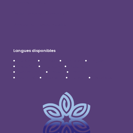
Contactez-nous
Politique de confidentialité
Avis de non-responsabilité
Langues disponibles
Čeština
Dansk
Deutsch
English
Español
Français
Italiano
Nederlands
Polski
Português
Română
Svenska
Türkçe
Українська