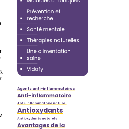
Maladies chroniques
Prévention et
recherche
e
Santé mentale
Thérapies naturelles
r
Une alimentation
e
saine
Vidafy
s,
r
Agents anti-inflammatoires
Anti-inflammatoire
Anti-inflammatoire naturel
Antioxydants
e
Antioxydants naturels
Avantages de la