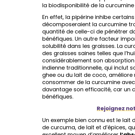
la biodisponibilité de la curcumine
En effet, la pipérine inhibe certa
décomposeraient la curcumine tro
quantité de celle-ci de pénétrer da
bénéfiques. Un autre facteur imp
solubilité dans les graisses. La 
des graisses saines telles que l’hui
considérablement son absorption d
indienne traditionnelle, qui inclu
ghee ou du lait de coco, améliore 
consommer de la curcumine avec 
davantage son efficacité, car un
bénéfiques.
Rejoignez not
Un exemple bien connu est le lait 
de curcuma, de lait et d’épices, q
excellent moyen d’améliorer
l’abs