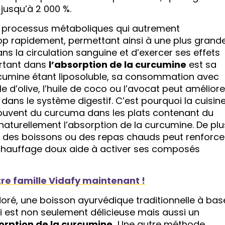
 jusqu’à 2 000 %.
ins processus métaboliques qui autrement
p rapidement, permettant ainsi à une plus grand
ns la circulation sanguine et d’exercer ses effets
ortant dans
l’absorption de la curcumine
est sa
curcumine étant liposoluble, sa consommation avec
le d’olive, l’huile de coco ou l’avocat peut améliore
ans le système digestif. C’est pourquoi la cuisin
t souvent du curcuma dans les plats contenant du
naturellement l’absorption de la curcumine. De plu
des boissons ou des repas chauds peut renforce
 chauffage doux aide à activer ses composés
re famille Vidafy maintenant !
doré, une boisson ayurvédique traditionnelle à bas
ui est non seulement délicieuse mais aussi un
orption de la curcumine.
Une autre méthode