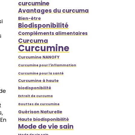
curcumine
Avantages du curcuma
Bien-être
si
Biodisponibilité
Compléments alimentaires
s
Curcuma
Curcumine
Curcumine NANOFY
Curcumine pour l'inflammation
Curcumine pour la santé
Curcumine à haute
biodisponibilité
 de
Extrait de curcuma
t
Gouttes de curcumine
s,
Guérison Naturelle
 En
Haute biodisponibilité
Mode de vie sain
Mode de vie sain