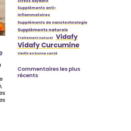
Stress oxydatif
Suppléments anti-
inflammatoires
Suppléments de nanotechnologie
Suppléments naturels
Vidafy
Traitement naturel
Vidafy Curcumine
e
Vieillir en bonne santé
a
Commentaires les plus
récents
e
,
es
es