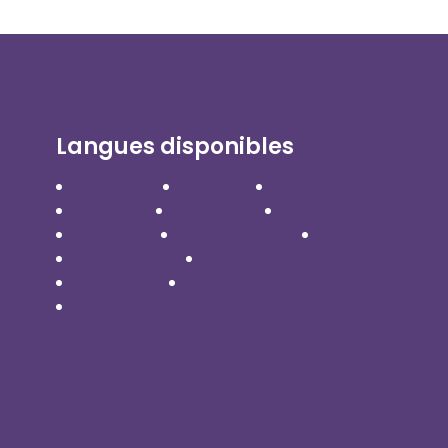
Langues disponibles
Čeština
Dansk
Deutsch
English
Español
Français
Italiano
Nederlands
Polski
Português
Română
Svenska
Türkçe
Українська