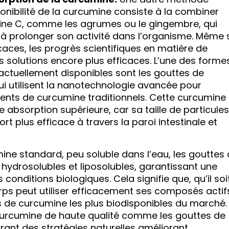
ponibilité de la curcumine consiste à la combiner
mine C, comme les agrumes ou le gingembre, qui
t à prolonger son activité dans l’organisme. Même 
aces, les progrès scientifiques en matière de
 solutions encore plus efficaces. L’une des forme
actuellement disponibles sont les gouttes de
ui utilisent la nanotechnologie avancée pour
ents de curcumine traditionnels. Cette curcumine
absorption supérieure, car sa taille de particules
 plus efficace à travers la paroi intestinale et
ine standard, peu soluble dans l’eau, les gouttes
 hydrosolubles et liposolubles, garantissant une
onditions biologiques. Cela signifie que, qu’il soi
orps peut utiliser efficacement ses composés actif
s de curcumine les plus biodisponibles du marché.
urcumine de haute qualité comme les gouttes de
rant des stratégies naturelles améliorant