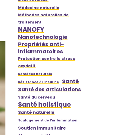
Médecine naturelle
Méthodes naturelles de
traitement
NANOFY
Nanotechnologie
Propriétés anti-
inflammatoires
Protection contre le stress
oxydatif
Remèdes naturels
Santé
Résistance à l'insuline
Santé des articulations
Santé du cerveau
Santé holistique
Santé naturelle
Soulagement de l'inflammation
Soutien immunitaire