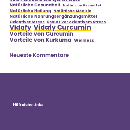
Natürliche Gesundheit
Natürliche Heilmittel
Natürliche Heilung
Natürliche Medizin
Natürliche Nahrungsergänzungsmittel
Oxidativer Stress
Schutz vor oxidativem Stress
Vidafy Curcumin
Vidafy
Vorteile von Curcumin
Vorteile von Kurkuma
Wellness
Neueste Kommentare
Hilfreiche Links
Online-Shop
Kunden-Einloggen