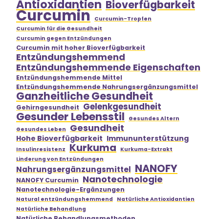
Antioxidantien
Bioverfügbarkeit
Curcumin
Curcumin-Tropfen
Curcumin für die Gesundheit
Curcumin gegen Entzündungen
Curcumin mit hoher Bioverfügbarkeit
Entzündungshemmend
Entzündungshemmende Eigenschaften
Entzündungshemmende Mittel
Entzündungshemmende Nahrungsergänzungsmittel
Ganzheitliche Gesundheit
Gelenkgesundheit
Gehirngesundheit
Gesunder Lebensstil
Gesundes Altern
Gesundheit
Gesundes Leben
Hohe Bioverfügbarkeit
Immununterstützung
Kurkuma
Insulinresistenz
Kurkuma-Extrakt
Linderung von Entzündungen
NANOFY
Nahrungsergänzungsmittel
Nanotechnologie
NANOFY Curcumin
Nanotechnologie-Ergänzungen
Natural entzündungshemmend
Natürliche Antioxidantien
Natürliche Behandlung
Natürliche Behandlungsmethoden