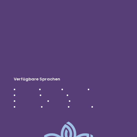
Werden Sie Vertriebspartner
Blog
Kontaktieren Sie uns
Datenschutzrichtlinie
Haftungsausschluss
Verfügbare Sprachen
Čeština
Dansk
Deutsch
English
Español
Français
Italiano
Nederlands
Polski
Português
Română
Svenska
Türkçe
Українська