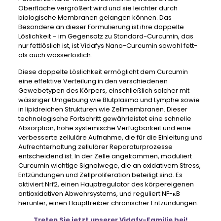
Oberfläche vergrößert wird und sie leichter durch
biologische Membranen gelangen können. Das
Besondere an dieser Formulierung ist ihre doppelte
Löslichkeit – im Gegensatz zu Standard-Curcumin, das
nur fettlöslich ist, ist Vidafys Nano-Curcumin sowohl fett-
als auch wasserlöslich.
Diese doppelte Löslichkeit ermöglicht dem Curcumin
eine effektive Verteilung in den verschiedenen
Gewebetypen des Körpers, einschließlich solcher mit
wässriger Umgebung wie Blutplasma und Lymphe sowie
in lipidreichen Strukturen wie Zellmembranen. Dieser
technologische Fortschritt gewährleistet eine schnelle
Absorption, hohe systemische Verfügbarkeit und eine
verbesserte zelluläre Aufnahme, die für die Einleitung und
Aufrechterhaltung zellulärer Reparaturprozesse
entscheidend ist. In der Zelle angekommen, moduliert
Curcumin wichtige Signalwege, die an oxidativem Stress,
Entzündungen und Zellproliferation beteiligt sind. Es
aktiviert Nrf2, einen Hauptregulator des körpereigenen
antioxidativen Abwehrsystems, und reguliert NF-κB
herunter, einen Haupttreiber chronischer Entzündungen.
Treten Sie jetzt unserer Vidafy-Familie bei!