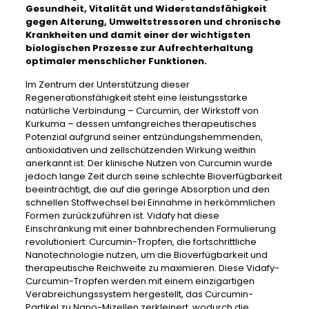
Gesundheit, Vitalität und Widerstandsfähigkeit
gegen Alterung, Umweltstressoren und chronische
Krankheiten und damit einer der wichtigsten
biologischen Prozesse zur Aufrechterhaltung
optimaler menschlicher Funktionen.
Im Zentrum der Unterstützung dieser
Regenerationsfähigkeit steht eine leistungsstarke
natürliche Verbindung – Curcumin, der Wirkstoff von
Kurkuma – dessen umfangreiches therapeutisches
Potenzial aufgrund seiner entzündungshemmenden,
antioxidativen und zellschützenden Wirkung weithin
anerkannt ist. Der klinische Nutzen von Curcumin wurde
jedoch lange Zeit durch seine schlechte Bioverfügbarkeit
beeinträchtigt, die auf die geringe Absorption und den
schnellen Stoffwechsel bei Einnahme in herkömmlichen
Formen zurückzuführen ist. Vidafy hat diese
Einschränkung mit einer bahnbrechenden Formulierung
revolutioniert: Curcumin-Tropfen, die fortschrittliche
Nanotechnologie nutzen, um die Bioverfügbarkeit und
therapeutische Reichweite zu maximieren. Diese Vidafy-
Curcumin-Tropfen werden mit einem einzigartigen
Verabreichungssystem hergestellt, das Curcumin-
Partikel zu Nano-Mizellen zerkleinert, wodurch die