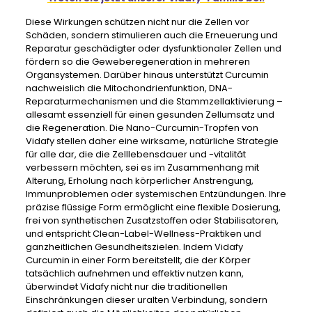
Diese Wirkungen schützen nicht nur die Zellen vor
Schäden, sondern stimulieren auch die Erneuerung und
Reparatur geschädigter oder dysfunktionaler Zellen und
fördern so die Geweberegeneration in mehreren
Organsystemen. Darüber hinaus unterstützt Curcumin
nachweislich die Mitochondrienfunktion, DNA-
Reparaturmechanismen und die Stammzellaktivierung –
allesamt essenziell für einen gesunden Zellumsatz und
die Regeneration. Die Nano-Curcumin-Tropfen von
Vidafy stellen daher eine wirksame, natürliche Strategie
für alle dar, die die Zelllebensdauer und -vitalität
verbessern möchten, sei es im Zusammenhang mit
Alterung, Erholung nach körperlicher Anstrengung,
Immunproblemen oder systemischen Entzündungen. Ihre
präzise flüssige Form ermöglicht eine flexible Dosierung,
frei von synthetischen Zusatzstoffen oder Stabilisatoren,
und entspricht Clean-Label-Wellness-Praktiken und
ganzheitlichen Gesundheitszielen. Indem Vidafy
Curcumin in einer Form bereitstellt, die der Körper
tatsächlich aufnehmen und effektiv nutzen kann,
überwindet Vidafy nicht nur die traditionellen
Einschränkungen dieser uralten Verbindung, sondern