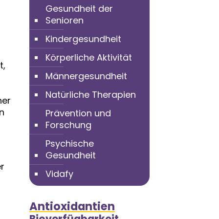
Gesundheit der
Senioren
Kindergesundheit
Körperliche Aktivität
t,
Männergesundheit
Natürliche Therapien
ner
n
Prävention und
Forschung
Psychische
Gesundheit
r
Vidafy
s
Antioxidantien
Bioverfügbarkeit