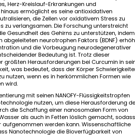
tes, Herz-Kreislauf-Erkrankungen und
inaus ermöglicht es seine antioxidativen
utralisieren, die Zellen vor oxidativem Stress zu
s zu verlangsamen. Die Forschung unterstreicht
die Gesundheit des Gehirns zu unterstützen, indem
n abgeleiteten neurotrophen Faktors (BDNF) erhöh
entration und die Vorbeugung neurodegenerativer
tscheidender Bedeutung ist. Trotz dieser
der größten Herausforderungen bei Curcumin in sei
keit, was bedeutet, dass der Körper Schwierigkeite
 zu nutzen, wenn es in herkömmlichen Formen wie
n wird.
ntierung mit seinen NANOFY-Flüssigkeitstropfen
otechnologie nutzen, um diese Herausforderung de
Durch die Schaffung einer nanosomalen Form von
Wasser als auch in Fetten löslich gemacht, sodas
per aufgenommen werden kann. Wissenschaftliche
ss Nanotechnologie die Bioverfügbarkeit von