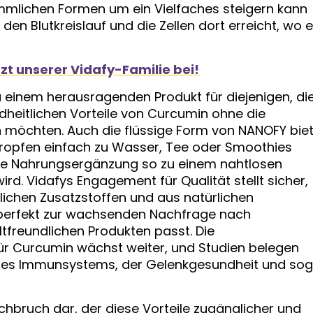
ömmlichen Formen um ein Vielfaches steigern kann
den Blutkreislauf und die Zellen dort erreicht, wo 
tzt unserer Vidafy-Familie bei!
 einem herausragenden Produkt für diejenigen, di
eitlichen Vorteile von Curcumin ohne die
 möchten. Auch die flüssige Form von NANOFY bie
Tropfen einfach zu Wasser, Tee oder Smoothies
ie Nahrungsergänzung so zu einem nahtlosen
ird. Vidafys Engagement für Qualität stellt sicher,
lichen Zusatzstoffen und aus natürlichen
as perfekt zur wachsenden Nachfrage nach
reundlichen Produkten passt. Die
ür Curcumin wächst weiter, und Studien belegen
g des Immunsystems, der Gelenkgesundheit und so
chbruch dar, der diese Vorteile zugänglicher und