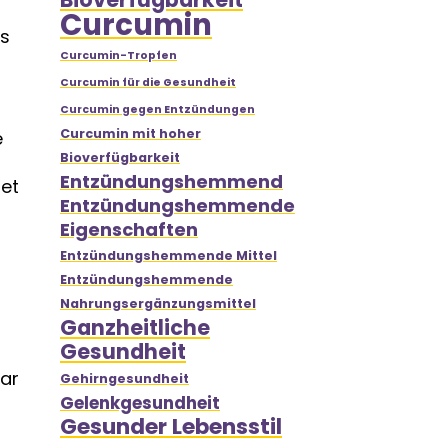
Curcumin
es
Curcumin-Tropfen
Curcumin für die Gesundheit
Curcumin gegen Entzündungen
Curcumin mit hoher
e
Bioverfügbarkeit
Entzündungshemmend
tet
Entzündungshemmende
Eigenschaften
Entzündungshemmende Mittel
Entzündungshemmende
Nahrungsergänzungsmittel
Ganzheitliche
Gesundheit
gar
Gehirngesundheit
Gelenkgesundheit
Gesunder Lebensstil