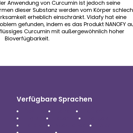
er Anwendung von Curcumin ist jedoch seine
ormen dieser Substanz werden vom Körper schlech
samkeit erheblich einschränkt. Vidafy hat eine
Problem gefunden, indem es das Produkt NANOFY a
 flüssiges Curcumin mit außergewöhnlich hoher
Bioverfügbarkeit.
Verfügbare Sprachen
Čeština
Dansk
Deutsch
English
Español
Français
Italiano
Nederlands
Polski
Português
Română