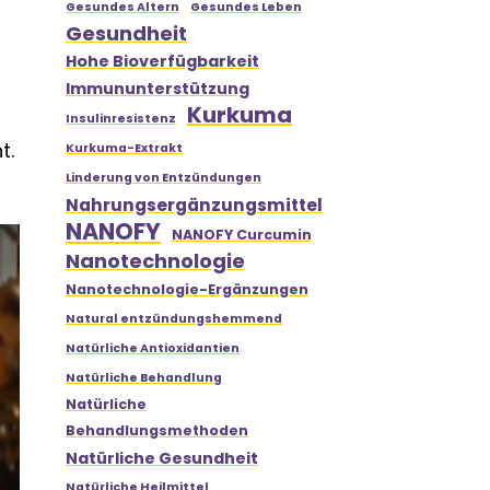
Gesundes Altern
Gesundes Leben
Gesundheit
Hohe Bioverfügbarkeit
Immununterstützung
Kurkuma
Insulinresistenz
t.
Kurkuma-Extrakt
Linderung von Entzündungen
Nahrungsergänzungsmittel
NANOFY
NANOFY Curcumin
Nanotechnologie
Nanotechnologie-Ergänzungen
Natural entzündungshemmend
Natürliche Antioxidantien
Natürliche Behandlung
Natürliche
Behandlungsmethoden
Natürliche Gesundheit
Natürliche Heilmittel