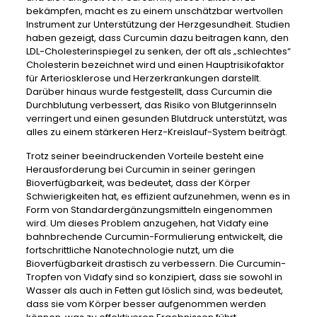
bekämpfen, macht es zu einem unschätzbar wertvollen
Instrument zur Unterstützung der Herzgesundheit. Studien
haben gezeigt, dass Curcumin dazu beitragen kann, den
LDL-Cholesterinspiegel zu senken, der oft als „schlechtes“
Cholesterin bezeichnet wird und einen Hauptrisikofaktor
für Arteriosklerose und Herzerkrankungen darstellt.
Darüber hinaus wurde festgestellt, dass Curcumin die
Durchblutung verbessert, das Risiko von Blutgerinnseln
verringert und einen gesunden Blutdruck unterstützt, was
alles zu einem stärkeren Herz-Kreislauf-System beiträgt.
Trotz seiner beeindruckenden Vorteile besteht eine
Herausforderung bei Curcumin in seiner geringen
Bioverfügbarkeit, was bedeutet, dass der Körper
Schwierigkeiten hat, es effizient aufzunehmen, wenn es in
Form von Standardergänzungsmitteln eingenommen
wird. Um dieses Problem anzugehen, hat Vidafy eine
bahnbrechende Curcumin-Formulierung entwickelt, die
fortschrittliche Nanotechnologie nutzt, um die
Bioverfügbarkeit drastisch zu verbessern. Die Curcumin-
Tropfen von Vidafy sind so konzipiert, dass sie sowohl in
Wasser als auch in Fetten gut löslich sind, was bedeutet,
dass sie vom Körper besser aufgenommen werden