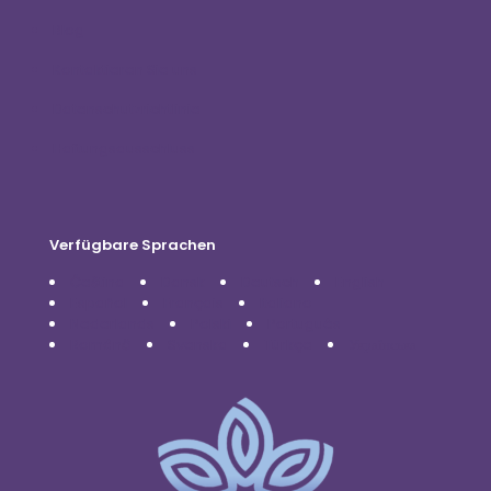
Blog
Kontaktieren Sie uns
Datenschutzrichtlinie
Haftungsausschluss
Verfügbare Sprachen
Čeština
Dansk
Deutsch
English
Español
Français
Italiano
Nederlands
Polski
Português
Română
Svenska
Türkçe
Українська