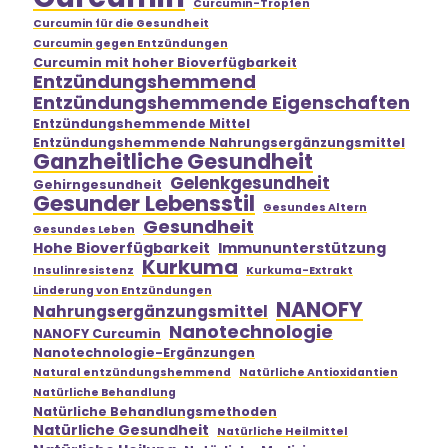
Curcumin-Tropfen
Curcumin für die Gesundheit
Curcumin gegen Entzündungen
Curcumin mit hoher Bioverfügbarkeit
Entzündungshemmend
Entzündungshemmende Eigenschaften
Entzündungshemmende Mittel
Entzündungshemmende Nahrungsergänzungsmittel
Ganzheitliche Gesundheit
Gelenkgesundheit
Gehirngesundheit
Gesunder Lebensstil
Gesundes Altern
Gesundheit
Gesundes Leben
Hohe Bioverfügbarkeit
Immununterstützung
Kurkuma
Insulinresistenz
Kurkuma-Extrakt
Linderung von Entzündungen
NANOFY
Nahrungsergänzungsmittel
Nanotechnologie
NANOFY Curcumin
Nanotechnologie-Ergänzungen
Natural entzündungshemmend
Natürliche Antioxidantien
Natürliche Behandlung
Natürliche Behandlungsmethoden
Natürliche Gesundheit
Natürliche Heilmittel