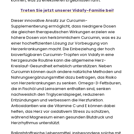
können, was zu effektiveren Ergebnissen führt.
Treten Sie jetzt unserer Vidafy-Familie bei!
Dieser innovative Ansatz zur Curcumin-
Supplementierung ermöglicht, dass niedrigere Dosen
die gleichen therapeutischen Wirkungen erzielen wie
höhere Dosen von herkömmlichem Curcumin, was es zu
einer hocheffizienten Lösung zur Vorbeugung von
Herzerkrankungen macht. Die Einbeziehung der hoch
bioverfügbaren Curcumin-Tropfen von Vidafy in eine
herzgesunde Routine kann die allgemeine Herz-
Kreislauf-Gesundheit erheblich unterstützen. Neben
Curcumin können auch andere natürliche Methoden und
Nahrungsergänzungsmittel dazu beitragen, das Risiko
von Herzerkrankungen zu senken. Omega-3-Fettsäuren,
die in Fischöl und Leinsamen enthalten sind, senken
nachweislich den Triglyceridspiegel, reduzieren
Entzündungen und verbessern die Herzfunktion.
Antioxidantien wie die Vitamine C und E können dabei
helfen, das Herz vor oxidativem Stress zu schützen,
während Magnesium einen gesunden Blutdruck und
Herzrhythmus unterstützt.
Ballaststoffreiche Lebensmittel, insbesondere solche mit