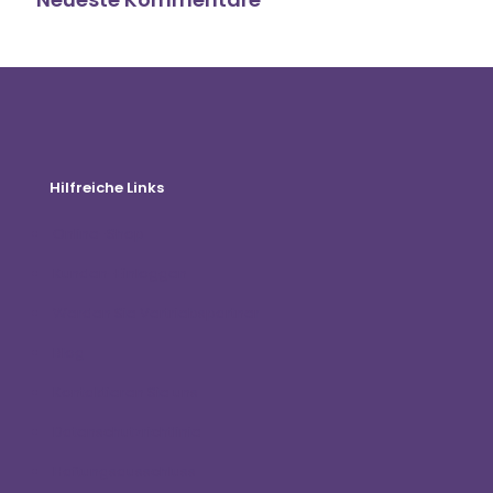
Hilfreiche Links
Online-Shop
Kunden-Einloggen
Werden Sie Vertriebspartner
Blog
Kontaktieren Sie uns
Datenschutzrichtlinie
Haftungsausschluss