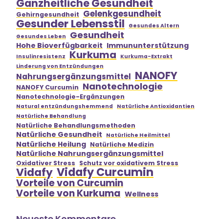
Ganzheitliche Gesundheit
Gelenkgesundheit
Gehirngesundheit
Gesunder Lebensstil
Gesundes Altern
Gesundheit
Gesundes Leben
Hohe Bioverfügbarkeit
Immununterstützung
Kurkuma
Insulinresistenz
Kurkuma-Extrakt
Linderung von Entzündungen
NANOFY
Nahrungsergänzungsmittel
Nanotechnologie
NANOFY Curcumin
Nanotechnologie-Ergänzungen
Natural entzündungshemmend
Natürliche Antioxidantien
Natürliche Behandlung
Natürliche Behandlungsmethoden
Natürliche Gesundheit
Natürliche Heilmittel
Natürliche Heilung
Natürliche Medizin
Natürliche Nahrungsergänzungsmittel
Oxidativer Stress
Schutz vor oxidativem Stress
Vidafy Curcumin
Vidafy
Vorteile von Curcumin
Vorteile von Kurkuma
Wellness
Neueste Kommentare