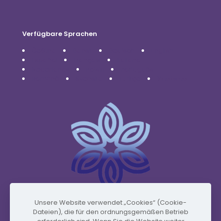
Verfügbare Sprachen
Čeština
Dansk
Deutsch
English
Español
Français
Italiano
Nederlands
Polski
Português
Română
Svenska
Türkçe
Українська
Unsere Website verwendet „Cookies“ (Cookie-
Dateien), die für den ordnungsgemäßen Betrieb
www.vidafyglobal.com