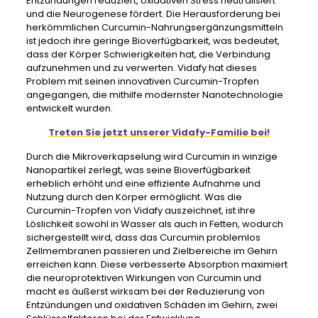
Entzündungen reduziert, oxidativen Stress neutralisiert
und die Neurogenese fördert. Die Herausforderung bei
herkömmlichen Curcumin-Nahrungsergänzungsmitteln
ist jedoch ihre geringe Bioverfügbarkeit, was bedeutet,
dass der Körper Schwierigkeiten hat, die Verbindung
aufzunehmen und zu verwerten. Vidafy hat dieses
Problem mit seinen innovativen Curcumin-Tropfen
angegangen, die mithilfe modernster Nanotechnologie
entwickelt wurden.
Treten Sie jetzt unserer Vidafy-Familie bei!
Durch die Mikroverkapselung wird Curcumin in winzige
Nanopartikel zerlegt, was seine Bioverfügbarkeit
erheblich erhöht und eine effiziente Aufnahme und
Nutzung durch den Körper ermöglicht. Was die
Curcumin-Tropfen von Vidafy auszeichnet, ist ihre
Löslichkeit sowohl in Wasser als auch in Fetten, wodurch
sichergestellt wird, dass das Curcumin problemlos
Zellmembranen passieren und Zielbereiche im Gehirn
erreichen kann. Diese verbesserte Absorption maximiert
die neuroprotektiven Wirkungen von Curcumin und
macht es äußerst wirksam bei der Reduzierung von
Entzündungen und oxidativen Schäden im Gehirn, zwei