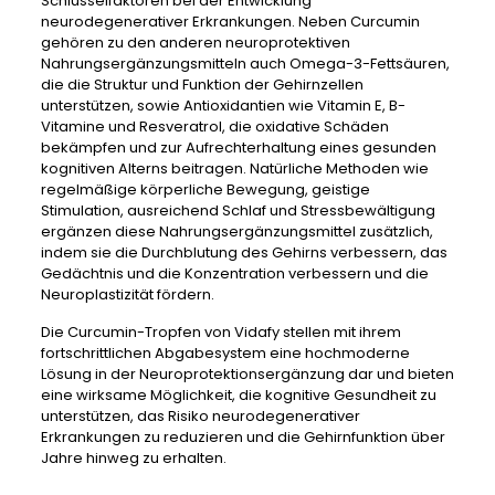
Schlüsselfaktoren bei der Entwicklung
neurodegenerativer Erkrankungen. Neben Curcumin
gehören zu den anderen neuroprotektiven
Nahrungsergänzungsmitteln auch Omega-3-Fettsäuren,
die die Struktur und Funktion der Gehirnzellen
unterstützen, sowie Antioxidantien wie Vitamin E, B-
Vitamine und Resveratrol, die oxidative Schäden
bekämpfen und zur Aufrechterhaltung eines gesunden
kognitiven Alterns beitragen. Natürliche Methoden wie
regelmäßige körperliche Bewegung, geistige
Stimulation, ausreichend Schlaf und Stressbewältigung
ergänzen diese Nahrungsergänzungsmittel zusätzlich,
indem sie die Durchblutung des Gehirns verbessern, das
Gedächtnis und die Konzentration verbessern und die
Neuroplastizität fördern.
Die Curcumin-Tropfen von Vidafy stellen mit ihrem
fortschrittlichen Abgabesystem eine hochmoderne
Lösung in der Neuroprotektionsergänzung dar und bieten
eine wirksame Möglichkeit, die kognitive Gesundheit zu
unterstützen, das Risiko neurodegenerativer
Erkrankungen zu reduzieren und die Gehirnfunktion über
Jahre hinweg zu erhalten.