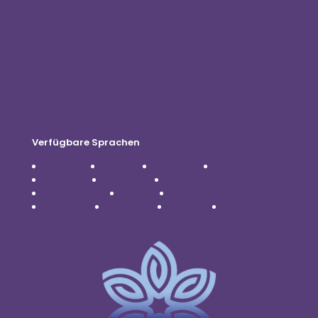
Blog
Kontaktieren Sie uns
Datenschutzrichtlinie
Haftungsausschluss
Verfügbare Sprachen
Čeština
Dansk
Deutsch
English
Español
Français
Italiano
Nederlands
Polski
Português
Română
Svenska
Türkçe
Українська