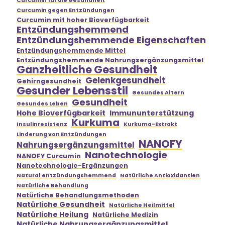
Curcumin für die Gesundheit
Curcumin gegen Entzündungen
Curcumin mit hoher Bioverfügbarkeit
Entzündungshemmend
Entzündungshemmende Eigenschaften
Entzündungshemmende Mittel
Entzündungshemmende Nahrungsergänzungsmittel
Ganzheitliche Gesundheit
Gelenkgesundheit
Gehirngesundheit
Gesunder Lebensstil
Gesundes Altern
Gesundheit
Gesundes Leben
Hohe Bioverfügbarkeit
Immununterstützung
Kurkuma
Insulinresistenz
Kurkuma-Extrakt
Linderung von Entzündungen
NANOFY
Nahrungsergänzungsmittel
Nanotechnologie
NANOFY Curcumin
Nanotechnologie-Ergänzungen
Natural entzündungshemmend
Natürliche Antioxidantien
Natürliche Behandlung
Natürliche Behandlungsmethoden
Natürliche Gesundheit
Natürliche Heilmittel
Natürliche Heilung
Natürliche Medizin
Natürliche Nahrungsergänzungsmittel