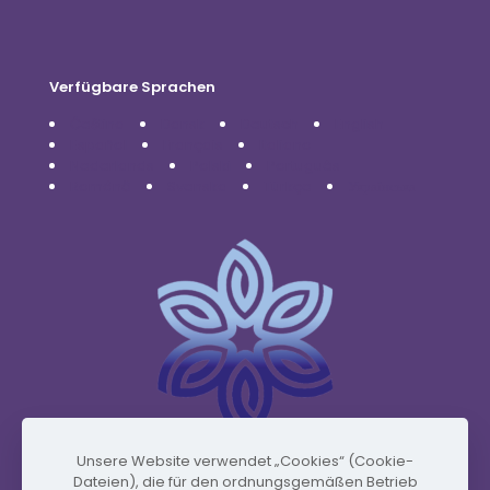
Verfügbare Sprachen
Čeština
Dansk
Deutsch
English
Español
Français
Italiano
Nederlands
Polski
Português
Română
Svenska
Türkçe
Українська
Unsere Website verwendet „Cookies“ (Cookie-
Dateien), die für den ordnungsgemäßen Betrieb