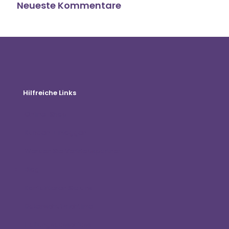
Neueste Kommentare
Hilfreiche Links
Online-Shop
Kunden-Einloggen
Werden Sie Vertriebspartner
Blog
Kontaktieren Sie uns
Datenschutzrichtlinie
Haftungsausschluss