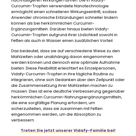
nachhaltigeren Wirkungen führen. Die in Vidafy-
Curcumin-Tropfen verwendete Nanotechnologie
ermöglicht einen schnelleren Wirkungseintritt, sodass
Anwender chronische Entzündungen schneller lindern
können als bei herkömmlichen Curcumin-
Ergänzungsmitteln. Darüber hinaus bieten Vidafy-
Curcumin-Tropfen aufgrund ihrer Löslichkeit sowohl in
Fetten als auch in Wasser einen zusätzlichen Vorteil.
Das bedeutet, dass sie auf verschiedene Weise zu den
Mahlzeiten oder unabhängig davon eingenommen
werden können und dennoch eine optimale Aufnahme
bieten. Diese Flexibilität erleichtert es Einzelpersonen,
Vidafy-Curcumin-Tropfen in ihre tägliche Routine zu
integrieren, ohne sich Gedanken über den Zeitpunkt oder
die Zusammensetzung ihrer Mahlzeiten machen zu
müssen. Dies ist eine deutliche Verbesserung gegenüber
herkömmlichen Curcumin-Nahrungsergänzungsmitteln,
die eine sorgfältige Planung erfordern, um
sicherzustellen, dass sie zusammen mit Fetten
eingenommen werden, um die Absorption zu
verbessern.
Treten Sie jetzt unserer Vidafy-Familie bei!