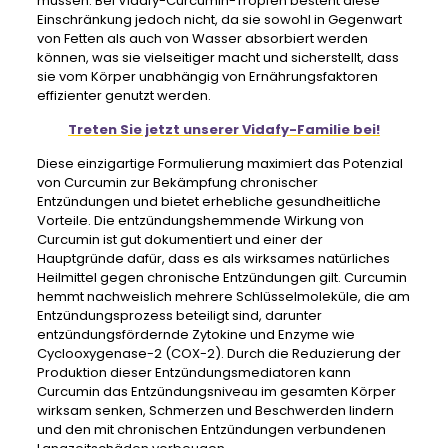
müssen. Bei Vidafy-Curcumin-Tropfen besteht diese
Einschränkung jedoch nicht, da sie sowohl in Gegenwart
von Fetten als auch von Wasser absorbiert werden
können, was sie vielseitiger macht und sicherstellt, dass
sie vom Körper unabhängig von Ernährungsfaktoren
effizienter genutzt werden.
Treten Sie jetzt unserer Vidafy-Familie bei!
Diese einzigartige Formulierung maximiert das Potenzial
von Curcumin zur Bekämpfung chronischer
Entzündungen und bietet erhebliche gesundheitliche
Vorteile. Die entzündungshemmende Wirkung von
Curcumin ist gut dokumentiert und einer der
Hauptgründe dafür, dass es als wirksames natürliches
Heilmittel gegen chronische Entzündungen gilt. Curcumin
hemmt nachweislich mehrere Schlüsselmoleküle, die am
Entzündungsprozess beteiligt sind, darunter
entzündungsfördernde Zytokine und Enzyme wie
Cyclooxygenase-2 (COX-2). Durch die Reduzierung der
Produktion dieser Entzündungsmediatoren kann
Curcumin das Entzündungsniveau im gesamten Körper
wirksam senken, Schmerzen und Beschwerden lindern
und den mit chronischen Entzündungen verbundenen