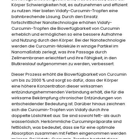
Körper Schwierigkeiten hat, es aufzunehmen und effizient
zu nutzen. Hier bieten Vidafy-Curcumin-Tropfen eine
bahnbrechende Lösung. Durch den Einsatz
fortschrittlicher Nanotechnologie erhöhen Vidafy-
Curcumin-Tropfen die Bioverfügbarkeit von Curcumin
erheblich und ermöglichen so eine bessere Aufnahme
und Nutzung durch den Körper. Bei der Nanotechnologie
werden die Curcumin-Moleküle in winzige Partikel im
Nanomaßstab zerlegt, was ihre Passage durch
Zellmembranen erleichtert und ihre Fähigkeit, in den
Blutkreislauf aufgenommen zu werden, verbessert.
Dieser Prozess erhöht die Bioverfügbarkeit von Curcumin
um bis zu 2000 % und sorgt so dafür, dass der Körper
eine höhere Konzentration dieser wirksamen
entzündungshemmenden Verbindung erhält, die für die
wirksame Bekämpfung chronischer Entzündungen von
entscheidender Bedeutung ist. Darüber hinaus zeichnen
sich die Curcumin-Tropfen von Vidafy durch ihre
doppelte Löslichkeit aus: Sie sind sowohl fett- als auch
wasserlöslich. Herkömmliche Curcuminpräparate sind
fettlöslich, was bedeutet, dass sie für eine optimale
Absorption zusammen mit Fetten eingenommen werden