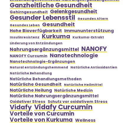
Ganzheitliche Gesundheit
Gelenkgesundheit
Gehirngesundheit
Gesunder Lebensstil
Gesundes Altern
Gesundheit
Gesundes Leben
Hohe Bioverfügbarkeit
Immununterstützung
Kurkuma
Insulinresistenz
Kurkuma-Extrakt
Linderung von Entzündungen
NANOFY
Nahrungsergänzungsmittel
Nanotechnologie
NANOFY Curcumin
Nanotechnologie-Ergänzungen
Natural entzündungshemmend
Natürliche Antioxidantien
Natürliche Behandlung
Natürliche Behandlungsmethoden
Natürliche Gesundheit
Natürliche Heilmittel
Natürliche Heilung
Natürliche Medizin
Natürliche Nahrungsergänzungsmittel
Oxidativer Stress
Schutz vor oxidativem Stress
Vidafy Curcumin
Vidafy
Vorteile von Curcumin
Vorteile von Kurkuma
Wellness