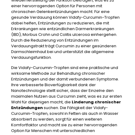
Wiederherstellung der Funktion beitragen, was es zu
einer hervorragenden Option für Personen mit
chronischen Gelenkentzündungen macht. Für eine
gesunde Verdauung können Vidafy-Curcumin-Tropfen
dabei helfen, Entzündungen zu reduzieren, die mit
Erkrankungen wie entzündlichen Darmerkrankungen
(IBD), Morbus Crohn und Colitis ulcerosa einhergehen.
Durch die Reduzierung von Entzündungen im
Verdauungstrakt trägt Curcumin zu einer gesünderen
Darmschleimhaut bei und unterstützt die allgemeine
Verdauungsfunktion.
Die Vidafy-Curcumin-Tropfen sind eine praktische und
wirksame Methode zur Behandlung chronischer
Entzündungen und der damit verbundenen Symptome.
Ihre verbesserte Bioverfügbarkeit dank der
Nanotechnologie stellt sicher, dass der Einzelne den
maximalen Nutzen aus Curcumin zieht, was es zur ersten
Wahl für diejenigen macht, die
Linderung chronischer
Entzündungen
suchen. Die Fähigkeit der Vidafy-
Curcumin-Tropfen, sowohl in Fetten als auch in Wasser
absorbiert zu werden, sorgt für einen weiteren
Komfortfaktor und macht sie zu einer hervorragenden
Option für Menschen mit unterschiedlichen