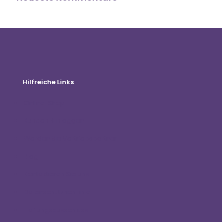
Hilfreiche Links
Online-Shop
Kunden-Einloggen
Werden Sie Vertriebspartner
Blog
Kontaktieren Sie uns
Datenschutzrichtlinie
Haftungsausschluss