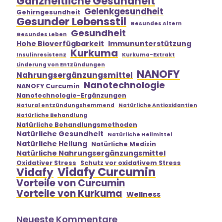
Ganzheitliche Gesundheit
Gelenkgesundheit
Gehirngesundheit
Gesunder Lebensstil
Gesundes Altern
Gesundheit
Gesundes Leben
Hohe Bioverfügbarkeit
Immununterstützung
Kurkuma
Insulinresistenz
Kurkuma-Extrakt
Linderung von Entzündungen
NANOFY
Nahrungsergänzungsmittel
Nanotechnologie
NANOFY Curcumin
Nanotechnologie-Ergänzungen
Natural entzündungshemmend
Natürliche Antioxidantien
Natürliche Behandlung
Natürliche Behandlungsmethoden
Natürliche Gesundheit
Natürliche Heilmittel
Natürliche Heilung
Natürliche Medizin
Natürliche Nahrungsergänzungsmittel
Oxidativer Stress
Schutz vor oxidativem Stress
Vidafy Curcumin
Vidafy
Vorteile von Curcumin
Vorteile von Kurkuma
Wellness
Neueste Kommentare