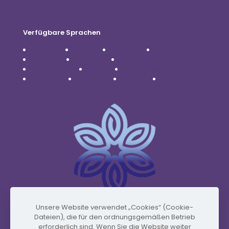
Verfügbare Sprachen
Čeština
Dansk
Deutsch
English
Español
Français
Italiano
Nederlands
Polski
Português
Română
Svenska
Türkçe
Українська
Unsere Website verwendet „Cookies“ (Cookie-
Dateien), die für den ordnungsgemäßen Betrieb
www.vidafyglobal.com
erforderlich sind. Wenn Sie die Website weiter