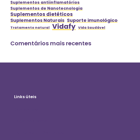
Suplementos antiinflamatórios
Suplementos de Nanotecnologia
Suplementos dietéticos
Suplementos Naturais
Suporte imunológico
Vidafy
Tratamento natural
Vida Saudável
Comentários mais recentes
Links úteis
Loja on-line
Login do Cliente
Torne-se um Distribuidor