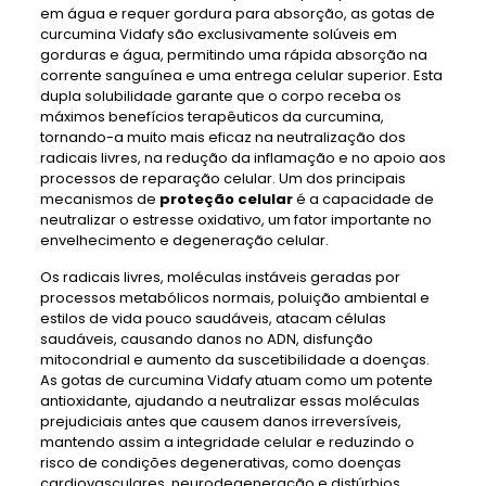
em água e requer gordura para absorção, as gotas de
curcumina Vidafy são exclusivamente solúveis em
gorduras e água, permitindo uma rápida absorção na
corrente sanguínea e uma entrega celular superior. Esta
dupla solubilidade garante que o corpo receba os
máximos benefícios terapêuticos da curcumina,
tornando-a muito mais eficaz na neutralização dos
radicais livres, na redução da inflamação e no apoio aos
processos de reparação celular. Um dos principais
mecanismos de
proteção celular
é a capacidade de
neutralizar o estresse oxidativo, um fator importante no
envelhecimento e degeneração celular.
Os radicais livres, moléculas instáveis ​​geradas por
processos metabólicos normais, poluição ambiental e
estilos de vida pouco saudáveis, atacam células
saudáveis, causando danos no ADN, disfunção
mitocondrial e aumento da suscetibilidade a doenças.
As gotas de curcumina Vidafy atuam como um potente
antioxidante, ajudando a neutralizar essas moléculas
prejudiciais antes que causem danos irreversíveis,
mantendo assim a integridade celular e reduzindo o
risco de condições degenerativas, como doenças
cardiovasculares, neurodegeneração e distúrbios