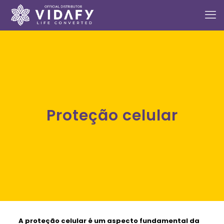
Proteção celular
A
proteção celular
é um aspecto fundamental da