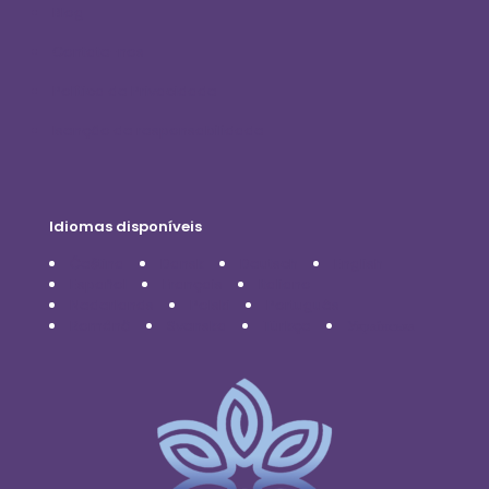
Blog
Contate-nos
Política de Privacidade
Isenção de responsabilidade
Idiomas disponíveis
Čeština
Dansk
Deutsch
English
Español
Français
Italiano
Nederlands
Polski
Português
Română
Svenska
Türkçe
Українська