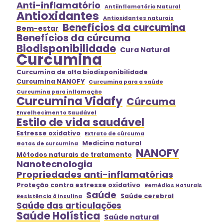
Anti-inflamatório
Antiinflamatório Natural
Antioxidantes
Antioxidantes naturais
Benefícios da curcumina
Bem-estar
Benefícios da cúrcuma
Biodisponibilidade
Cura Natural
Curcumina
Curcumina de alta biodisponibilidade
Curcumina NANOFY
Curcumina para a saúde
Curcumina para inflamação
Curcumina Vidafy
Cúrcuma
Envelhecimento Saudável
Estilo de vida saudável
Estresse oxidativo
Extrato de cúrcuma
Medicina natural
Gotas de curcumina
NANOFY
Métodos naturais de tratamento
Nanotecnologia
Propriedades anti-inflamatórias
Proteção contra estresse oxidativo
Remédios Naturais
Saúde
Saúde cerebral
Resistência à insulina
Saúde das articulações
Saúde Holística
Saúde natural