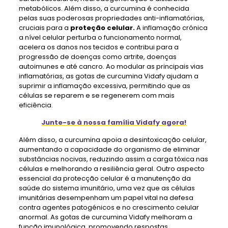
metabólicos. Além disso, a curcumina é conhecida
pelas suas poderosas propriedades anti-inflamatórias,
cruciais para a
proteção celular.
A inflamação crónica
a nível celular perturba o funcionamento normal,
acelera os danos nos tecidos e contribui para a
progressão de doenças como artrite, doenças
autoimunes e até cancro. Ao modular as principais vias
inflamatórias, as gotas de curcumina Vidafy ajudam a
suprimir a inflamação excessiva, permitindo que as
células se reparem e se regenerem com mais
eficiência.
Junte-se à nossa família Vidafy agora!
Além disso, a curcumina apoia a desintoxicação celular,
aumentando a capacidade do organismo de eliminar
substâncias nocivas, reduzindo assim a carga tóxica nas
células e melhorando a resiliência geral. Outro aspecto
essencial da protecção celular é a manutenção da
saúde do sistema imunitário, uma vez que as células
imunitárias desempenham um papel vital na defesa
contra agentes patogénicos e no crescimento celular
anormal. As gotas de curcumina Vidafy melhoram a
função imunológica, promovendo respostas