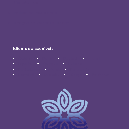
Contate-nos
Política de Privacidade
Isenção de responsabilidade
Idiomas disponíveis
Čeština
Dansk
Deutsch
English
Español
Français
Italiano
Nederlands
Polski
Português
Română
Svenska
Türkçe
Українська