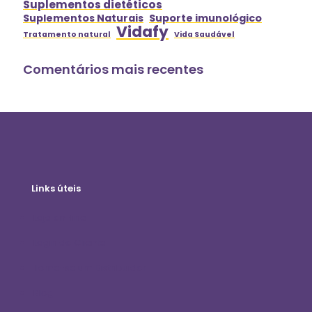
Suplementos dietéticos
Suplementos Naturais
Suporte imunológico
Vidafy
Tratamento natural
Vida Saudável
Comentários mais recentes
Links úteis
Loja on-line
Login do Cliente
Torne-se um Distribuidor
Blog