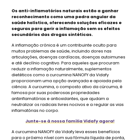
Os anti-inflamatórios naturais estão a ganhar
reconhecimento como uma pedra angular da
saúde holística, oferecendo soluções eficazes e
seguras para gerir a inflamação sem os efeitos
secundários das drogas sintéticas.
A inflamação crónica é um contribuinte oculto para
muitos problemas de saúde, incluindo dores nas
articulações, doenças cardíacas, doenças autoimunes
e até declínio cognitivo. Para aqueles que procuram
reduzir a inflamação naturalmente, suplementos
dietéticos como a curcumina NANOFY da Vidafy
proporcionam uma opção avançada e apoiada pela
ciência. A curcumina, o composto ativo da cúrcuma, é
famosa por suas poderosas propriedades
antiinflamatórias e antioxidantes, que ajudam a
neutralizar os radicais livres nocivos e a regular as vias
inflamatórias no corpo.
Junte-se à nossa família Vidafy agora!
A curcumina NANOFY da Vidafy leva esses benefícios
para o próximo nível com sua fórmula líquida de ponta,