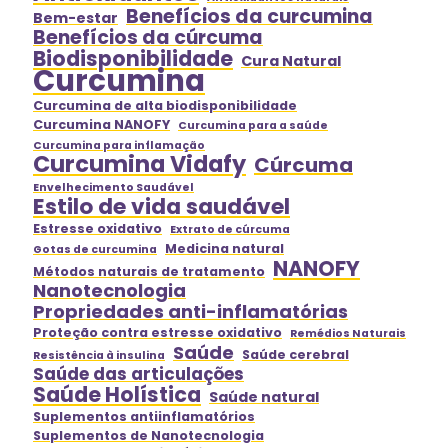
Benefícios da curcumina
Bem-estar
Benefícios da cúrcuma
Biodisponibilidade
Cura Natural
Curcumina
Curcumina de alta biodisponibilidade
Curcumina NANOFY
Curcumina para a saúde
Curcumina para inflamação
Curcumina Vidafy
Cúrcuma
Envelhecimento Saudável
Estilo de vida saudável
Estresse oxidativo
Extrato de cúrcuma
Medicina natural
Gotas de curcumina
NANOFY
Métodos naturais de tratamento
Nanotecnologia
Propriedades anti-inflamatórias
Proteção contra estresse oxidativo
Remédios Naturais
Saúde
Saúde cerebral
Resistência à insulina
Saúde das articulações
Saúde Holística
Saúde natural
Suplementos antiinflamatórios
Suplementos de Nanotecnologia