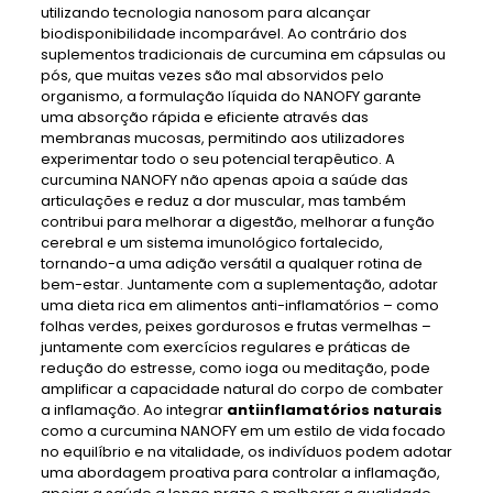
utilizando tecnologia nanosom para alcançar
biodisponibilidade incomparável. Ao contrário dos
suplementos tradicionais de curcumina em cápsulas ou
pós, que muitas vezes são mal absorvidos pelo
organismo, a formulação líquida do NANOFY garante
uma absorção rápida e eficiente através das
membranas mucosas, permitindo aos utilizadores
experimentar todo o seu potencial terapêutico. A
curcumina NANOFY não apenas apoia a saúde das
articulações e reduz a dor muscular, mas também
contribui para melhorar a digestão, melhorar a função
cerebral e um sistema imunológico fortalecido,
tornando-a uma adição versátil a qualquer rotina de
bem-estar. Juntamente com a suplementação, adotar
uma dieta rica em alimentos anti-inflamatórios – como
folhas verdes, peixes gordurosos e frutas vermelhas –
juntamente com exercícios regulares e práticas de
redução do estresse, como ioga ou meditação, pode
amplificar a capacidade natural do corpo de combater
a inflamação. Ao integrar
antiinflamatórios naturais
como a curcumina NANOFY em um estilo de vida focado
no equilíbrio e na vitalidade, os indivíduos podem adotar
uma abordagem proativa para controlar a inflamação,