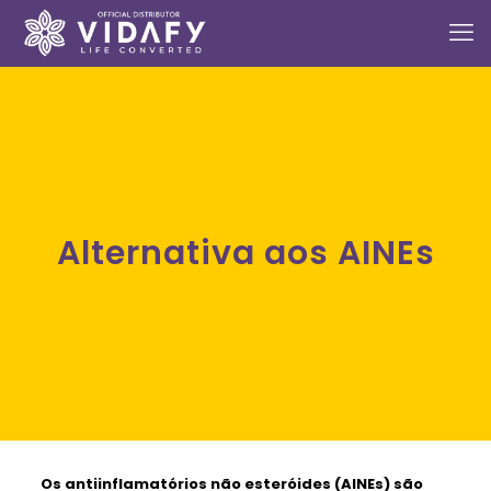
Alternativa aos AINEs
Os antiinflamatórios não esteróides (AINEs) são