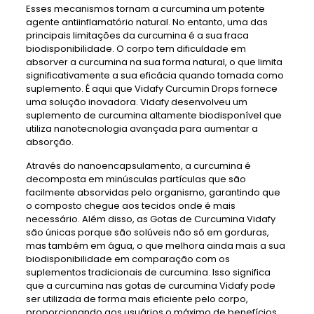
Esses mecanismos tornam a curcumina um potente
agente antiinflamatório natural. No entanto, uma das
principais limitações da curcumina é a sua fraca
biodisponibilidade. O corpo tem dificuldade em
absorver a curcumina na sua forma natural, o que limita
significativamente a sua eficácia quando tomada como
suplemento. É aqui que Vidafy Curcumin Drops fornece
uma solução inovadora. Vidafy desenvolveu um
suplemento de curcumina altamente biodisponível que
utiliza nanotecnologia avançada para aumentar a
absorção.
Através do nanoencapsulamento, a curcumina é
decomposta em minúsculas partículas que são
facilmente absorvidas pelo organismo, garantindo que
o composto chegue aos tecidos onde é mais
necessário. Além disso, as Gotas de Curcumina Vidafy
são únicas porque são solúveis não só em gorduras,
mas também em água, o que melhora ainda mais a sua
biodisponibilidade em comparação com os
suplementos tradicionais de curcumina. Isso significa
que a curcumina nas gotas de curcumina Vidafy pode
ser utilizada de forma mais eficiente pelo corpo,
proporcionando aos usuários o máximo de benefícios