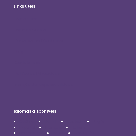
Links úteis
Loja on-line
Login do Cliente
Torne-se um Distribuidor
Blog
Contate-nos
Política de Privacidade
Isenção de responsabilidade
Idiomas disponíveis
Čeština
Dansk
Deutsch
English
Español
Français
Italiano
Nederlands
Polski
Português