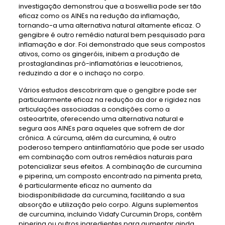
investigação demonstrou que a boswellia pode ser tão
eficaz como os AINEs na redução da inflamação,
tornando-a uma alternativa natural altamente eficaz. O
gengibre é outro remédio natural bem pesquisado para
inflamação e dor. Foi demonstrado que seus compostos
ativos, como os gingeróis, inibem a produção de
prostaglandinas pró-inflamatórias e leucotrienos,
reduzindo a dor e o inchaço no corpo.
Vários estudos descobriram que o gengibre pode ser
particularmente eficaz na redução da dor e rigidez nas
articulações associadas a condições como a
osteoartrite, oferecendo uma alternativa natural e
segura aos AINEs para aqueles que sofrem de dor
crónica. A cúrcuma, além da curcumina, é outro
poderoso tempero antiinflamatório que pode ser usado
em combinação com outros remédios naturais para
potencializar seus efeitos. A combinação de curcumina
e piperina, um composto encontrado na pimenta preta,
é particularmente eficaz no aumento da
biodisponibilidade da curcumina, facilitando a sua
absorção e utilização pelo corpo. Alguns suplementos
de curcumina, incluindo Vidafy Curcumin Drops, contêm
piperina ou outros ingredientes para aumentar ainda