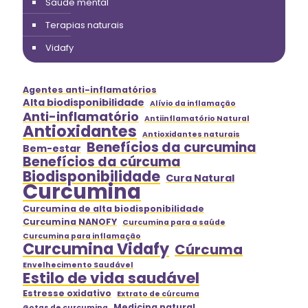
Saúde mental
Terapias naturais
Vidafy
Agentes anti-inflamatórios
Alta biodisponibilidade
Alívio da inflamação
Anti-inflamatório
Antiinflamatório Natural
Antioxidantes
Antioxidantes naturais
Benefícios da curcumina
Bem-estar
Benefícios da cúrcuma
Biodisponibilidade
Cura Natural
Curcumina
Curcumina de alta biodisponibilidade
Curcumina NANOFY
Curcumina para a saúde
Curcumina para inflamação
Curcumina Vidafy
Cúrcuma
Envelhecimento Saudável
Estilo de vida saudável
Estresse oxidativo
Extrato de cúrcuma
Medicina natural
Gotas de curcumina