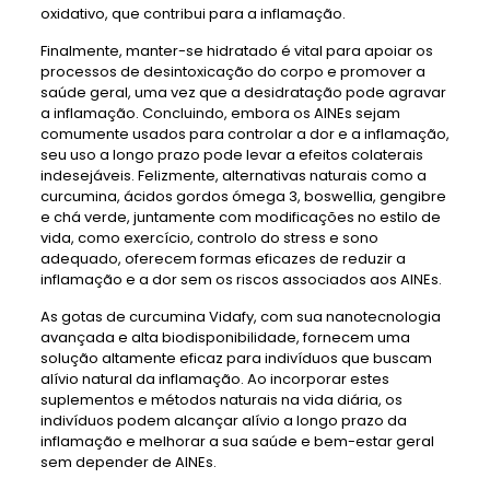
oxidativo, que contribui para a inflamação.
Finalmente, manter-se hidratado é vital para apoiar os
processos de desintoxicação do corpo e promover a
saúde geral, uma vez que a desidratação pode agravar
a inflamação. Concluindo, embora os AINEs sejam
comumente usados ​​para controlar a dor e a inflamação,
seu uso a longo prazo pode levar a efeitos colaterais
indesejáveis. Felizmente, alternativas naturais como a
curcumina, ácidos gordos ómega 3, boswellia, gengibre
e chá verde, juntamente com modificações no estilo de
vida, como exercício, controlo do stress e sono
adequado, oferecem formas eficazes de reduzir a
inflamação e a dor sem os riscos associados aos AINEs.
As gotas de curcumina Vidafy, com sua nanotecnologia
avançada e alta biodisponibilidade, fornecem uma
solução altamente eficaz para indivíduos que buscam
alívio natural da inflamação. Ao incorporar estes
suplementos e métodos naturais na vida diária, os
indivíduos podem alcançar alívio a longo prazo da
inflamação e melhorar a sua saúde e bem-estar geral
sem depender de AINEs.