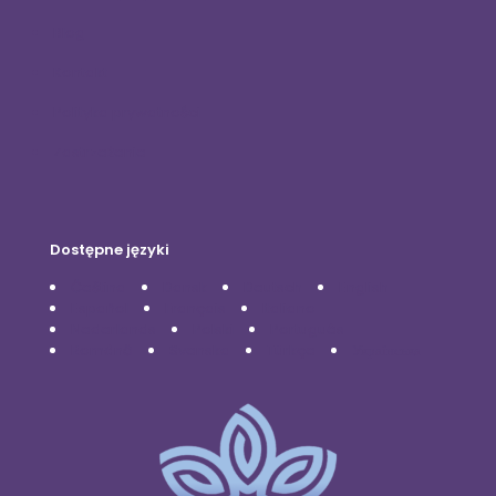
Blog
Kontakt
Polityka prywatności
Zastrzeżenie
Dostępne języki
Čeština
Dansk
Deutsch
English
Español
Français
Italiano
Nederlands
Polski
Português
Română
Svenska
Türkçe
Українська