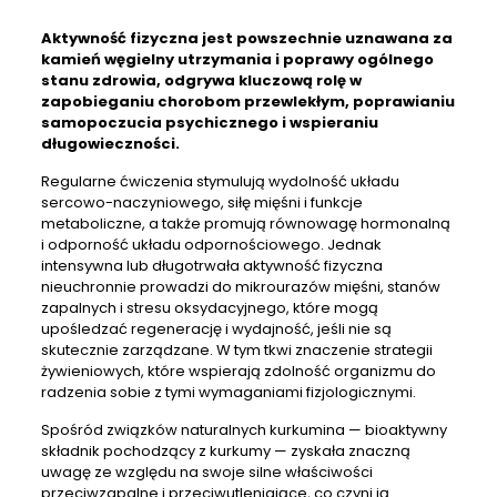
Aktywność fizyczna jest powszechnie uznawana za
kamień węgielny utrzymania i poprawy ogólnego
stanu zdrowia, odgrywa kluczową rolę w
zapobieganiu chorobom przewlekłym, poprawianiu
samopoczucia psychicznego i wspieraniu
długowieczności.
Regularne ćwiczenia stymulują wydolność układu
sercowo-naczyniowego, siłę mięśni i funkcje
metaboliczne, a także promują równowagę hormonalną
i odporność układu odpornościowego. Jednak
intensywna lub długotrwała aktywność fizyczna
nieuchronnie prowadzi do mikrourazów mięśni, stanów
zapalnych i stresu oksydacyjnego, które mogą
upośledzać regenerację i wydajność, jeśli nie są
skutecznie zarządzane. W tym tkwi znaczenie strategii
żywieniowych, które wspierają zdolność organizmu do
radzenia sobie z tymi wymaganiami fizjologicznymi.
Spośród związków naturalnych kurkumina — bioaktywny
składnik pochodzący z kurkumy — zyskała znaczną
uwagę ze względu na swoje silne właściwości
przeciwzapalne i przeciwutleniające, co czyni ją