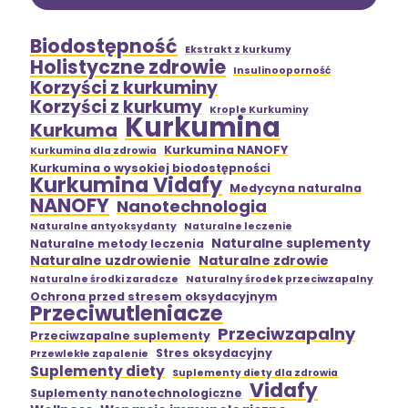
Biodostępność
Ekstrakt z kurkumy
Holistyczne zdrowie
Insulinooporność
Korzyści z kurkuminy
Korzyści z kurkumy
Krople Kurkuminy
Kurkumina
Kurkuma
Kurkumina NANOFY
Kurkumina dla zdrowia
Kurkumina o wysokiej biodostępności
Kurkumina Vidafy
Medycyna naturalna
NANOFY
Nanotechnologia
Naturalne antyoksydanty
Naturalne leczenie
Naturalne suplementy
Naturalne metody leczenia
Naturalne uzdrowienie
Naturalne zdrowie
Naturalne środki zaradcze
Naturalny środek przeciwzapalny
Ochrona przed stresem oksydacyjnym
Przeciwutleniacze
Przeciwzapalny
Przeciwzapalne suplementy
Stres oksydacyjny
Przewlekłe zapalenie
Suplementy diety
Suplementy diety dla zdrowia
Vidafy
Suplementy nanotechnologiczne