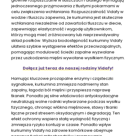
głównie rozpuszczalne w tłuszczach i dlatego wymagają
jednoczesnego przyjmowania z tłustymi pokarmami w
celu zwiększenia wchłaniania. Rozpuszczalność Vidafy w
wodzie i tłuszczu zapewnia, że ​​kurkumina jest skutecznie
wchłaniana niezależnie od zawartości tłuszczu w diecie,
zapewniając elastyczność i wygodę użytkownikom,
którzy mogą mieć zróżnicowany lub nieprzewidywalny
skład posiłków. Wyższa biodostępność kurkuminy Vidafy
ułatwia szybkie wystąpienie efektów przeciwzapalnych,
pomagając modulować ścieżki zapalne wyzwalane
przez uszkodzenia mięśni wywołane wysiłkiem fizycznym.
Dołącz już teraz do naszej rodziny Vidafy!
Hamując kluczowe prozapalne enzymy i cząsteczki
sygnałowe, kurkumina zmniejsza nadmierny stan
zapalny, łagodzi ból mięśni i przyspiesza naprawę
tkanek. Ponadto jej silne właściwości antyoksydacyjne
neutralizują wolne rodniki wytwarzane podczas wysiłku
fizycznego, chroniąc włókna mięśniowe, stawy i tkanki
łączne przed stresem oksydacyjnym i degradacją. Ten
efekt ochronny wspiera stałą wydajność fizyczną i
zmniejsza ryzyko kontuzji w czasie. Ponadto wpływ
kurkuminy Vidafy na zdrowie komórkowe obejmuje