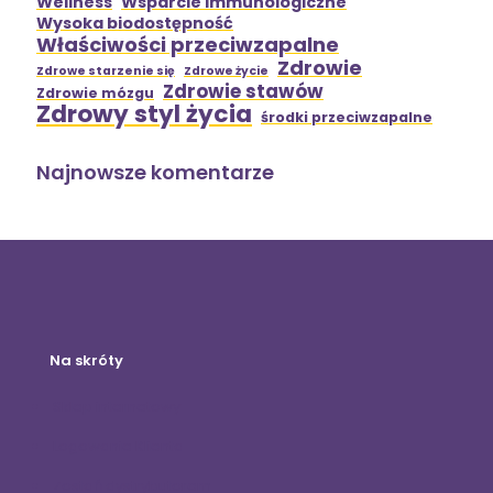
Wellness
Wsparcie immunologiczne
Wysoka biodostępność
Właściwości przeciwzapalne
Zdrowie
Zdrowe starzenie się
Zdrowe życie
Zdrowie stawów
Zdrowie mózgu
Zdrowy styl życia
środki przeciwzapalne
Najnowsze komentarze
Na skróty
Sklep internetowy
Logowanie Klienta
Zostań dystrybutorem