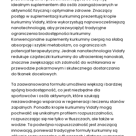
idealnym suplementem dla osób zaangażowanych w
aktywność fizyczną i optymalne zdrowie. Znaczący
postęp w suplementacji kurkuminą prezentują krople
kurkuminy Vidafy, które wykorzystują najnowocześniejszą
nanotechnologię, aby przezwyciężyć tradycyjne
ograniczenia biodostępności kurkuminy.
Konwencjonalne suplementy kurkuminy cierpią na słabą
absorpcję i szybki metabolizm, co ogranicza ich
potencjał terapeutyczny; Jednak nanotechnologia Vidafy
redukuje cząsteczki kurkuminy do ultracienkiej nanoskali,
znacznie zwiększając ich zdolność do wchłaniania w
przewodzie pokarmowym i skutecznego dostarczania
do tkanek docelowych.
Ta zaawansowana formuła umożliwia większą i bardziej
spójną biodostępność, co jest niezbędne dla
sportowców i osób aktywnych, które szukają
niezawodnego wsparcia w regeneracji i leczeniu stanów
zapalnych. Ponadto krople kurkuminy Vidafy mogą
pochwalić się unikalnym profilem rozpuszczalności,
rozpuszczając się nie tylko w tłuszczach, ale także w
wodzie. Ta podwójna rozpuszczalność jest znaczącą
innowacją, ponieważ tradycyjne formuły kurkuminy są