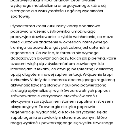
poprawę funkcji mitochondriów i promowanie
wydajnego metabolizmu energetycznego, które są
niezbędne dla wytrzymałości i ogólnej wydolności
sportowej.
Płynna forma kropli kurkuminy Vidafy dodatkowo
poprawia wrażenia użytkownika, umożliwiając
precyzyjne dawkowanie i szybkie wchłanianie, co może
mieć kluczowe znaczenie w okresach intensywnego
treningu lub zawodów, gdy potrzebna jest optymalna
regeneracja. Co ważne, ta formuła nie wymaga
dodatkowych biowzmacniaczy, takich jak piperyna, które
czasami wiążą się z dyskomfortem trawiennym lub
interakcjami z lekami, co czyni ją bezpieczną i delikatną
opcją długoterminowej suplementacji. Włączenie kropli
kurkuminy Vidafy do schematu obejmującego regularną
aktywność fizyczną stanowi naukowo potwierdzoną
strategię optymalizacji wyników zdrowotnych poprzez
zrównoważenie korzystnych efektów ćwiczeń z
efektywnym zarządzaniem stanem zapalnym i stresem
oksydacyjnym. Ta synergia nie tylko poprawia
regenerację i wydajność, ale także przyczynia się do
zapobiegania przewlekłym stanom zapalnym, które
mogą wynikać z powtarzającego się wysiłku fizycznego.