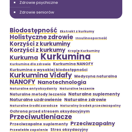
Zdrowie psychiczne
Zdrowie seniorów
Biodostępność
Ekstrakt z kurkumy
Holistyczne zdrowie
Insulinooporność
Korzyści z kurkuminy
Korzyści z kurkumy
Krople Kurkuminy
Kurkumina
Kurkuma
Kurkumina NANOFY
Kurkumina dla zdrowia
Kurkumina o wysokiej biodostępności
Kurkumina Vidafy
Medycyna naturalna
NANOFY
Nanotechnologia
Naturalne antyoksydanty
Naturalne leczenie
Naturalne suplementy
Naturalne metody leczenia
Naturalne uzdrowienie
Naturalne zdrowie
Naturalne środki zaradcze
Naturalny środek przeciwzapalny
Ochrona przed stresem oksydacyjnym
Przeciwutleniacze
Przeciwzapalny
Przeciwzapalne suplementy
Stres oksydacyjny
Przewlekłe zapalenie