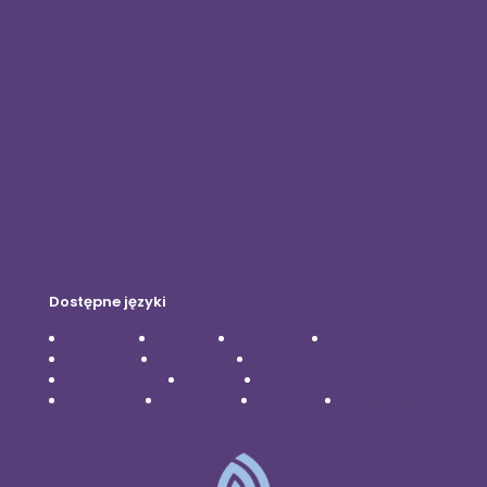
Logowanie Klienta
Zostań dystrybutorem
Blog
Kontakt
Polityka prywatności
Zastrzeżenie
Dostępne języki
Čeština
Dansk
Deutsch
English
Español
Français
Italiano
Nederlands
Polski
Português
Română
Svenska
Türkçe
Українська