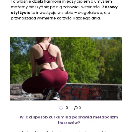
To właśnie dzięki harmonii między ciałem a umysłem
możemy cieszyć się pełnią zdrowia i witalności.
Zdrowy
styl życia
to inwestycja w siebie – długofalowa, ale
przynosząca wymierne korzyści każdego dnia.
0
0
W jaki sposób kurkumina poprawia metabolizm
tłuszczów?