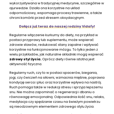
wykorzystywana w tradycyjnej medycynie, szczególnie w
ajurwedzie. Działa ona korzystnie na układ
odpornościowy, wspomaga procesy trawienne, a także
chroni komórki przed stresem oksydacyjnym.
Dołącz już teraz do naszej rodziny Vidafy!
Regularne włączenie kurkumy do diety, na przykład w
postaci przyprawy lub suplementu, może wspierać
zdrowie stawów, redukować stany zapalne i wpływać
korzystnie na funkcjonowanie mózgu. To tylko jeden z
wielu przykładów, jak naturalne składniki mogą wspierać
zdrowy styl życia.
Oprócz diety równie istotna jest
aktywność fizyczna.
Regularny ruch, czy to w postaci spacerów, biegania,
jogi, czy ćwiczeń na siłowni, wzmacnia mięśnie, poprawia
kondycję serca i płuc oraz korzystnie wpływa na nastrój.
Ruch pomaga także w redukcji stresu i sprzyja lepszemu
snu. Nie można zapominać o regeneracji i dbaniu o
równowagę emocjonalną. Odpowiednia ilość snu, relaks,
medytacja czy spędzanie czasu na świeżym powietrzu
są nieodzownym elementem zdrowego stylu życia.