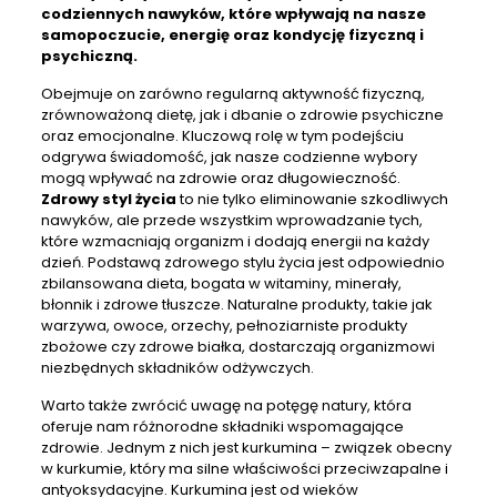
codziennych nawyków, które wpływają na nasze
samopoczucie, energię oraz kondycję fizyczną i
psychiczną.
Obejmuje on zarówno regularną aktywność fizyczną,
zrównoważoną dietę, jak i dbanie o zdrowie psychiczne
oraz emocjonalne. Kluczową rolę w tym podejściu
odgrywa świadomość, jak nasze codzienne wybory
mogą wpływać na zdrowie oraz długowieczność.
Zdrowy styl życia
to nie tylko eliminowanie szkodliwych
nawyków, ale przede wszystkim wprowadzanie tych,
które wzmacniają organizm i dodają energii na każdy
dzień. Podstawą zdrowego stylu życia jest odpowiednio
zbilansowana dieta, bogata w witaminy, minerały,
błonnik i zdrowe tłuszcze. Naturalne produkty, takie jak
warzywa, owoce, orzechy, pełnoziarniste produkty
zbożowe czy zdrowe białka, dostarczają organizmowi
niezbędnych składników odżywczych.
Warto także zwrócić uwagę na potęgę natury, która
oferuje nam różnorodne składniki wspomagające
zdrowie. Jednym z nich jest kurkumina – związek obecny
w kurkumie, który ma silne właściwości przeciwzapalne i
antyoksydacyjne. Kurkumina jest od wieków